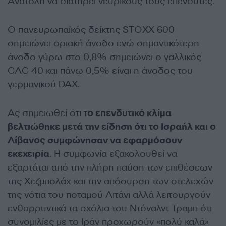
Ανατολή να διατηρεί νευρικούς τους επενδυτές.
Ο πανευρωπαϊκός δείκτης STOXX 600
σημειώνει οριακή άνοδο ενώ σημαντικότερη
άνοδο γύρω στο 0,8% σημειώνει ο γαλλικός
CAC 40 και πάνω 0,5% είναι η άνοδος του
γερμανικού DAX.
Ας σημειωθεί ότι τ
ο επενδυτικό κλίμα
βελτιώθηκε μετά την είδηση ότι το Ισραήλ και ο
Λίβανος συμφώνησαν να εφαρμόσουν
εκεχειρία
. Η συμφωνία εξακολουθεί να
εξαρτάται από την πλήρη παύση των επιθέσεων
της Χεζμπολάχ και την απόσυρση των στελεχών
της νότια του ποταμού Λιτάνι αλλά λειτουργούν
ενθαρρυντικά τα σχόλια του Ντόναλντ Τραμπ ότι
συνομιλίες με το Ιράν προχωρούν «πολύ καλά»