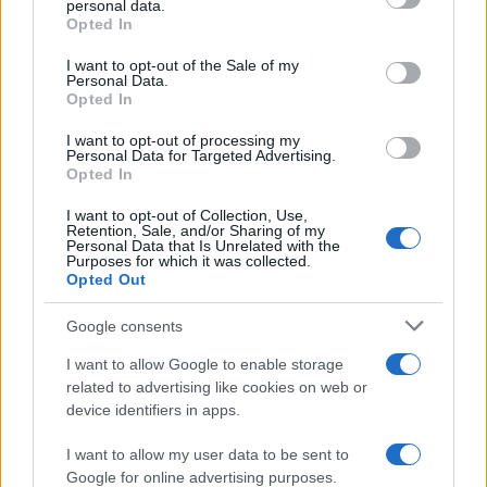
personal data.
grant or deny consent to Google and its third-party tags to
Opted In
use your data for below specified purposes in below Google
50 /50
consent section.
I want to opt-out of the Sale of my
Personal Data.
Opted In
I want to opt-out of processing my
Personal Data for Targeted Advertising.
2000 /2000
Opted In
Υποβολή σχολίου
I want to opt-out of Collection, Use,
Retention, Sale, and/or Sharing of my
Personal Data that Is Unrelated with the
Purposes for which it was collected.
Όροι Χρήσης
. Το site προστατεύεται από reCAPTCHA, ισχύουν
Opted Out
Πολιτική Απορρήτου
&
Όροι Χρήσης
της Google.
Αγορές
Google consents
ΑΓΟΡΕΣ
ΜΕΤΟΧΕΣ
I want to allow Google to enable storage
Share:
related to advertising like cookies on web or
device identifiers in apps.
Ακολουθήστε το Νewsit.gr στο
Google News
και
I want to allow my user data to be sent to
ενημερωθείτε πρώτοι για όλη την ειδησεογραφία και τα
Google for online advertising purposes.
τελευταία νέα
της ημέρας