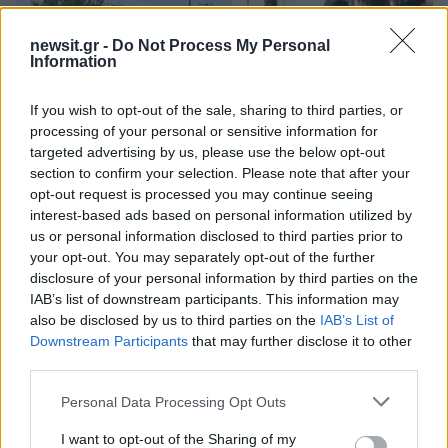
newsit.gr -
Do Not Process My Personal
Information
If you wish to opt-out of the sale, sharing to third parties, or
processing of your personal or sensitive information for
targeted advertising by us, please use the below opt-out
Τροχαίο στις Σέρρες:
Κυψέλη: «Δεν μπορώ ν
Μητέρα και γιος
πιστέψω» – Σοκαρισμ
section to confirm your selection. Please note that after your
σκοτώθηκαν όταν το
το ζευγάρι Αμερικαν
opt-out request is processed you may continue seeing
αυτοκίνητό τους
που φιλοξενούσε το
interest-based ads based on personal information utilized by
συγκρούστηκε με φορτηγό
26χρονο Αφγανό σ
us or personal information disclosed to third parties prior to
Λέσβο
your opt-out. You may separately opt-out of the further
disclosure of your personal information by third parties on the
IAB’s list of downstream participants. This information may
Σχόλια
also be disclosed by us to third parties on the
IAB’s List of
Downstream Participants
that may further disclose it to other
third parties.
Please note that this website/app uses one or more Google
Personal Data Processing Opt Outs
services and may gather and store information including but
Σχολίασε εδώ
not limited to your visit or usage behaviour. You may click to
I want to opt-out of the Sharing of my