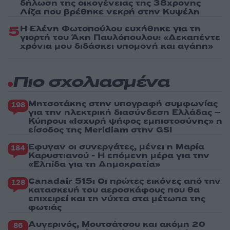
δήλωση της οικογένειας της 38χρονης
Λίζα που βρέθηκε νεκρή στην Κυψέλη
5
Η Ελένη Φωτοπούλου ευχήθηκε για τη
γιορτή του Άκη Παυλόπουλου: «Δεκαπέντε
χρόνια μου διδάσκει υπομονή και αγάπη»
Πιο σχολιασμένα
Μητσοτάκης στην υπογραφή συμφωνίας
198
για την ηλεκτρική διασύνδεση Ελλάδας –
Κύπρου: «Ισχυρή ψήφος εμπιστοσύνης» η
είσοδος της Meridiam στην GSI
Έφυγαν οι συνεργάτες, μένει η Μαρία
184
Καρυστιανού - Η επόμενη μέρα για την
«Ελπίδα για τη Δημοκρατία»
Canadair 515: Οι πρώτες εικόνες από την
128
κατασκευή του αεροσκάφους που θα
επιχειρεί και τη νύχτα στα μέτωπα της
φωτιάς
Αυγερινός, Μουτσάτσου και ακόμη 20
86