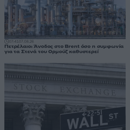
07:41
07.08.26
Πετρέλαιο: Άνοδος στο Brent όσο η συμφωνία
για τα Στενά του Ορμούζ καθυστερεί