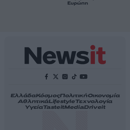
Ευρώπη
Ελλάδα
Κόσμος
Πολιτική
Οικονομία
Αθλητικά
Lifestyle
Τεχνολογία
Υγεία
Tasteit
Media
Driveit