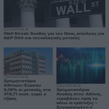
23:09
05.08.26
Wall Street: Άνοδος για τον Dow, απώλειες για
S&P 500 και τεχνολογικές μετοχές
18:24
05.08.26
Χρηματιστήριο
Αθηνών: Έχασαν
11:31
05.08.26
Χρηματιστήριο:
0,18% οι μετοχές, στα
Άνοδος στην Αθήνα,
315,71 εκατ. ευρώ ο
«τραβάνε» προς τα
τζίρος
κάτω οι τράπεζες –
Συγκρατημένη η