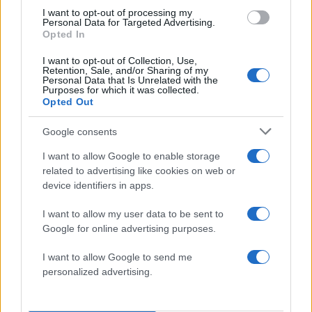
I want to opt-out of processing my
5
Κυψέλη: «Δεν μπορώ να το πιστέψω» –
Personal Data for Targeted Advertising.
Σοκαρισμένο το ζευγάρι Αμερικανών που
Opted In
φιλοξενούσε τον 26χρονο Αφγανό στη
Λέσβο
I want to opt-out of Collection, Use,
Retention, Sale, and/or Sharing of my
Personal Data that Is Unrelated with the
Purposes for which it was collected.
Πιο σχολιασμένα
Opted Out
Έφυγαν οι συνεργάτες, μένει η Μαρία
Google consents
184
Καρυστιανού - Η επόμενη μέρα για την
«Ελπίδα για τη Δημοκρατία»
I want to allow Google to enable storage
related to advertising like cookies on web or
Canadair 515: Οι πρώτες εικόνες από την
131
device identifiers in apps.
κατασκευή του αεροσκάφους που θα
επιχειρεί και τη νύχτα στα μέτωπα της
φωτιάς
I want to allow my user data to be sent to
Google for online advertising purposes.
Βγήκαν ξανά τα μαχαίρια στην Ελπίδα
68
για τη Δημοκρατία: «Καρυστιανού,
I want to allow Google to send me
Γρατσία και Γαλανός μετέτρεψαν το
κίνημα σε φοβικό αρχηγικό κόμμα»
personalized advertising.
Το πολωμένο μελτέμι που τροφοδότησε
59
τις φωτιές σε Αττική και Βοιωτία: «Από τα