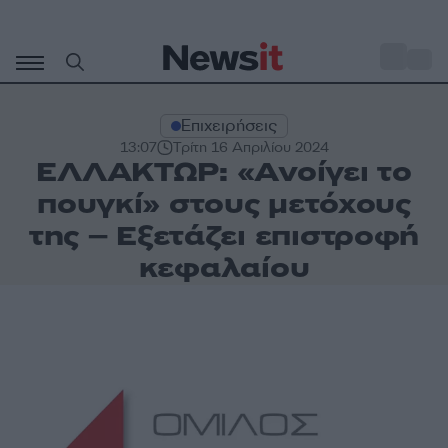
Μετάβαση
σε
o
29
περιεχόμενο
Επιχειρήσεις
13:07
Τρίτη 16 Απριλίου 2024
ΕΛΛΑΚΤΩΡ: «Ανοίγει το
πουγκί» στους μετόχους
της – Εξετάζει επιστροφή
κεφαλαίου