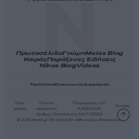
Πρωτοσέλιδα
Γνώμη
Melas Blog
Καιρός
Παράξενες Ειδήσεις
Nikos Blog
Videos
Ταυτότητα
Επικοινωνία
Διαφήμιση
Όροι
Πολιτική
Πληροφορίες α.27
Cookies
χρήσης
απορρήτου
Ν.5253/2025
Αριθμός Πιστοποίησης Μ.Η.Τ.232163
© 2026 newsit.gr. Με επιφύλαξη κάθε νομίμου δικαιώματος.