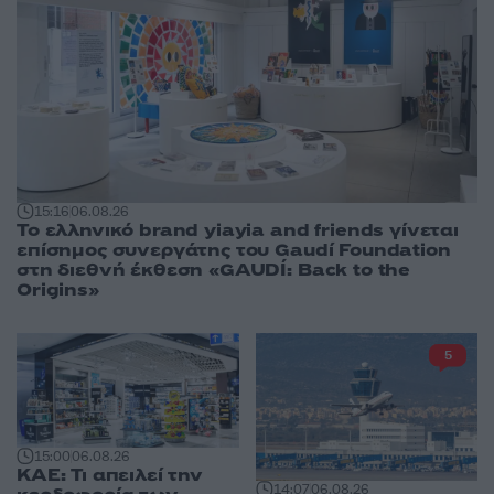
15:16
06.08.26
Το ελληνικό brand yiayia and friends γίνεται
επίσημος συνεργάτης του Gaudí Foundation
στη διεθνή έκθεση «GAUDÍ: Back to the
Origins»
5
15:00
06.08.26
ΚΑΕ: Τι απειλεί την
14:07
06.08.26