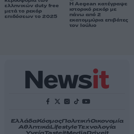
κερδοφορία των
Η Aegean κατέγραψε
ελληνικών duty free
ιστορικό ρεκόρ με
μετά το ρεκόρ
πάνω από 2
επιδόσεων το 2025
εκατομμύρια επιβάτες
τον Ιούλιο
Ελλάδα
Κόσμος
Πολιτική
Οικονομία
Αθλητικά
Lifestyle
Τεχνολογία
Υγεία
Tasteit
Media
Driveit