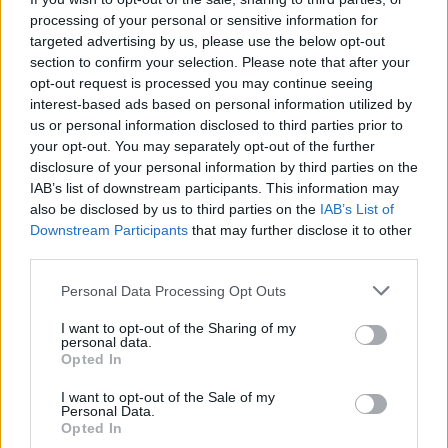
processing of your personal or sensitive information for
targeted advertising by us, please use the below opt-out
section to confirm your selection. Please note that after your
opt-out request is processed you may continue seeing
interest-based ads based on personal information utilized by
Πιο δημοφιλή
us or personal information disclosed to third parties prior to
your opt-out. You may separately opt-out of the further
1
disclosure of your personal information by third parties on the
Σέρρες: Βίντεο ντοκουμέντο από το
τροχαίο με νεκρούς μητέρα και γιο – Ο
IAB’s list of downstream participants. This information may
οδηγός του φορτηγού κατέγραψε τη
also be disclosed by us to third parties on the
IAB’s List of
σύγκρουση
Downstream Participants
that may further disclose it to other
2
third parties.
Marfin: Η 46χρονη πήρε προθεσμία για να
απολογηθεί την Τρίτη – «Είναι αθώα,
συμμετείχε στη διαδήλωση όπως και
Please note that this website/app uses one or more Google
Personal Data Processing Opt Outs
100.000 άτομα»
services and may gather and store information including but
not limited to your visit or usage behaviour. You may click to
I want to opt-out of the Sharing of my
3
Σίντνεϊ Τάουλ: Πέθανε σε ηλικία 26 ετών η
personal data.
grant or deny consent to Google and its third-party tags to
σταρ του TikTok – Kατέγραφε τη ζωή της
Opted In
με τον καρκίνο
use your data for below specified purposes in below Google
consent section.
I want to opt-out of the Sale of my
4
Μεταφορές χρημάτων: Πότε μπορεί να
Personal Data.
θεωρηθούν δωρεές και να επιβληθεί φόρος
Opted In
– Τι ισχυεί για τις γονικές παροχές