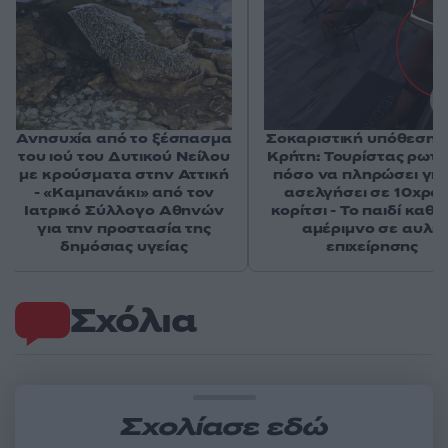
Ανησυχία από το ξέσπασμα
Σοκαριστική υπόθεση 
του ιού του Δυτικού Νείλου
Κρήτη: Τουρίστας ρωτ
με κρούσματα στην Αττική
πόσο να πληρώσει για
- «Καμπανάκι» από τον
ασελγήσει σε 10χρο
Ιατρικό Σύλλογο Αθηνών
κορίτσι - Το παιδί καθ
για την προστασία της
αμέριμνο σε αυλή
δημόσιας υγείας
επιχείρησης
Σχόλια
Σχολίασε εδώ