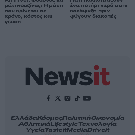
Air Fryer, φούρνος και
Γιατί πολλοί βάζουν
μάτι κουζίνας: Η μάχη
ένα ποτήρι νερό στην
που κρίνεται σε
κατάψυξη πριν
χρόνο, κόστος και
φύγουν διακοπές
γεύση
Ελλάδα
Κόσμος
Πολιτική
Οικονομία
Αθλητικά
Lifestyle
Τεχνολογία
Υγεία
Tasteit
Media
Driveit