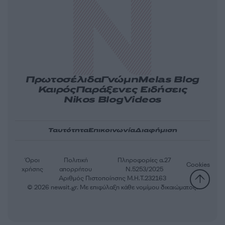
Πρωτοσέλιδα
Γνώμη
Melas Blog
Καιρός
Παράξενες Ειδήσεις
Nikos Blog
Videos
Ταυτότητα
Επικοινωνία
Διαφήμιση
Όροι
Πολιτική
Πληροφορίες α.27
Cookies
χρήσης
απορρήτου
Ν.5253/2025
Αριθμός Πιστοποίησης Μ.Η.Τ.232163
© 2026 newsit.gr. Με επιφύλαξη κάθε νομίμου δικαιώματος.