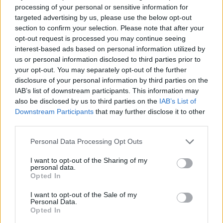
1
τροχαίο με νεκρούς μητέρα και γιο – Ο
processing of your personal or sensitive information for
οδηγός του φορτηγού κατέγραψε τη
targeted advertising by us, please use the below opt-out
σύγκρουση
section to confirm your selection. Please note that after your
2
opt-out request is processed you may continue seeing
Στα Χανιά για ολιγοήμερες διακοπές ο
Κυριάκος Μητσοτάκης με την σύζυγό του
interest-based ads based on personal information utilized by
Μαρέβα
us or personal information disclosed to third parties prior to
your opt-out. You may separately opt-out of the further
3
Marfin: Η 46χρονη πήρε προθεσμία για να
disclosure of your personal information by third parties on the
απολογηθεί την Τρίτη – «Είναι αθώα,
συμμετείχε στη διαδήλωση όπως και
IAB’s list of downstream participants. This information may
100.000 άτομα»
also be disclosed by us to third parties on the
IAB’s List of
Downstream Participants
that may further disclose it to other
4
Η βαθμολογία της UEFA μετά την ήττα του
third parties.
ΠΑΟΚ από την Άντερλεχτ
5
Καλομοίρα: Οι οικογενειακές στιγμές με
Please note that this website/app uses one or more Google
Personal Data Processing Opt Outs
τον σύζυγό της Γιώργο Μπούσαλη στη
services and may gather and store information including but
Σαντορίνη
not limited to your visit or usage behaviour. You may click to
I want to opt-out of the Sharing of my
personal data.
grant or deny consent to Google and its third-party tags to
Opted In
use your data for below specified purposes in below Google
Πιο σχολιασμένα
consent section.
I want to opt-out of the Sale of my
Personal Data.
Opted In
Έφυγαν οι συνεργάτες, μένει η Μαρία
184
Καρυστιανού - Η επόμενη μέρα για την