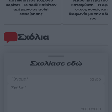
ασελγήσει σε 10χρονο
νεκρό πατέρα του σ
κορίτσι - Το παιδί καθόταν
καταψύκτη – Η αγά
αμέριμνο σε αυλή
στους γονείς και η
επιχείρησης
διαφωνία με την αδε
του
Σχόλια
Σχολίασε εδώ
50 /50
2000 /2000