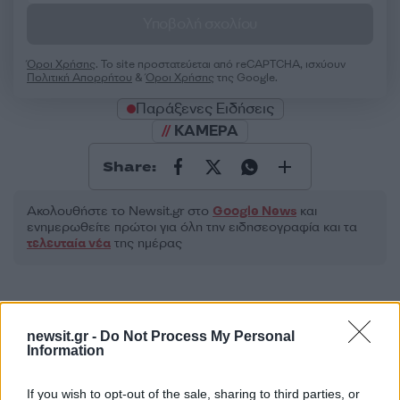
Υποβολή σχολίου
Όροι Χρήσης
. Το site προστατεύεται από reCAPTCHA, ισχύουν
Πολιτική Απορρήτου
&
Όροι Χρήσης
της Google.
Παράξενες Ειδήσεις
ΚΑΜΕΡΑ
Share:
Ακολουθήστε το Νewsit.gr στο
Google News
και
ενημερωθείτε πρώτοι για όλη την ειδησεογραφία και τα
τελευταία νέα
της ημέρας
newsit.gr -
Do Not Process My Personal
Information
Πιο δημοφιλή
If you wish to opt-out of the sale, sharing to third parties, or
Σέρρες: Βίντεο ντοκουμέντο από το