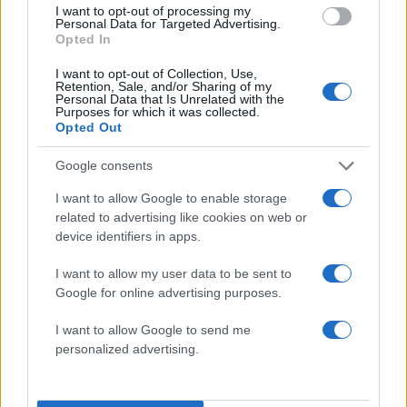
«Ελπίδα για τη Δημοκρατία»
I want to opt-out of processing my
Personal Data for Targeted Advertising.
Opted In
Canadair 515: Οι πρώτες εικόνες από την
131
κατασκευή του αεροσκάφους που θα
επιχειρεί και τη νύχτα στα μέτωπα της
I want to opt-out of Collection, Use,
Retention, Sale, and/or Sharing of my
φωτιάς
Personal Data that Is Unrelated with the
Purposes for which it was collected.
Μεταφορές χρημάτων: Πότε μπορεί να
70
Opted Out
θεωρηθούν δωρεές και να επιβληθεί
φόρος – Τι ισχυεί για τις γονικές παροχές
Google consents
Το πολωμένο μελτέμι που τροφοδότησε
59
τις φωτιές σε Αττική και Βοιωτία: «Από τα
I want to allow Google to enable storage
ισχυρότερα επεισόδια των τελευταίων 50
related to advertising like cookies on web or
χρόνων»
device identifiers in apps.
Απίστευτο κι όμως αληθινό -
53
Aναστέλλονται τα τακτικά ραντεβού του
I want to allow my user data to be sent to
αγγειοχειρουργού του νοσοκομείου
Google for online advertising purposes.
Χανίων επειδή κλάπηκε το μηχανάκι του
γιατρού
I want to allow Google to send me
personalized advertising.