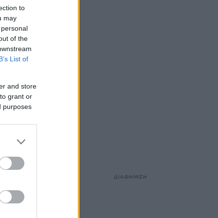
ection to
ou may
 personal
out of the
 downstream
B’s List of
er and store
to grant or
ed purposes
ΔΙΑΦΗΜΙΣΗ