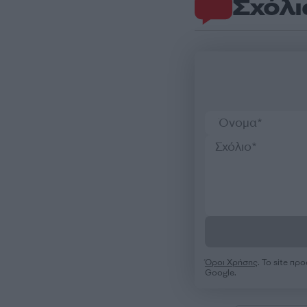
Σχόλι
Όροι Χρήσης
. Το site π
Google.