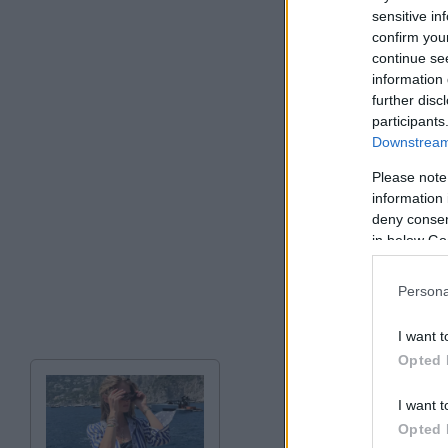
sensitive in
confirm you
continue se
information 
further disc
participants
Downstream 
Please note
information 
deny consent
in below Go
Persona
I want t
Opted 
I want t
Opted 