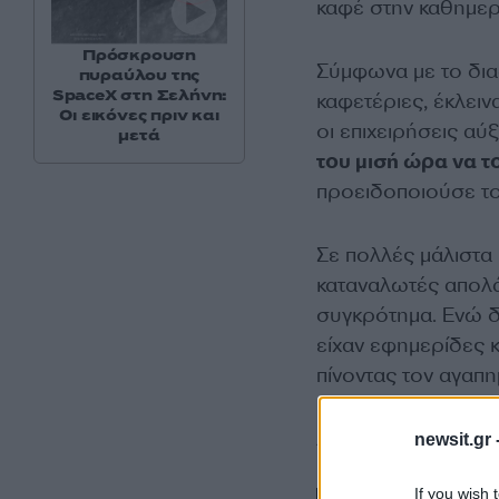
καφέ στην καθημερ
Πρόσκρουση
Σύμφωνα με το διαφ
πυραύλου της
SpaceX στη Σελήνη:
καφετέριες, έκλεινα
Οι εικόνες πριν και
οι επιχειρήσεις αύ
μετά
του μισή ώρα να το
προειδοποιούσε του
Σε πολλές μάλιστα 
καταναλωτές απολ
συγκρότημα. Ενώ δε
είχαν εφημερίδες 
πίνοντας τον αγαπη
Δείτε το βίντεο:
newsit.gr 
If you wish 