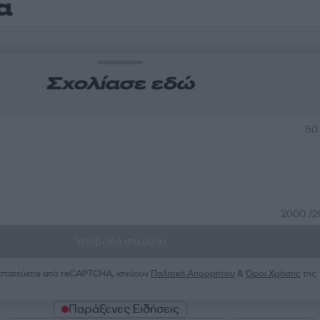
α
Σχολίασε εδώ
50
2000 /
Υποβολή σχολίου
ροστατεύεται από reCAPTCHA, ισχύουν
Πολιτική Απορρήτου
&
Όροι Χρήσης
της
Παράξενες Ειδήσεις