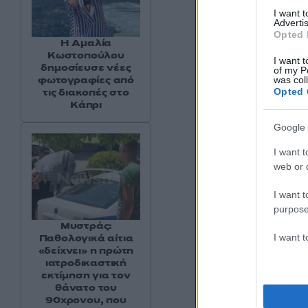
I want 
Advertis
Opted 
Η Αμαλία
Κωστοπούλου
I want t
δημοσίευσε νέες
of my P
φωτογραφίες από
was col
Opted 
τις διακοπές στο
Κάπρι
Google 
I want t
web or d
I want t
purpose
Μυστράς:
I want 
Παθολογικά αίτια
«δείχνει» η πρώτη
ιατροδικαστική
εκτίμηση για τον
θάνατο του
90χρονου, που