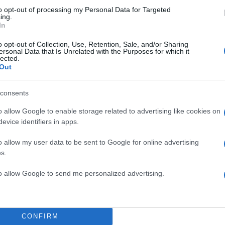
to opt-out of processing my Personal Data for Targeted
ing.
In
o opt-out of Collection, Use, Retention, Sale, and/or Sharing
ersonal Data that Is Unrelated with the Purposes for which it
lected.
Out
consents
o allow Google to enable storage related to advertising like cookies on
evice identifiers in apps.
o allow my user data to be sent to Google for online advertising
s.
to allow Google to send me personalized advertising.
CONFIRM