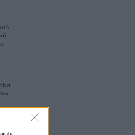
υτό,
εσή
ας
ρίνα
ουν
sonal or