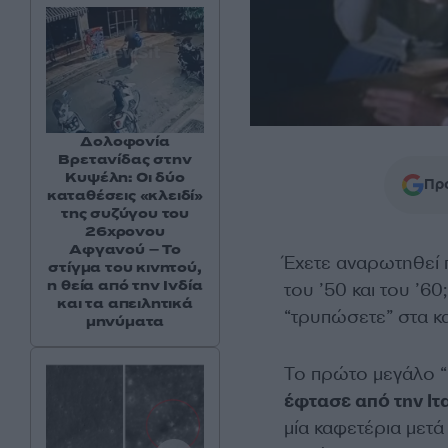
Δολοφονία
Βρετανίδας στην
Κυψέλη: Οι δύο
Προ
καταθέσεις «κλειδί»
της συζύγου του
26χρονου
Αφγανού – Το
Έχετε αναρωτηθεί 
στίγμα του κινητού,
η θεία από την Ινδία
του ’50 και του ’6
και τα απειλητικά
“τρυπώσετε” στα κα
μηνύματα
Το πρώτο μεγάλο “
έφτασε από την Ιτ
μία καφετέρια μετά 