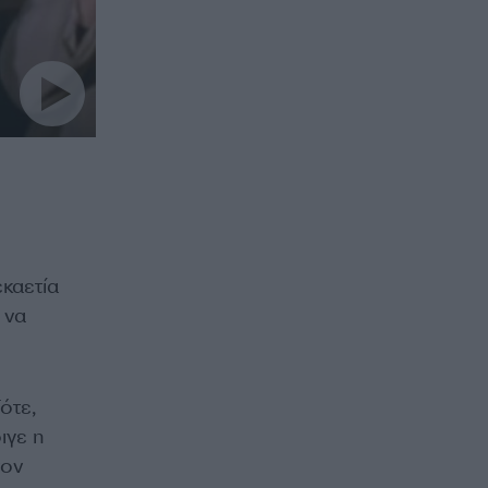
καετία
 να
ότε,
ιγε η
τον