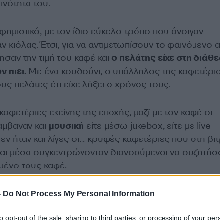
ινότητά του.
ημιστικό, με τον ίδιο εύκολο τρόπο που άνοιγαν
ν κιόλας. Έτσι, για να αντιμετωπίσουν το φαινόμενο α
ξησαν την τιμή του καφέ και
ο πελάτης είχε στη διάθ
ν πιει.
Με ένα κουδούνι, ο υπάλληλος της καφετέρι
ς πελάτες ότι είχε λήξει ο χρόνος τους.
καφετέριες εκείνης της εποχής, μαζί με τον καφέ οι
άμβαναν και
μουσική
είτε μέσω jukebox, είτε με live
ν ήταν και λίγες οι… κρυφές καφετέριες που στη βιτ
και μέσα συγκεντρώνονταν διανοούμενοι να συζητήσ
μένο τους καφέ.
-
Do Not Process My Personal Information
to opt-out of the sale, sharing to third parties, or processing of your per