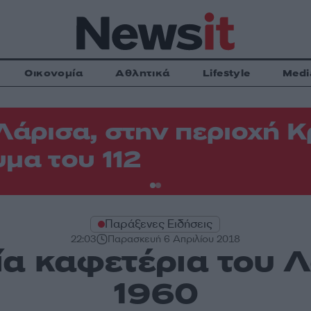
Οικονομία
Αθλητικά
Lifestyle
Medi
Λάρισα, στην περιοχή
μα του 112
Παράξενες Ειδήσεις
22:03
Παρασκευή 6 Απριλίου 2018
ία καφετέρια του Λ
1960