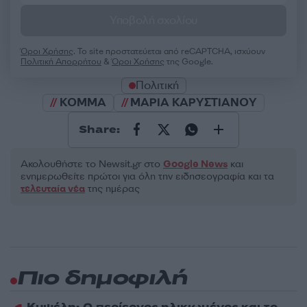
Υποβολή σχολίου
Όροι Χρήσης
. Το site προστατεύεται από reCAPTCHA, ισχύουν
Πολιτική Απορρήτου
&
Όροι Χρήσης
της Google.
Πολιτική
ΚΟΜΜΑ
ΜΑΡΙΑ ΚΑΡΥΣΤΙΑΝΟΥ
Share:
Ακολουθήστε το Νewsit.gr στο
Google News
και
ενημερωθείτε πρώτοι για όλη την ειδησεογραφία και τα
τελευταία νέα
της ημέρας
Πιο δημοφιλή
Κυψέλη: Ο περίεργος ηλικιωμένος και το