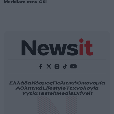
Meridiam στην GSI
Ελλάδα
Κόσμος
Πολιτική
Οικονομία
Αθλητικά
Lifestyle
Τεχνολογία
Υγεία
Tasteit
Media
Driveit