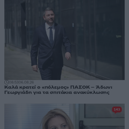
08:53
06.08.26
Καλά κρατεί ο «πόλεμος» ΠΑΣΟΚ – Άδωνι
Γεωργιάδη για τα σπιτάκια ανακύκλωσης
143