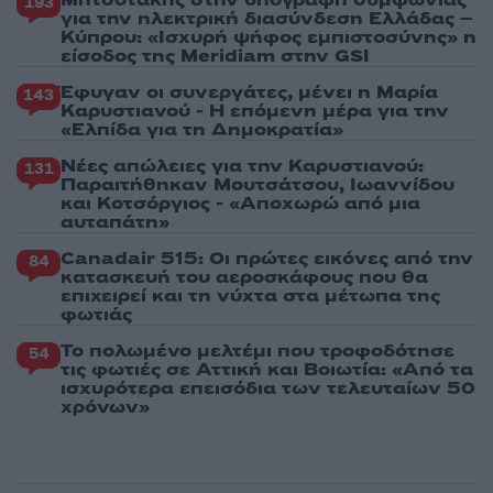
193
για την ηλεκτρική διασύνδεση Ελλάδας –
Κύπρου: «Ισχυρή ψήφος εμπιστοσύνης» η
είσοδος της Meridiam στην GSI
Έφυγαν οι συνεργάτες, μένει η Μαρία
143
Καρυστιανού - Η επόμενη μέρα για την
«Ελπίδα για τη Δημοκρατία»
Νέες απώλειες για την Καρυστιανού:
131
Παραιτήθηκαν Μουτσάτσου, Ιωαννίδου
και Κοτσόργιος - «Αποχωρώ από μια
αυταπάτη»
Canadair 515: Οι πρώτες εικόνες από την
84
κατασκευή του αεροσκάφους που θα
επιχειρεί και τη νύχτα στα μέτωπα της
φωτιάς
Το πολωμένο μελτέμι που τροφοδότησε
54
τις φωτιές σε Αττική και Βοιωτία: «Από τα
ισχυρότερα επεισόδια των τελευταίων 50
χρόνων»