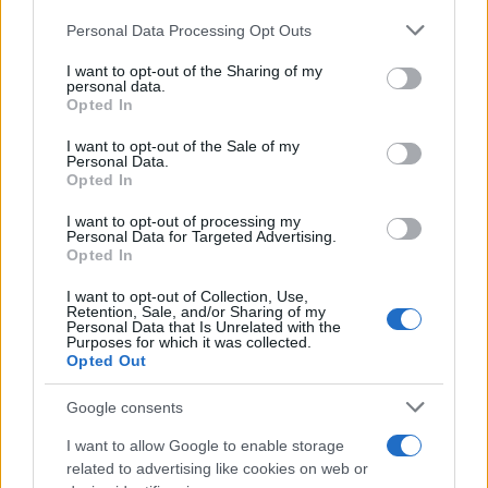
Please note that this website/app uses one or more Google
Personal Data Processing Opt Outs
services and may gather and store information including but
not limited to your visit or usage behaviour. You may click to
I want to opt-out of the Sharing of my
personal data.
grant or deny consent to Google and its third-party tags to
Opted In
use your data for below specified purposes in below Google
consent section.
I want to opt-out of the Sale of my
Personal Data.
Opted In
I want to opt-out of processing my
Αν τα χάσατε
Personal Data for Targeted Advertising.
Opted In
I want to opt-out of Collection, Use,
Ανανεώθηκε πριν
Retention, Sale, and/or Sharing of my
6 λεπτά
Personal Data that Is Unrelated with the
Purposes for which it was collected.
Opted Out
Google consents
I want to allow Google to enable storage
related to advertising like cookies on web or
Κρανίου τόπος το Πόρτο
Υπό τους ήχους κλαρί