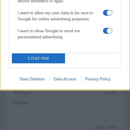
Γερμενό μετά το
και λαούτου η έξοδος 
device identifiers in apps.
καταστροφικό πέρασμα
σορού του Λάκη Χαλ
της φωτιάς – Ξεκίνησε η
από την εκκλησία 
I want to allow my user data to be sent to
αυτοψία στα καμένα σπίτια
Συντετριμμένη η σύζυ
Google for online advertising purposes.
του έπεσε στο φέρετρό
I want to allow Google to send me
personalized advertising.
Σχόλια
CONFIRM
Σχολίασε εδώ
Data Deletion
Data Access
Privacy Policy
50 /50
2000 /2000