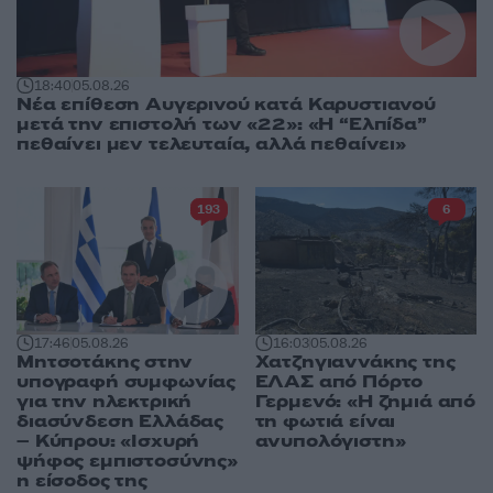
18:40
05.08.26
Νέα επίθεση Αυγερινού κατά Καρυστιανού
μετά την επιστολή των «22»: «Η “Ελπίδα”
πεθαίνει μεν τελευταία, αλλά πεθαίνει»
193
6
17:46
05.08.26
16:03
05.08.26
Μητσοτάκης στην
Χατζηγιαννάκης της
υπογραφή συμφωνίας
ΕΛΑΣ από Πόρτο
για την ηλεκτρική
Γερμενό: «Η ζημιά από
διασύνδεση Ελλάδας
τη φωτιά είναι
– Κύπρου: «Ισχυρή
ανυπολόγιστη»
ψήφος εμπιστοσύνης»
η είσοδος της