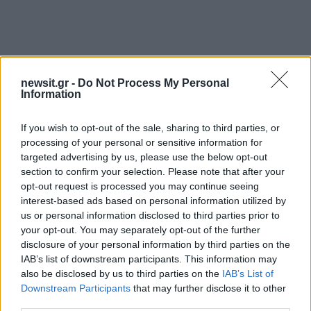
newsit.gr -
Do Not Process My Personal
«Η χώρα παρακμάζει»
Information
If you wish to opt-out of the sale, sharing to third parties, or
«Η χώρα παρακμάζει. Χρειάζεται να
processing of your personal or sensitive information for
ενεργοποιηθούν πρωτοφανείς δυνάμεις»,
targeted advertising by us, please use the below opt-out
κατέληξε ο Θανάσης Αυγερινός, δίνοντας τον
section to confirm your selection. Please note that after your
τόνο ενός πολιτικού αφηγήματος που επιχειρεί
opt-out request is processed you may continue seeing
interest-based ads based on personal information utilized by
να εμφανιστεί έξω από τις παραδοσιακές
us or personal information disclosed to third parties prior to
κομματικές διαδρομές.
your opt-out. You may separately opt-out of the further
disclosure of your personal information by third parties on the
ΔΙΑΦΗΜΙΣΗ
IAB’s list of downstream participants. This information may
also be disclosed by us to third parties on the
IAB’s List of
Downstream Participants
that may further disclose it to other
third parties.