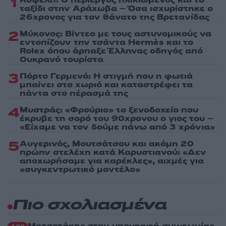
1
ταξίδι στην Αράχωβα – Όσα ισχυρίστηκε ο
26χρονος για τον θάνατο της Βρετανίδας
2
Μύκονος: Βίντεο με τους αστυνομικούς να
εντοπίζουν την τσάντα Hermès και το
Rolex όπου άρπαξε Έλληνας οδηγός από
Ουκρανό τουρίστα
3
Πόρτο Γερμενό: Η στιγμή που η φωτιά
μπαίνει στο χωριό και καταστρέφει τα
πάντα στο πέρασμά της
4
Μυστράς: «Φρούριο» το ξενοδοχείο που
έκρυβε τη σορό του 90χρονου ο γιος του –
«Είχαμε να τον δούμε πάνω από 3 χρόνια»
5
Αυγερινός, Μουτσάτσου και ακόμη 20
πρώην στελέχη κατά Καρυστιανού: «Δεν
αποχωρήσαμε για καρέκλες», αιχμές για
«συγκεντρωτικό μοντέλο»
Πιο σχολιασμένα
Μητσοτάκης στην υπογραφή συμφωνίας