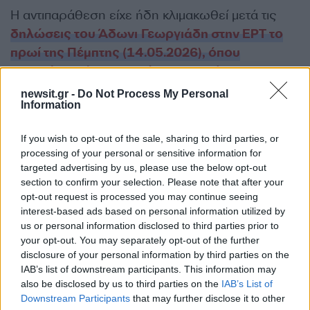
Η αντιπαράθεση είχε ήδη κλιμακωθεί μετά τις
δηλώσεις του Άδωνι Γεωργιάδη στην ΕΡΤ το
πρωί της Πέμπτης (14.05.2026), όπου
υποστήριξε ότι η οικογένεια του Νίκου
Ανδρουλάκη μίσθωσε ακίνητο στο
newsit.gr -
Do Not Process My Personal
Information
Κτηματολόγιο λίγο πριν από το πρώτο
μνημόνιο και επί διακυβέρνησης ΠΑΣΟΚ
,
If you wish to opt-out of the sale, sharing to third parties, or
εισπράττοντας έκτοτε, όπως είπε, σημαντικά
processing of your personal or sensitive information for
ποσά από το Δημόσιο. Από την πλευρά του, το
targeted advertising by us, please use the below opt-out
ΠΑΣΟΚ αντέδρασε οργισμένα, με τον πρόεδρό
section to confirm your selection. Please note that after your
opt-out request is processed you may continue seeing
του να προαναγγέλλει προσφυγή στη Δικαιοσύνη
interest-based ads based on personal information utilized by
κατά του υπουργού Υγείας.
us or personal information disclosed to third parties prior to
your opt-out. You may separately opt-out of the further
disclosure of your personal information by third parties on the
Στο ίδιο μήκος κύματος κινήθηκε λίγο αργότερα
IAB’s list of downstream participants. This information may
και ο κυβερνητικός εκπρόσωπος Παύλος
also be disclosed by us to third parties on the
IAB’s List of
Μαρινάκης, ο οποίος,
κατά την ενημέρωση των
Downstream Participants
that may further disclose it to other