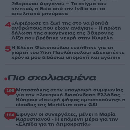
26χρονου Αφγανού – Το στίγμα του
κινητού, η θεία από την Ινδία και τα
απειλητικά μηνύματα
4
«Αφιέρωσε τη ζωή της στο να βοηθά
ανθρώπους που είχαν ανάγκη» - Η πρώτη
δήλωση της οικογένειας της 38χρονης
Λίζα που βρέθηκε νεκρή στην Κυψέλη
5
Η Ελένη Φωτοπούλου ευχήθηκε για τη
γιορτή του Άκη Παυλόπουλου: «Δεκαπέντε
χρόνια μου διδάσκει υπομονή και αγάπη»
Πιο σχολιασμένα
Μητσοτάκης στην υπογραφή συμφωνίας
198
για την ηλεκτρική διασύνδεση Ελλάδας –
Κύπρου: «Ισχυρή ψήφος εμπιστοσύνης» η
είσοδος της Meridiam στην GSI
Έφυγαν οι συνεργάτες, μένει η Μαρία
184
Καρυστιανού - Η επόμενη μέρα για την
«Ελπίδα για τη Δημοκρατία»