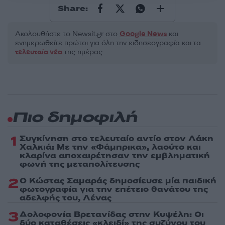
Share:
Ακολουθήστε το Νewsit.gr στο
Google News
και
ενημερωθείτε πρώτοι για όλη την ειδησεογραφία και τα
τελευταία νέα
της ημέρας
Πιο δημοφιλή
1
Συγκίνηση στο τελευταίο αντίο στον Λάκη
Χαλκιά: Με την «Φάμπρικα», λαούτο και
κλαρίνα αποχαιρέτησαν την εμβληματική
φωνή της μεταπολίτευσης
2
Ο Κώστας Σαμαράς δημοσίευσε μία παιδική
φωτογραφία για την επέτειο θανάτου της
αδελφής του, Λένας
3
Δολοφονία Βρετανίδας στην Κυψέλη: Οι
δύο καταθέσεις «κλειδί» της συζύγου του