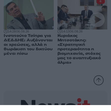
6
14:28
06.08.26
14:13
06.08.26
Ινστιτούτο Τσίπρα για
Κυριάκος
ΔΕΔΔΗΕ: Αυξάνονται
Μητσοτάκης:
οι χρεώσεις, αλλά η
«Στρατηγική
θωράκιση του δικτύου
προτεραιότητα η
μένει πίσω
βιομηχανία, στόχος
μας το αναπτυξιακό
άλμα»