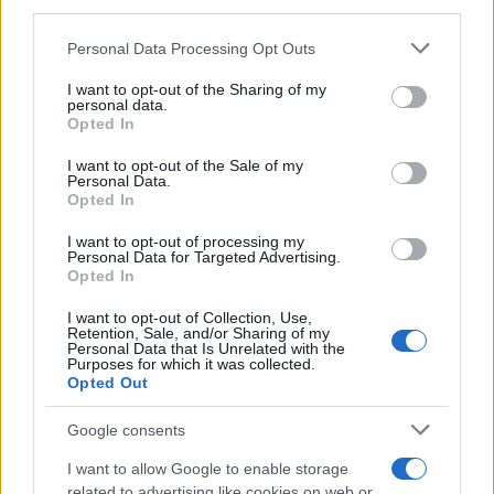
third parties.
πολιτικών συντακτών, διευκρίνισε ότι δεν
τίθεται θέμα νομιμότητας, αλλά έκανε λόγο για
Please note that this website/app uses one or more Google
Personal Data Processing Opt Outs
«ζήτημα ηθικής τάξεως»
. «Αρμόδια είναι η
services and may gather and store information including but
not limited to your visit or usage behaviour. You may click to
I want to opt-out of the Sharing of my
Δικαιοσύνη», ανέφερε, θέτοντας παράλληλα το
personal data.
grant or deny consent to Google and its third-party tags to
Opted In
ερώτημα πώς ο κ. Ανδρουλάκης, ο οποίος –
use your data for below specified purposes in below Google
όπως είπε – έχει αμφισβητήσει θεσμούς και
consent section.
I want to opt-out of the Sale of my
Personal Data.
αποφάσεις, «να εισπράττει εκατομμύρια ευρώ
Opted In
από το Δημόσιο».
I want to opt-out of processing my
Personal Data for Targeted Advertising.
ΔΙΑΦΗΜΙΣΗ
Opted In
I want to opt-out of Collection, Use,
Retention, Sale, and/or Sharing of my
Personal Data that Is Unrelated with the
Purposes for which it was collected.
Opted Out
Google consents
I want to allow Google to enable storage
related to advertising like cookies on web or