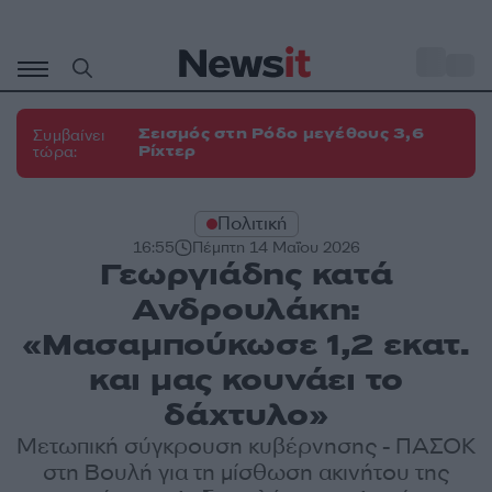
Μετάβαση
σε
o
30
περιεχόμενο
Σεισμός στη Ρόδο μεγέθους 3,6
Συμβαίνει
Ρίχτερ
τώρα:
Πολιτική
16:55
Πέμπτη 14 Μαΐου 2026
Γεωργιάδης κατά
Ανδρουλάκη:
«Μασαμπούκωσε 1,2 εκατ.
και μας κουνάει το
δάχτυλο»
Μετωπική σύγκρουση κυβέρνησης - ΠΑΣΟΚ
στη Βουλή για τη μίσθωση ακινήτου της