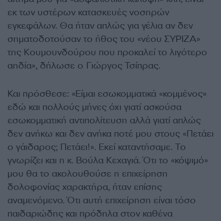
εκ των υστέρων κατασκευές νοσηρών
εγκεφάλων. Θα ήταν απλώς για γέλια αν δεν
σηματοδοτούσαν το ήθος του «νέου ΣΥΡΙΖΑ»
της Κουμουνδούρου που προκαλεί το λιγότερο
αηδία», δήλωσε ο Γιώργος Τσίπρας.
Και πρόσθεσε: «Είμαι εσωκομματικά «κομμένος»
εδώ και πολλούς μήνες όχι γιατί ασκούσα
εσωκομματική αντιπολίτευση αλλά γιατί απλώς
δεν ανήκω και δεν ανήκα ποτέ μου στους «Πετάει
ο γάιδαρος; Πετάει!». Εκεί καταντήσαμε. Το
γνωρίζει και η κ. Βούλα Κεχαγιά. Ότι το «κόψιμό»
μου θα το ακολουθούσε η επιχείρηση
δολοφονίας χαρακτήρα, ήταν επίσης
αναμενόμενο. Ότι αυτή επιχείρηση είναι τόσο
παιδαριώδης και πρόδηλα στον καθένα