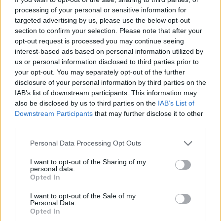
processing of your personal or sensitive information for
targeted advertising by us, please use the below opt-out
section to confirm your selection. Please note that after your
opt-out request is processed you may continue seeing
interest-based ads based on personal information utilized by
us or personal information disclosed to third parties prior to
your opt-out. You may separately opt-out of the further
disclosure of your personal information by third parties on the
IAB’s list of downstream participants. This information may
Marfin: «Δεν υπάρχει
Το 5ο πακέτο βίντεο 
also be disclosed by us to third parties on the
IAB’s List of
ταυτοποίηση» λέει ο
φωτογραφιών με UFO 
δικηγόρος της 46χρονης –
το Πεντάγωνο - Το
Downstream Participants
that may further disclose it to other
Η ξανθιά κοτσίδα και η
«τρίγωνο» και οι «ψυχ
third parties.
εξέταση του 2022 για την
σφαίρες»
ίδια υπόθεση
Please note that this website/app uses one or more Google
Personal Data Processing Opt Outs
services and may gather and store information including but
not limited to your visit or usage behaviour. You may click to
I want to opt-out of the Sharing of my
personal data.
Σχόλια
grant or deny consent to Google and its third-party tags to
Opted In
use your data for below specified purposes in below Google
consent section.
I want to opt-out of the Sale of my
Personal Data.
Opted In