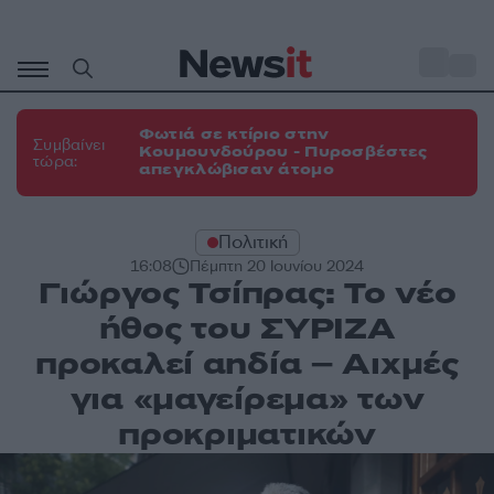
Μετάβαση
σε
o
31
περιεχόμενο
Φωτιά σε κτίριο στην
Συμβαίνει
Κουμουνδούρου - Πυροσβέστες
τώρα:
απεγκλώβισαν άτομο
Πολιτική
16:08
Πέμπτη 20 Ιουνίου 2024
Γιώργος Τσίπρας: Το νέο
ήθος του ΣΥΡΙΖΑ
προκαλεί αηδία – Αιχμές
για «μαγείρεμα» των
προκριματικών