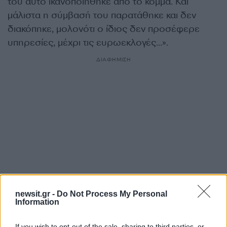
του αυτό ικανοποιήθηκε από το κόμμα. Και
μάλιστα η σύμβασή του παρατάθηκε και δεν
διακόπηκε, μολονότι ο ίδιος δεν προσέφερε
υπηρεσίες, μέχρι τις ευρωεκλογές…».
ΔΙΑΦΗΜΙΣΗ
newsit.gr -
Do Not Process My Personal
Information
Αν τα χάσατε
If you wish to opt-out of the sale, sharing to third parties, or