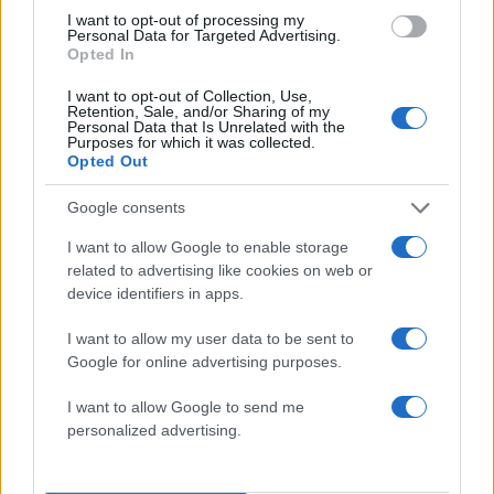
Σχολίασε εδώ
I want to opt-out of processing my
Personal Data for Targeted Advertising.
Opted In
50 /50
I want to opt-out of Collection, Use,
Retention, Sale, and/or Sharing of my
Personal Data that Is Unrelated with the
Purposes for which it was collected.
Opted Out
Google consents
2000 /2000
I want to allow Google to enable storage
Υποβολή σχολίου
related to advertising like cookies on web or
device identifiers in apps.
Όροι Χρήσης
. Το site προστατεύεται από reCAPTCHA, ισχύουν
Πολιτική Απορρήτου
&
Όροι Χρήσης
της Google.
I want to allow my user data to be sent to
Google for online advertising purposes.
Πολιτική
ΒΟΥΛΑ ΚΕΧΑΓΙΑ
ΓΙΩΡΓΟΣ ΤΣΙΠΡΑΣ
I want to allow Google to send me
personalized advertising.
Share:
Ακολουθήστε το Νewsit.gr στο
Google News
και