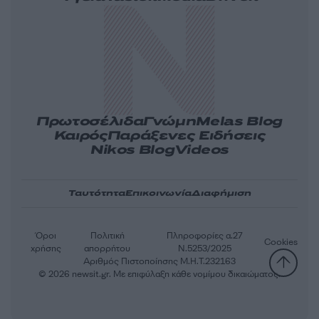
Πρωτοσέλιδα
Γνώμη
Melas Blog
Καιρός
Παράξενες Ειδήσεις
Nikos Blog
Videos
Ταυτότητα
Επικοινωνία
Διαφήμιση
Όροι
Πολιτική
Πληροφορίες α.27
Cookies
χρήσης
απορρήτου
Ν.5253/2025
Αριθμός Πιστοποίησης Μ.Η.Τ.232163
© 2026 newsit.gr. Με επιφύλαξη κάθε νομίμου δικαιώματος.