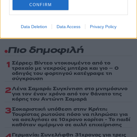
ενημερωθείτε πρώτοι για όλη την ειδησεογραφία και τα
CONFIRM
τελευταία νέα
της ημέρας
Data Deletion
Data Access
Privacy Policy
Πιο δημοφιλή
1
Σέρρες: Βίντεο ντοκουμέντο από το
τροχαίο με νεκρούς μητέρα και γιο – Ο
οδηγός του φορτηγού κατέγραψε τη
σύγκρουση
2
Λένα Σαμαρά: Συγκίνηση στο μνημόσυνο
για τον έναν χρόνο από τον θάνατο της
κόρης του Αντώνη Σαμαρά
3
Σοκαριστική υπόθεση στην Κρήτη:
Τουρίστας ρωτούσε πόσο να πληρώσει για
να ασελγήσει σε 10χρονο κορίτσι - Το παιδί
καθόταν αμέριμνο σε αυλή επιχείρησης
4
Γερμανία: Συνελήφθη 31χρονος για τρεις