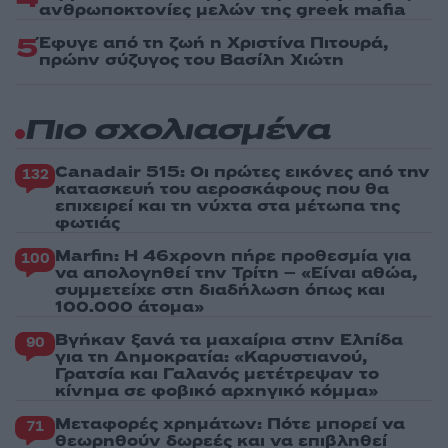
ανθρωποκτονίες μελών της greek mafia
5
Έφυγε από τη ζωή η Χριστίνα Πιτουρά,
πρώην σύζυγος του Βασίλη Χιώτη
Πιο σχολιασμένα
Canadair 515: Οι πρώτες εικόνες από την
132
κατασκευή του αεροσκάφους που θα
επιχειρεί και τη νύχτα στα μέτωπα της
φωτιάς
Marfin: Η 46χρονη πήρε προθεσμία για
100
να απολογηθεί την Τρίτη – «Είναι αθώα,
συμμετείχε στη διαδήλωση όπως και
100.000 άτομα»
Βγήκαν ξανά τα μαχαίρια στην Ελπίδα
90
για τη Δημοκρατία: «Καρυστιανού,
Γρατσία και Γαλανός μετέτρεψαν το
κίνημα σε φοβικό αρχηγικό κόμμα»
Μεταφορές χρημάτων: Πότε μπορεί να
71
θεωρηθούν δωρεές και να επιβληθεί