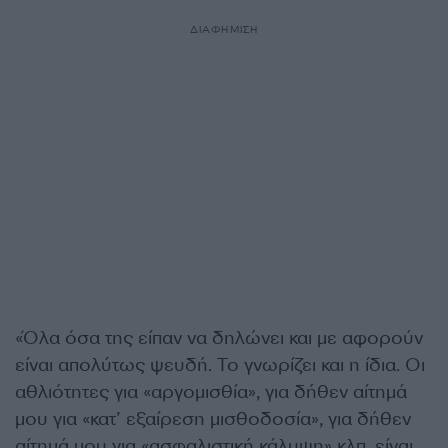
ΔΙΑΦΗΜΙΣΗ
«Όλα όσα της είπαν να δηλώνει και με αφορούν
είναι απολύτως ψευδή. Το γνωρίζει και η ίδια. Οι
αθλιότητες για «αργομισθία», για δήθεν αίτημά
μου για «κατ’ εξαίρεση μισθοδοσία», για δήθεν
αίτημά μου για «ασφαλιστική κάλυψη» κλπ, είναι