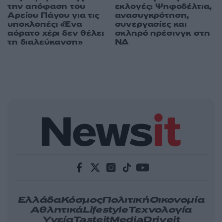
την απόφαση του
εκλογές: Ψηφοδέλτια,
Αρείου Πάγου για τις
ανασυγκρότηση,
υποκλοπές: «Ένα
συνεργασίες και
αόρατο χέρι δεν θέλει
σκληρό πρέσινγκ στη
τη διαλεύκανση»
ΝΔ
Ελλάδα
Κόσμος
Πολιτική
Οικονομία
Αθλητικά
Lifestyle
Τεχνολογία
Υγεία
Tasteit
Media
Driveit