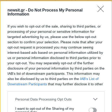
κολλήσουμε τίποτα…».
newsit.gr -
Do Not Process My Personal
Information
Εχει γνώμη για το τι είναι φασισμός: Για τον Άρη
φασισμός και τρομοκρατία είναι τα τρικάκια έξω
If you wish to opt-out of the sale, sharing to third parties, or
από το σπίτι του Αδωνη, και τα συνθήματα στην
processing of your personal or sensitive information for
targeted advertising by us, please use the below opt-out
είσοδο της πολυκατοικίας του, αλλα η
section to confirm your selection. Please note that after your
προσφυγιά, οι Μόριες, η φτωχοποίηση, η πείνα,
opt-out request is processed you may continue seeing
η βία των μπάτσων δεν είναι τρομοκρατία. Η
interest-based ads based on personal information utilized by
us or personal information disclosed to third parties prior to
βόμβα στα μαγαζιά του Αλαφούζου είναι
your opt-out. You may separately opt-out of the further
τρομοκρατία, αλλα τα μνημόνια, η ανεργία, οι
disclosure of your personal information by third parties on the
πλειστηριασμοί της πρώτης κατοικίας, τα
IAB’s list of downstream participants. This information may
εργασιακά κάτεργα, δεν είναι τρομοκρατία.
also be disclosed by us to third parties on the
IAB’s List of
Downstream Participants
that may further disclose it to other
third parties.
Εμείς θα απαντήσουμε στον κυβερνητικό τελάλη
Please note that this website/app uses one or more Google
Personal Data Processing Opt Outs
Πορτοσάλτε ότι η ώρα για να φοβάται κι αυτός
services and may gather and store information including but
και το ακροδεξιό συνάφι του, δεν έχει έρθει
not limited to your visit or usage behaviour. You may click to
I want to opt-out of the Sharing of my