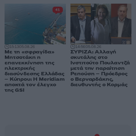
41
15:13
05.08.26
14:56
05.08.26
Με τη «σφραγίδα»
ΣΥΡΙΖΑ: Αλλαγή
Μητσοτάκη η
σκυτάλης στο
επανεκκίνηση της
Ινστιτούτο Πουλαντζά
ηλεκτρικής
μετά την παραίτηση
διασύνδεσης Ελλάδας
Ρεπούση – Πρόεδρος
– Κύπρου: Η Meridiam
ο Βερναρδάκης,
αποκτά τον έλεγχο
διευθυντής ο Κορμάς
της GSI