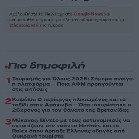
Ακολουθήστε το Νewsit.gr στο
Google News
και
ενημερωθείτε πρώτοι για όλη την ειδησεογραφία και τα
τελευταία νέα
της ημέρας
Πιο δημοφιλή
1
Τουρισμός για Όλους 2026: Σήμερα ανοίγει
η πλατφόρμα – Ποια ΑΦΜ προηγούνται
στις αιτήσεις
2
Κυψέλη: Ο περίεργος ηλικιωμένος και το
ταξίδι στην Αράχωβα – Όσα ισχυρίστηκε ο
26χρονος για τον θάνατο της Βρετανίδας
3
Μύκονος: Βίντεο με τους αστυνομικούς να
εντοπίζουν την τσάντα Hermès και το
Rolex όπου άρπαξε Έλληνας οδηγός από
Ουκρανό τουρίστα