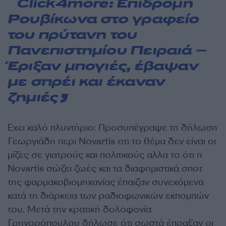
Click4more:
Επιδρομή
Ρουβίκωνα στο γραφείο
του πρύτανη του
Πανεπιστημίου Πειραιά –
Έριξαν μπογιές, έβαψαν
με σπρέι και έκαναν
ζημιές
Εχει καλό πλυντήριο: Προσυπέγραψε τη δήλωση
Γεωργιάδη περι Novartis οτι το θέμα δεν είναι οι
μίζες σε γιατρούς και πολιτικούς αλλα το ότι η
Novartis σώζει ζωές και τα διαφημιστικά σποτ
της φαρμακοβιομηχανίας έπαιζαν συνεχόμενα
κατά τη διάρκεια των ραδιοφωνικών εκπομπών
του. Μετά την κρατική δολοφονία
Γρηγορόπουλου δήλωσε ότι σωστά έπραξαν οι