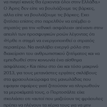
να πνιγεί κανείς θα έρχονται όλοι στην Ελλάδα.»
Ο Άρης δεν είπε να βουλιάζουμε τις βάρκες,
αλλα είπε να βουλιάζουμε τις βάρκες. Εχει
ζητήσει επίσης στο παρελθόν να επέμβει ο
στρατός για την «εθνική ασφάλεια» απέναντι στην
απειλή των προσφυγικών ροών λέγοντας ότι
«Ήρθε η στιγμή να ενεργοποιηθεί ο στρατός
περαιτέρω. Να αναλάβει ενεργό ρόλο στη
διαχείριση του ανθρωπιστικού ζητήματος και να
εμπεδωθεί στην κοινωνία ένα αίσθημα
ασφάλειας.» Και πίσω στο όχι και τόσο μακρινό
2013, για τους μετανάστες εργάτες σκλάβους
στα φραουλοχώραφα της μανωλάδας που
εφαγαν σφαίρες γιατί ζητούσαν να πληρωθούν
τα μεροκάματά τους, ο Πορτοσάλτε είχε
σχολιάσει οτι «αυτοί που μαζεύουν τις φράουλες
πρέπει να πλένουν τα χέρια τους για να μην