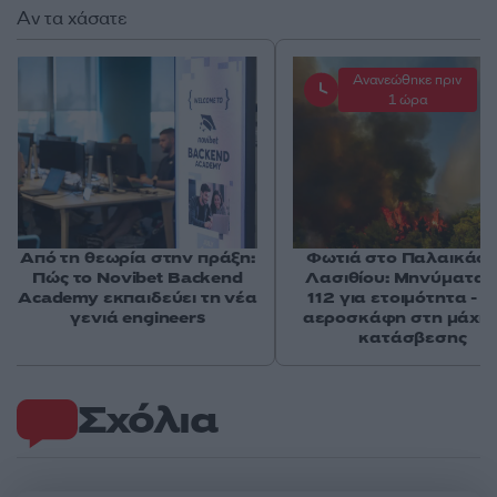
Αν τα χάσατε
Ανανεώθηκε πριν
1 ώρα
Από τη θεωρία στην πράξη:
Φωτιά στο Παλαικάσ
Πώς το Novibet Backend
Λασιθίου: Μηνύματα 
Academy εκπαιδεύει τη νέα
112 για ετοιμότητα - 
γενιά engineers
αεροσκάφη στη μάχη 
κατάσβεσης
Σχόλια