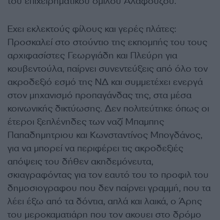
του επιχειρηματικού ομίλου Αλαφούζου.
Εχει εκλεκτούς φίλους και γερές πλάτες:
Προσκαλεί στο στούντιο της εκπομπής του τους
αρχιφασίστες Γεωργιάδη και Πλεύρη για
κουβεντούλα, παίρνει συνεντεύξεις από όλο τον
ακροδεξιό εσμό της ΝΔ και συμμετέχει ενεργά
στον μηχανισμό προπαγάνδας της, στα μέσα
κοινωνικής δικτύωσης. Δεν πολιτεύτηκε όπως οι
έτεροι ξεπλένηδες των ναζί Μπαμπης
Παπαδημητριου και Κωνσταντίνος Μπογδάνος,
για να μπορεί να περιφέρει τις ακροδεξιές
απόψεις του δήθεν ακηδεμόνευτα,
σκιαγραφόντας για τον εαυτό του το προφιλ του
δημοσιογραφου που δεν παίρνει γραμμή, που τα
λέει έξω από τα δόντια, απλά και λαικά, ο Άρης
του μεροκαματιάρη που τον ακουει στο δρόμο