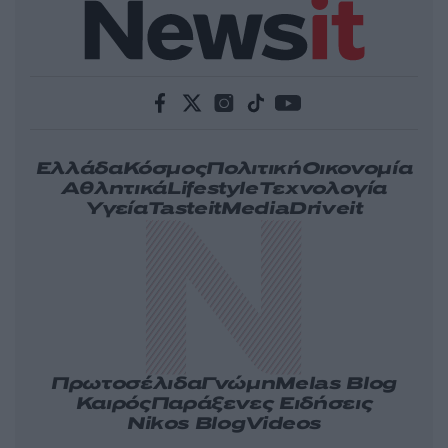
Ελλάδα
Κόσμος
Πολιτική
Οικονομία
Αθλητικά
Lifestyle
Τεχνολογία
Υγεία
Tasteit
Media
Driveit
Πρωτοσέλιδα
Γνώμη
Melas Blog
Καιρός
Παράξενες Ειδήσεις
Nikos Blog
Videos