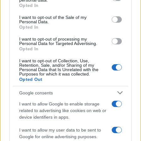
personal data.
ακόμα. Το μίσος του για εμάς είναι τιμή. Η
grant or deny consent to Google and its third-party tags to
Opted In
use your data for below specified purposes in below Google
μοναδική απάντηση στον κοινωνικό εκφασισμό
consent section.
I want to opt-out of the Sale of my
και την καπιταλιστική βαρβαρότητα είναι η
Personal Data.
οργάνωση της βάσης.
Opted In
I want to opt-out of processing my
Personal Data for Targeted Advertising.
Οργανωθείτε στον Ρουβίκωνα, να γίνουμε ο
Opted In
εφιάλτης τους.
I want to opt-out of Collection, Use,
Retention, Sale, and/or Sharing of my
Personal Data that Is Unrelated with the
Αναρχική συλλογικότητα Ρουβίκωνας”.
Purposes for which it was collected.
Opted Out
Ο Ρουβίκωνας στην ανάρτησή του δημοσιεύει κι
Google consents
αυτή την φωτογραφία…
I want to allow Google to enable storage
related to advertising like cookies on web or
device identifiers in apps.
I want to allow my user data to be sent to
Google for online advertising purposes.