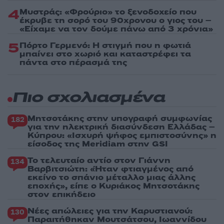
4
Μυστράς: «Φρούριο» το ξενοδοχείο που
έκρυβε τη σορό του 90χρονου ο γιος του –
«Είχαμε να τον δούμε πάνω από 3 χρόνια»
5
Πόρτο Γερμενό: Η στιγμή που η φωτιά
μπαίνει στο χωριό και καταστρέφει τα
πάντα στο πέρασμά της
Πιο σχολιασμένα
Μητσοτάκης στην υπογραφή συμφωνίας
182
για την ηλεκτρική διασύνδεση Ελλάδας –
Κύπρου: «Ισχυρή ψήφος εμπιστοσύνης» η
είσοδος της Meridiam στην GSI
Το τελευταίο αντίο στον Γιάννη
134
Βαρβιτσιώτη: «Ήταν φτιαγμένος από
εκείνο το σπάνιο μέταλλο μιας άλλης
εποχής», είπε ο Κυριάκος Μητσοτάκης
στον επικήδειο
Νέες απώλειες για την Καρυστιανού:
130
Παραιτήθηκαν Μουτσάτσου, Ιωαννίδου