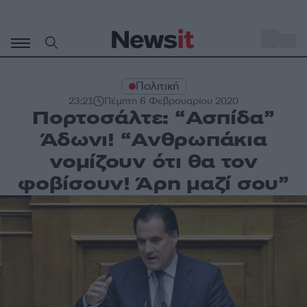
Μετάβαση
σε
o
27
περιεχόμενο
Πολιτική
23:21
Πέμπτη 6 Φεβρουαρίου 2020
Πορτοσάλτε: “Ασπίδα”
Άδωνι! “Ανθρωπάκια
νομίζουν ότι θα τον
φοβίσουν! Άρη μαζί σου”