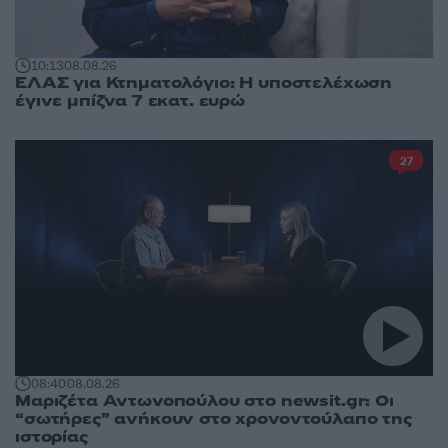
10:13
08.08.26
ΕΛΑΣ για Κτηματολόγιο: Η υποστελέχωση
έγινε μπίζνα 7 εκατ. ευρώ
27
08:40
08.08.26
Μαριζέτα Αντωνοπούλου στο newsit.gr: Οι
“σωτήρες” ανήκουν στο χρονοντούλαπο της
ιστορίας