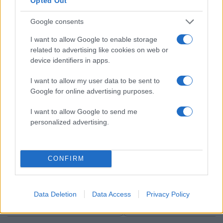
Opted Out
Google consents
I want to allow Google to enable storage
related to advertising like cookies on web or
Αν τα χάσατε
device identifiers in apps.
I want to allow my user data to be sent to
Google for online advertising purposes.
I want to allow Google to send me
personalized advertising.
Οι 6 όροι «φωτιά» του Ιράν
Τραγωδία στην Πάρο
CONFIRM
στις ΗΠΑ για τα Στενά του
4χρονος βρέθηκε νεκ
Ορμούζ - «Ποτέ δεν θα
σε πισίνα
κάνουμε πίσω, είτε σε
Data Deletion
Data Access
Privacy Policy
πόλεμο είτε σε
διαπραγματεύσεις»