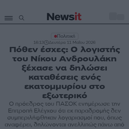
Μετάβαση
σε
o
33
περιεχόμενο
Πολιτική
16:13
Δευτέρα 11 Μαΐου 2026
Πόθεν έσχες: Ο λογιστής
του Νίκου Ανδρουλάκη
ξέχασε να δηλώσει
καταθέσεις ενός
εκατομμυρίου στο
εξωτερικό
Ο πρόεδρος του ΠΑΣΟΚ ενημέρωσε την
Επιτροπή Ελέγχου ότι εκ παραδρομής δεν
συμπεριλήφθηκαν λογαριασμοί που, όπως
αναφέρει, δηλώνονται ανελλιπώς πάνω από