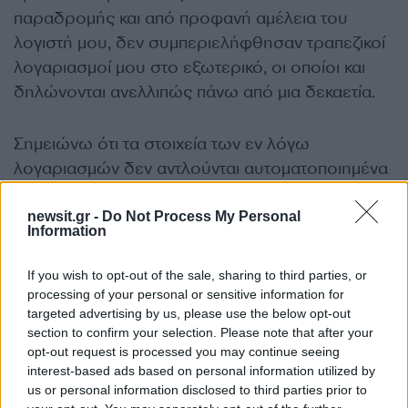
παραδρομής και από προφανή αμέλεια του
λογιστή μου, δεν συμπεριελήφθησαν τραπεζικοί
λογαριασμοί μου στο εξωτερικό, οι οποίοι και
δηλώνονται ανελλιπώς πάνω από μια δεκαετία.
Σημειώνω ότι τα στοιχεία των εν λόγω
λογαριασμών δεν αντλούνται αυτοματοποιημένα
από τα τραπεζικά ιδρύματα της αλλοδαπής,
σημείο όπου και εντοπίζεται η παράλειψη του
newsit.gr -
Do Not Process My Personal
Information
λογιστή μου.
If you wish to opt-out of the sale, sharing to third parties, or
Γι’ αυτό και σας ενημερώνω ότι θα προχωρήσω
processing of your personal or sensitive information for
targeted advertising by us, please use the below opt-out
άμεσα σε όλες τις νόμιμες διαδικασίες για τη
section to confirm your selection. Please note that after your
συμπλήρωση των τυπικών αυτών παραλείψεων.
opt-out request is processed you may continue seeing
interest-based ads based on personal information utilized by
us or personal information disclosed to third parties prior to
Η περιουσιακή και οικονομική μου κατάσταση