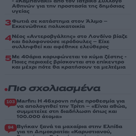
- «Καμπανάκι» από τον Ιατρικό Σύλλογο
Αθηνών για την προστασία της δημόσιας
υγείας
3
Φωτιά σε κατάστημα στον Άλιμο –
Εκκενώθηκε πολυκατοικία
4
Νέος «Αντεροβγάλτης» στο Λονδίνο βίαζε
και δολοφονούσε ιερόδουλες – Είχε
συλληφθεί και αφέθηκε ελεύθερος
5
Με 40άρια κορυφώνεται το κύμα ζέστης -
Ποιες περιοχές βρίσκονται στο επίκεντρο
και μέχρι πότε θα κρατήσουν τα μελτέμια
Πιο σχολιασμένα
Marfin: Η 46χρονη πήρε προθεσμία για
103
να απολογηθεί την Τρίτη – «Είναι αθώα,
συμμετείχε στη διαδήλωση όπως και
100.000 άτομα»
Βγήκαν ξανά τα μαχαίρια στην Ελπίδα
94
για τη Δημοκρατία: «Καρυστιανού,