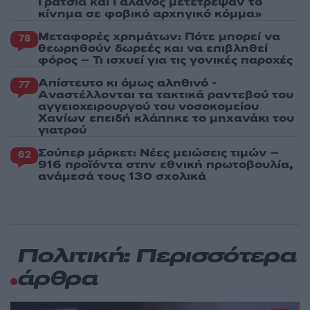
Γρατσία και Γαλανός μετέτρεψαν το
κίνημα σε φοβικό αρχηγικό κόμμα»
Μεταφορές χρημάτων: Πότε μπορεί να
78
θεωρηθούν δωρεές και να επιβληθεί
φόρος – Τι ισχυεί για τις γονικές παροχές
Απίστευτο κι όμως αληθινό -
77
Aναστέλλονται τα τακτικά ραντεβού του
αγγειοχειρουργού του νοσοκομείου
Χανίων επειδή κλάπηκε το μηχανάκι του
γιατρού
Σούπερ μάρκετ: Νέες μειώσεις τιμών –
62
916 προϊόντα στην εθνική πρωτοβουλία,
ανάμεσά τους 130 σχολικά
Πολιτική: Περισσότερα
άρθρα