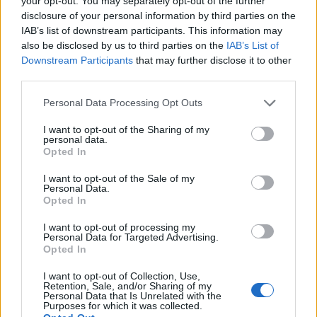
your opt-out. You may separately opt-out of the further
είναι γνωστή, διαφανής και δημοσιευμένη επί
disclosure of your personal information by third parties on the
σειρά ετών.
IAB’s list of downstream participants. This information may
also be disclosed by us to third parties on the
IAB’s List of
Downstream Participants
that may further disclose it to other
Με εκτίμηση
third parties.
Please note that this website/app uses one or more Google
Personal Data Processing Opt Outs
Πρόεδρος Κ.Ο. ΠΑΣΟΚ – Κίνημα Αλλαγής
services and may gather and store information including but
not limited to your visit or usage behaviour. You may click to
I want to opt-out of the Sharing of my
personal data.
grant or deny consent to Google and its third-party tags to
Νικόλαος Ανδρουλάκης»
Opted In
use your data for below specified purposes in below Google
consent section.
ΔΙΑΦΗΜΙΣΗ
I want to opt-out of the Sale of my
Personal Data.
Opted In
I want to opt-out of processing my
Personal Data for Targeted Advertising.
Opted In
I want to opt-out of Collection, Use,
Retention, Sale, and/or Sharing of my
Personal Data that Is Unrelated with the
Purposes for which it was collected.