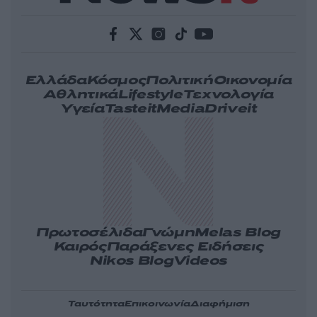
Ελλάδα
Κόσμος
Πολιτική
Οικονομία
Αθλητικά
Lifestyle
Τεχνολογία
Υγεία
Tasteit
Media
Driveit
Πρωτοσέλιδα
Γνώμη
Melas Blog
Καιρός
Παράξενες Ειδήσεις
Nikos Blog
Videos
Ταυτότητα
Επικοινωνία
Διαφήμιση