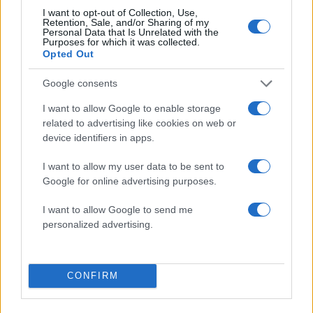
3
Η φωτιά στη Δυτική Αττική, από την
I want to opt-out of Collection, Use,
Retention, Sale, and/or Sharing of my
κορυφή του Κιθαιρώνα – Το εντυπωσιακό
Personal Data that Is Unrelated with the
timelapse βίντεο
Purposes for which it was collected.
Opted Out
4
Νέο κύμα ζέστης από το Σαββατοκύριακο
με 40άρια - Πολύ υψηλός κίνδυνος
πυρκαγιάς σε Αττική, Εύβοια, Λέσβο και
Google consents
Χίο σήμερα
I want to allow Google to enable storage
5
Μύκονος: Βίντεο με τους αστυνομικούς να
related to advertising like cookies on web or
εντοπίζουν την τσάντα Hermès και το
device identifiers in apps.
Rolex όπου άρπαξε Έλληνας οδηγός από
Ουκρανό τουρίστα
I want to allow my user data to be sent to
Google for online advertising purposes.
Πιο σχολιασμένα
I want to allow Google to send me
personalized advertising.
Μητσοτάκης στην υπογραφή συμφωνίας
180
για την ηλεκτρική διασύνδεση Ελλάδας –
Κύπρου: «Ισχυρή ψήφος εμπιστοσύνης» η
είσοδος της Meridiam στην GSI
CONFIRM
Το τελευταίο αντίο στον Γιάννη
134
Βαρβιτσιώτη: «Ήταν φτιαγμένος από