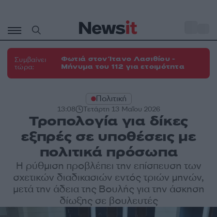
Μετάβαση
σε
o
27
περιεχόμενο
Φωτιά στον Ίτανο Λασιθίου -
Συμβαίνει
Μήνυμα του 112 για ετοιμότητα
τώρα:
Πολιτική
13:08
Τετάρτη 13 Μαΐου 2026
Τροπολογία για δίκες
εξπρές σε υποθέσεις με
πολιτικά πρόσωπα
Η ρύθμιση προβλέπει την επίσπευση των
σχετικών διαδικασιών εντός τριών μηνών,
μετά την άδεια της Βουλής για την άσκηση
δίωξης σε βουλευτές