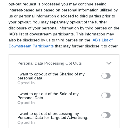
ΔΙΚΗ
ΠΟΛΙΤΙΚΑ ΠΡΟΣΩΠΑ
opt-out request is processed you may continue seeing
ΤΡΟΠΟΛΟΓΙΑ
interest-based ads based on personal information utilized by
us or personal information disclosed to third parties prior to
Share:
your opt-out. You may separately opt-out of the further
disclosure of your personal information by third parties on the
IAB’s list of downstream participants. This information may
Ακολουθήστε το Νewsit.gr στο
Google News
και
also be disclosed by us to third parties on the
IAB’s List of
ενημερωθείτε πρώτοι για όλη την ειδησεογραφία και τα
τελευταία νέα
της ημέρας
Downstream Participants
that may further disclose it to other
third parties.
Please note that this website/app uses one or more Google
Personal Data Processing Opt Outs
services and may gather and store information including but
not limited to your visit or usage behaviour. You may click to
I want to opt-out of the Sharing of my
personal data.
grant or deny consent to Google and its third-party tags to
Πιο δημοφιλή
Opted In
use your data for below specified purposes in below Google
consent section.
I want to opt-out of the Sale of my
1
Τουρισμός για Όλους 2026: Σήμερα ανοίγει
Personal Data.
η πλατφόρμα – Ποια ΑΦΜ προηγούνται
Opted In
στις αιτήσεις
2
I want to opt-out of processing my
Κυψέλη: Ο περίεργος ηλικιωμένος και το
Personal Data for Targeted Advertising.
ταξίδι στην Αράχωβα – Όσα ισχυρίστηκε ο
Opted In
26χρονος για τον θάνατο της Βρετανίδας