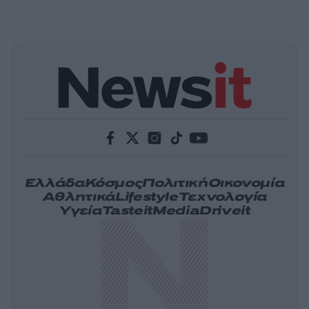
Ελλάδα
Κόσμος
Πολιτική
Οικονομία
Αθλητικά
Lifestyle
Τεχνολογία
Υγεία
Tasteit
Media
Driveit