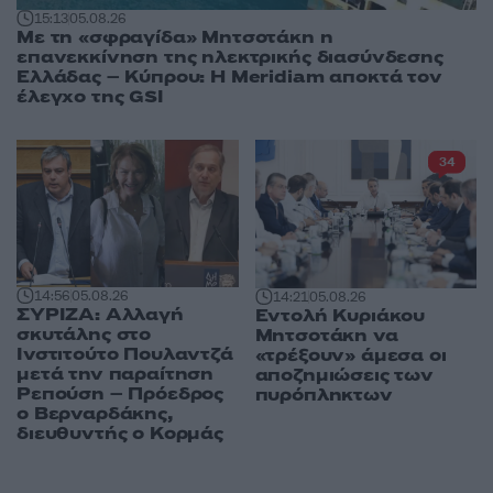
15:13
05.08.26
Με τη «σφραγίδα» Μητσοτάκη η
επανεκκίνηση της ηλεκτρικής διασύνδεσης
Ελλάδας – Κύπρου: Η Meridiam αποκτά τον
έλεγχο της GSI
34
14:56
05.08.26
14:21
05.08.26
ΣΥΡΙΖΑ: Αλλαγή
Εντολή Κυριάκου
σκυτάλης στο
Μητσοτάκη να
Ινστιτούτο Πουλαντζά
«τρέξουν» άμεσα οι
μετά την παραίτηση
αποζημιώσεις των
Ρεπούση – Πρόεδρος
πυρόπληκτων
ο Βερναρδάκης,
διευθυντής ο Κορμάς