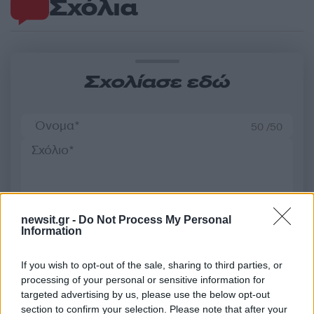
Σχόλια
Σχολίασε εδώ
50 /50
2000 /2000
newsit.gr -
Do Not Process My Personal
Information
Υποβολή σχολίου
If you wish to opt-out of the sale, sharing to third parties, or
Όροι Χρήσης
. Το site προστατεύεται από reCAPTCHA, ισχύουν
Πολιτική Απορρήτου
&
Όροι Χρήσης
της Google.
processing of your personal or sensitive information for
targeted advertising by us, please use the below opt-out
Πολιτική
section to confirm your selection. Please note that after your