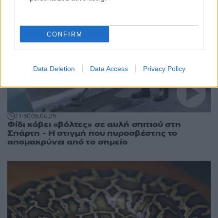
CONFIRM
Data Deletion
Data Access
Privacy Policy
11:50
05.06.25
Φίδι κόβει «βόλτες» σε αυλή σπιτιού στη
Σπάρτη - Η στιγμή που πυροσβέστης το
απομακρύνει από το σημείο