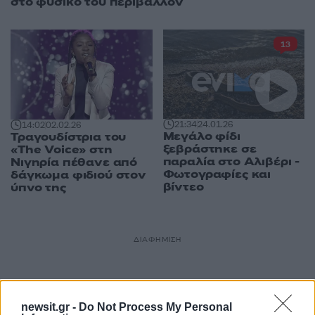
στο φυσικό του περιβάλλον
13
21:34
24.01.26
14:02
02.02.26
Μεγάλο φίδι
Τραγουδίστρια του
ξεβράστηκε σε
«The Voice» στη
παραλία στο Αλιβέρι -
Νιγηρία πέθανε από
Φωτογραφίες και
δάγκωμα φιδιού στον
βίντεο
ύπνο της
ΔΙΑΦΗΜΙΣΗ
newsit.gr -
Do Not Process My Personal