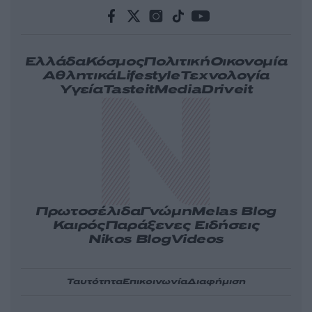
Ελλάδα
Κόσμος
Πολιτική
Οικονομία
Αθλητικά
Lifestyle
Τεχνολογία
Υγεία
Tasteit
Media
Driveit
Πρωτοσέλιδα
Γνώμη
Melas Blog
Καιρός
Παράξενες Ειδήσεις
Nikos Blog
Videos
Ταυτότητα
Επικοινωνία
Διαφήμιση