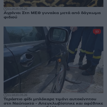
11:26
26.05.26
Αγρίνιο: Στη ΜΕΘ γυναίκα μετά από δάγκωμα
φιδιού
13
11:18
20.05.26
Τεράστιο φίδι μπλόκαρε τιμόνι αυτοκίνητου
στη Ναύπακτο - Απεγκλωβίστηκε και αφέθηκε