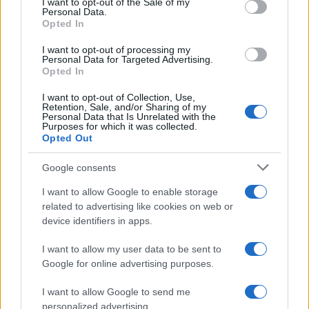
Τρόμος στην Εύβοια: Φίδι λαφιάτης
I want to opt-out of the Sale of my
προσπαθούσε να «μπουκάρει» σε σπίτι
Personal Data.
Opted In
I want to opt-out of processing my
Personal Data for Targeted Advertising.
Opted In
I want to opt-out of Collection, Use,
Retention, Sale, and/or Sharing of my
Personal Data that Is Unrelated with the
Purposes for which it was collected.
Opted Out
Google consents
I want to allow Google to enable storage
related to advertising like cookies on web or
device identifiers in apps.
16:13
09.06.25
Στην εντατική 40χρονος μετά από δάγκωμα
I want to allow my user data to be sent to
οχιάς στην Εύβοια
Google for online advertising purposes.
I want to allow Google to send me
personalized advertising.