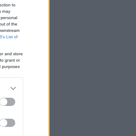
ection to
ou may
 personal
out of the
 downstream
B’s List of
er and store
to grant or
ed purposes