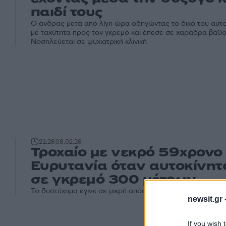
παιδί τους
Ο άνδρας μετά από λίγη ώρα οδηγώντας το δικό του αυτ
με ταχύτητα προς τον γκρεμό και έπεσε σε χαράδρα βάθο
Νοσηλεύεται σε ψυχιατρική κλινική
21:26
08.02.26
Τροχαίο με νεκρό 59χρονο
Ευρυτανία όταν αυτοκίνητ
σε γκρεμό 300 μέτρων
Το δυστύχημα έγινε σε μικρή απόσταση από την Ιερά Μο
newsit.gr 
If you wish 