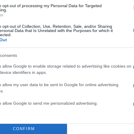
to opt-out of processing my Personal Data for Targeted
ing.
In
o opt-out of Collection, Use, Retention, Sale, and/or Sharing
ersonal Data that Is Unrelated with the Purposes for which it
lected.
Out
consents
o allow Google to enable storage related to advertising like cookies on
evice identifiers in apps.
ς
12:14
26.10.25
Νεκρός 39χρονος άντρα
o allow my user data to be sent to Google for online advertising
έπεσε με το αυτοκίνητο
s.
ν
γκρεμό στη Γρανίτσα
to allow Google to send me personalized advertising.
Ευρυτανίας
Εκείνος ήταν στο αυτοκίνητο με την ανιψιά του η οπ
κατάφερε να βγει από το αυτοκίνητο και να καλέσει
ήταν όμως πολύ αργά
CONFIRM