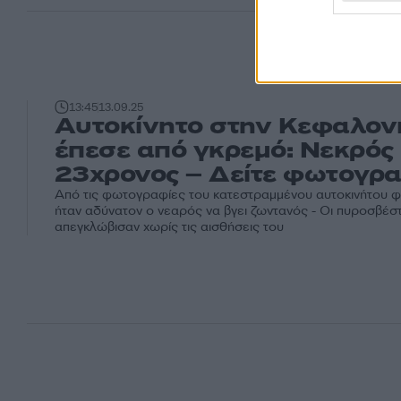
13:45
13.09.25
Αυτοκίνητο στην Κεφαλον
έπεσε από γκρεμό: Νεκρός
23χρονος – Δείτε φωτογρα
Από τις φωτογραφίες του κατεστραμμένου αυτοκινήτου φ
ήταν αδύνατον ο νεαρός να βγει ζωντανός - Οι πυροσβέσ
απεγκλώβισαν χωρίς τις αισθήσεις του