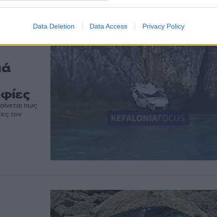
Data Deletion
Data Access
Privacy Policy
ιά
φίες
αίνεται πως
τες τον