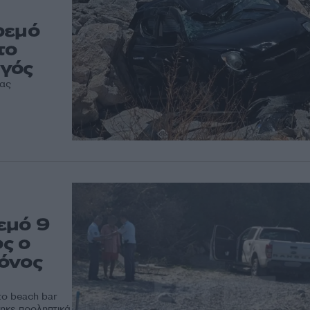
ρεμό
το
γός
λας
εμό 9
ς ο
όνος
το beach bar
ηκε προληπτικά