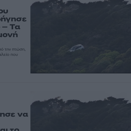
ου
δήγησε
 – Τα
αμονή
ό την πτώση,
αλείο που
ησε να
αι το