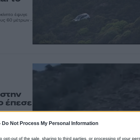
οκίνητο έφυγε
υς 60 μέτρων -
 στην
ο έπεσε
νή Προυσού
-
Do Not Process My Personal Information
to opt-out of the sale, sharing to third parties, or processing of your per