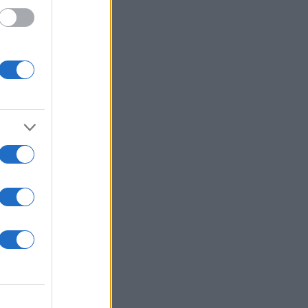
ς που
 σε
οία
 βοήθεια,