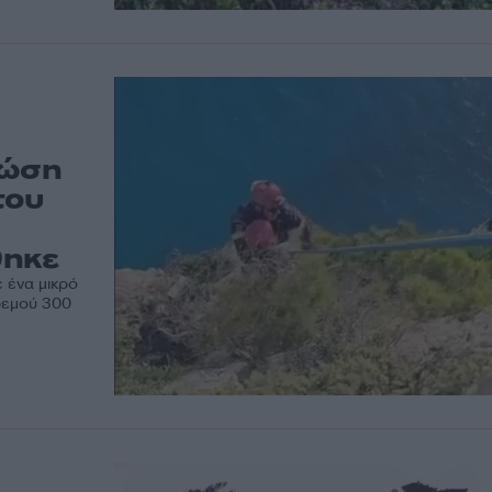
πτώση
του
θηκε
 ένα μικρό
ρεμού 300