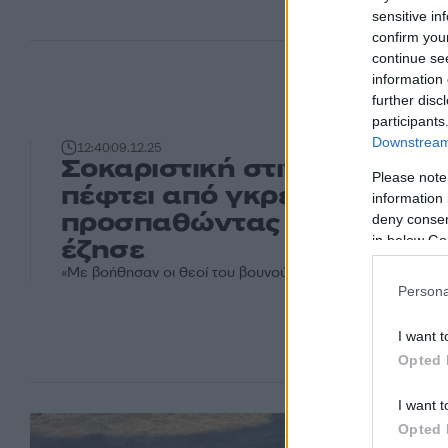
sensitive in
confirm you
continue se
information 
further disc
participants
Downstream 
12:40
09.12.25
Σοκαριστική στιγμή: Τουρί
Please note
πέφτει από γκρεμό 40 μέτ
information 
προσπαθώντας να βγάλει se
deny consent
in below Go
έζησε
«Με βοήθησαν οι θεοί του βουνού» έγραψε στα social me
Persona
I want t
Opted 
I want t
Opted 