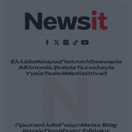
Ελλάδα
Κόσμος
Πολιτική
Οικονομία
Αθλητικά
Lifestyle
Τεχνολογία
Υγεία
Tasteit
Media
Driveit
Πρωτοσέλιδα
Γνώμη
Melas Blog
Καιρός
Παράξενες Ειδήσεις