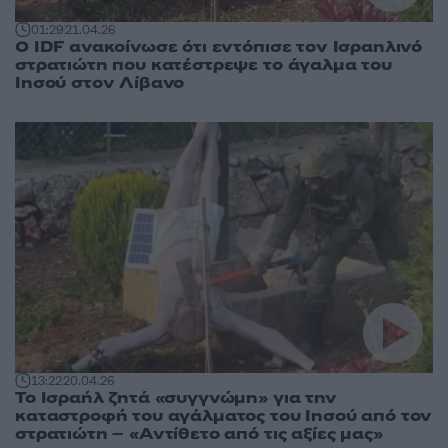
01:29
21.04.26
Ο IDF ανακοίνωσε ότι εντόπισε τον Ισραηλινό
στρατιώτη που κατέστρεψε το άγαλμα του
Ιησού στον Λίβανο
13:22
20.04.26
Το Ισραήλ ζητά «συγγνώμη» για την
καταστροφή του αγάλματος του Ιησού από τον
στρατιώτη – «Αντίθετο από τις αξίες μας»