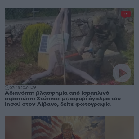
19
07:49
20.04.26
Αδιανόητη βλασφημία από Ισραηλινό
στρατιώτη: Χτύπησε με σφυρί άγαλμα του
Ιησού στον Λίβανο, δείτε φωτογραφία