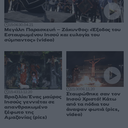
15:06
30.04.21
Μεγάλη Παρασκευή – Ζάκυνθος: «Έξοδος του
Εσταυρωμένου Ιησού και ευλογία του
σύμπαντος» (video)
21:30
06.11.20
15:43
13.12.20
Σταυρώθηκε σαν τον
Βραζιλία: Ένας μαύρος
Ιησού Χριστό! Κάτω
Ιησούς γεννιέται σε
από τα πόδια του
απανθρακωμένο
άναψαν φωτιά (pics,
ξέφωτο της
video)
Αμαζονίας (pics)