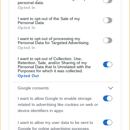
personal data.
grant or deny consent to Google and its third-party tags to
Opted In
use your data for below specified purposes in below Google
consent section.
I want to opt-out of the Sale of my
Personal Data.
Opted In
I want to opt-out of processing my
Personal Data for Targeted Advertising.
Opted In
19:14
03.10.23
Ο Ντόναλντ Τραμπ ανάρτησε εικόνα με τον
I want to opt-out of Collection, Use,
Ιησού να κάθεται δίπλα του στο δικαστήριο
Retention, Sale, and/or Sharing of my
Personal Data that Is Unrelated with the
Purposes for which it was collected.
Opted Out
Google consents
I want to allow Google to enable storage
related to advertising like cookies on web or
device identifiers in apps.
I want to allow my user data to be sent to
Google for online advertising purposes.