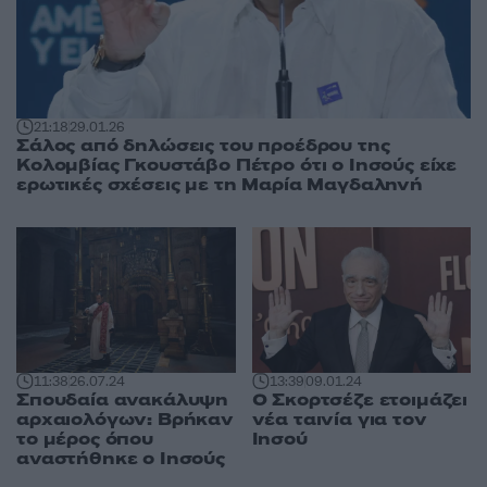
21:18
29.01.26
Σάλος από δηλώσεις του προέδρου της
Κολομβίας Γκουστάβο Πέτρο ότι ο Ιησούς είχε
ερωτικές σχέσεις με τη Μαρία Μαγδαληνή
11:38
26.07.24
13:39
09.01.24
Σπουδαία ανακάλυψη
Ο Σκορτσέζε ετοιμάζει
αρχαιολόγων: Βρήκαν
νέα ταινία για τον
το μέρος όπου
Ιησού
αναστήθηκε ο Ιησούς