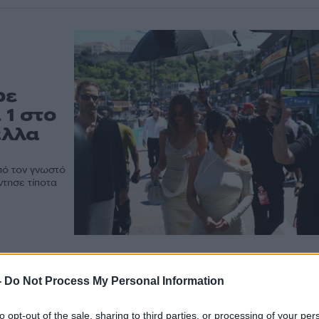
ρε
 1 στο
ελλα
πό τον γνωστό
τησε τίποτα
-
Do Not Process My Personal Information
to opt-out of the sale, sharing to third parties, or processing of your per