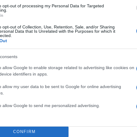
to opt-out of processing my Personal Data for Targeted
ing.
In
o opt-out of Collection, Use, Retention, Sale, and/or Sharing
ersonal Data that Is Unrelated with the Purposes for which it
lected.
Out
consents
o allow Google to enable storage related to advertising like cookies on
evice identifiers in apps.
o allow my user data to be sent to Google for online advertising
s.
to allow Google to send me personalized advertising.
CONFIRM