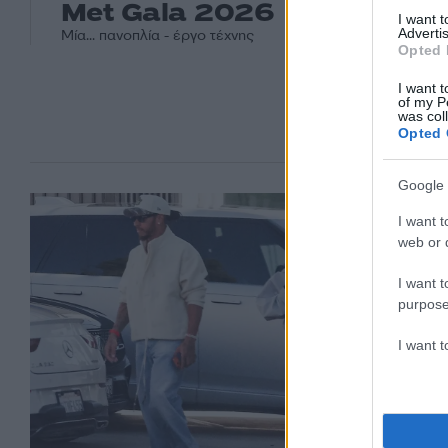
Met Gala 2026
I want 
Advertis
Μία... πανοπλία - έργο τέχνης
Opted 
I want t
of my P
was col
Opted 
Google 
I want t
web or d
I want t
purpose
I want 