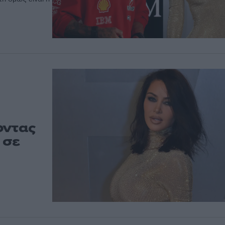
οντας
 σε