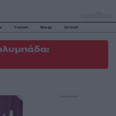
o
Αθήνα
34
C
a
Tasteit
Blogs
Driveit
ολυμπάδα:
ΔΙΑΦΗΜΙΣΗ