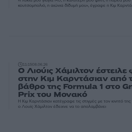
«Γλυκιά μου γιαγιά MJ, η καλύτερή μου φίλη, η παρέα μου
κουτσομπολιό, η αιώνια δίδυμή μου», έγραψε η Κιμ Καρντά
11:15
08.06.26
Ο Λιούις Χάμιλτον έστειλε 
στην Κιμ Καρντάσιαν από 
βάθρο της Formula 1 στο G
Prix του Μονακό
Η Κιμ Καρντάσιαν κατέγραφε τις στιγμές με τον κινητό τη
ο Λουίς Χάμιλτον έδειχνε να το απολαμβάνει