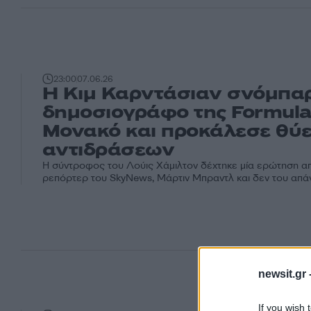
23:00
07.06.26
Η Κιμ Καρντάσιαν σνόμπα
δημοσιογράφο της Formula
Μονακό και προκάλεσε θύ
αντιδράσεων
Η σύντροφος του Λούις Χάμιλτον δέχτηκε μία ερώτηση α
ρεπόρτερ του SkyNews, Μάρτιν Μπραντλ και δεν του απάν
newsit.gr 
If you wish 