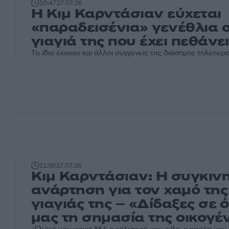
10:47
27.07.26
H Κιμ Καρντάσιαν εύχεται
«παραδεισένια» γενέθλια 
γιαγιά της που έχει πεθάνει
Το ίδιο έκαναν και άλλοι συγγενείς της διάσημης τηλεπερ
11:59
17.07.26
Κιμ Καρντάσιαν: Η συγκινη
ανάρτηση για τον χαμό της
γιαγιάς της – «Δίδαξες σε 
μας τη σημασία της οικογέ