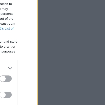
ection to
ou may
 personal
out of the
 downstream
B’s List of
er and store
to grant or
ed purposes
8