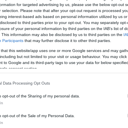
formation for targeted advertising by us, please use the below opt-out s
ευρώ
r selection. Please note that after your opt-out request is processed y
τηγό με
eing interest-based ads based on personal information utilized by us or
 Κιμ
disclosed to third parties prior to your opt-out. You may separately opt-
losure of your personal information by third parties on the IAB’s list of
. This information may also be disclosed by us to third parties on the
IA
σαγωγέας δεν
Participants
that may further disclose it to other third parties.
 Καταπολέμησης
 that this website/app uses one or more Google services and may gath
including but not limited to your visit or usage behaviour. You may click 
 to Google and its third-party tags to use your data for below specifi
ogle consent section.
l Data Processing Opt Outs
o opt-out of the Sharing of my personal data.
In
λλικό
o opt-out of the Sale of my Personal Data.
θιά στο
In