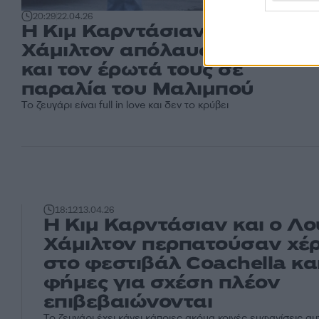
20:29
22.04.26
Η Κιμ Καρντάσιαν και ο Λουί
Χάμιλτον απόλαυσαν βουτιέ
και τον έρωτά τους σε
παραλία του Μαλιμπού
Το ζευγάρι είναι full in love και δεν το κρύβει
18:12
13.04.26
Η Κιμ Καρντάσιαν και ο Λο
Χάμιλτον περπατούσαν χέρι
στο φεστιβάλ Coachella και
φήμες για σχέση πλέον
επιβεβαιώνονται
Το ζευγάρι έχει κάνει κάποιες ακόμα κοινές εμφανίσεις αυ