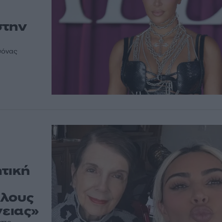
στην
σόνας
τική
όλους
νειας»