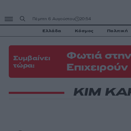
Μετάβαση
σε
περιεχόμενο
Πέμπτη 6 Αυγούστου
20:54
Ελλάδα
Κόσμος
Πολιτική
Φωτιά στην
Συμβαίνει
Επιχειρούν
τώρα:
ΚΙΜ ΚΑ