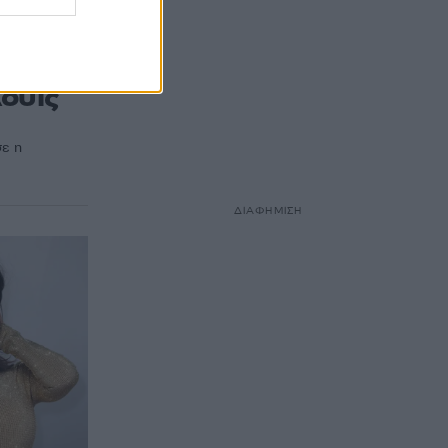
α που
ουίς
ε η
ΔΙΑΦΗΜΙΣΗ