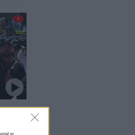
5
sonal or