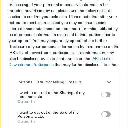
processing of your personal or sensitive information for
targeted advertising by us, please use the below opt-out
section to confirm your selection. Please note that after your
opt-out request is processed you may continue seeing
interest-based ads based on personal information utilized by
us or personal information disclosed to third parties prior to
your opt-out. You may separately opt-out of the further
Κριθαράκι με κοτόπουλο
Συνταγή για μπρόκο
disclosure of your personal information by third parties on the
και κρέμα κάρι - καρύδας
ογκρατέν
IAB’s list of downstream participants. This information may
also be disclosed by us to third parties on the
IAB’s List of
Downstream Participants
that may further disclose it to other
Σχόλια
third parties.
Please note that this website/app uses one or more Google
Personal Data Processing Opt Outs
services and may gather and store information including but
not limited to your visit or usage behaviour. You may click to
I want to opt-out of the Sharing of my
personal data.
grant or deny consent to Google and its third-party tags to
Σχολίασε εδώ
Opted In
use your data for below specified purposes in below Google
consent section.
I want to opt-out of the Sale of my
Personal Data.
50 /50
Opted In