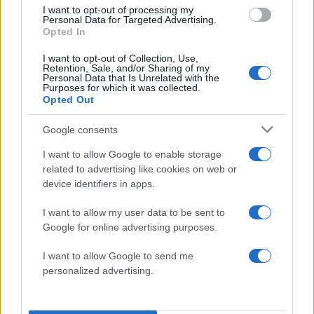
I want to opt-out of processing my
Personal Data for Targeted Advertising.
Opted In
I want to opt-out of Collection, Use,
2000 /2000
Retention, Sale, and/or Sharing of my
Personal Data that Is Unrelated with the
Purposes for which it was collected.
Υποβολή σχολίου
Opted Out
Όροι Χρήσης
. Το site προστατεύεται από reCAPTCHA, ισχύουν
Google consents
Πολιτική Απορρήτου
&
Όροι Χρήσης
της Google.
I want to allow Google to enable storage
Tasteit
related to advertising like cookies on web or
Share:
device identifiers in apps.
I want to allow my user data to be sent to
Ακολουθήστε το Νewsit.gr στο
Google News
και
Google for online advertising purposes.
ενημερωθείτε πρώτοι για όλη την ειδησεογραφία και τα
τελευταία νέα
της ημέρας
I want to allow Google to send me
personalized advertising.