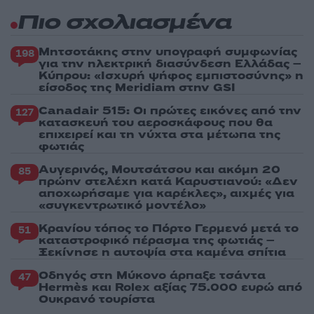
Πιο σχολιασμένα
Μητσοτάκης στην υπογραφή συμφωνίας
198
για την ηλεκτρική διασύνδεση Ελλάδας –
Κύπρου: «Ισχυρή ψήφος εμπιστοσύνης» η
είσοδος της Meridiam στην GSI
Canadair 515: Οι πρώτες εικόνες από την
127
κατασκευή του αεροσκάφους που θα
επιχειρεί και τη νύχτα στα μέτωπα της
φωτιάς
Αυγερινός, Μουτσάτσου και ακόμη 20
85
πρώην στελέχη κατά Καρυστιανού: «Δεν
αποχωρήσαμε για καρέκλες», αιχμές για
«συγκεντρωτικό μοντέλο»
Κρανίου τόπος το Πόρτο Γερμενό μετά το
51
καταστροφικό πέρασμα της φωτιάς –
Ξεκίνησε η αυτοψία στα καμένα σπίτια
Οδηγός στη Μύκονο άρπαξε τσάντα
47
Hermès και Rolex αξίας 75.000 ευρώ από
Ουκρανό τουρίστα