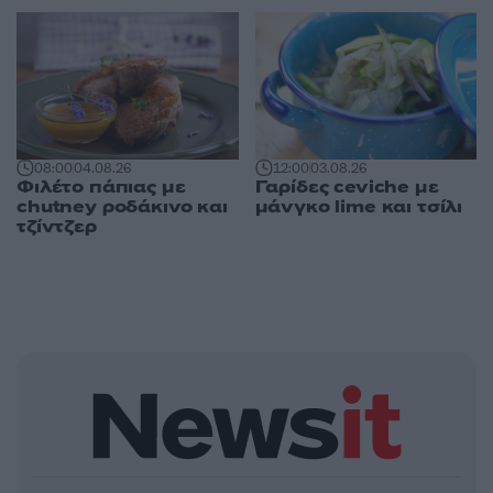
08:00
04.08.26
12:00
03.08.26
Φιλέτο πάπιας με
Γαρίδες ceviche με
chutney ροδάκινο και
μάνγκο lime και τσίλι
τζίντζερ