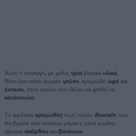
Αυτή η συνταγή, με μόλις
τρία
βασικά
υλικά
,
δίνει ένα πιάτο γεμάτο
γεύση
, κρεμώδη
υφή
και
ένταση
, στον χρόνο που θέλει να ψηθεί το
κοτόπουλο
.
Το φρέσκο
κρεμώδες
τυρί, τύπου
Boursin
, που
θα βρείτε στο σούπερ μάρκετ, είναι γεμάτο
άρωμα
σκόρδου
και
βοτάνων
.