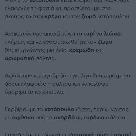
Μόλις το
κοτόπουλο
είναι έτοιμο, χαμηλώνουμε
ελαφρώς τη φωτιά και προσθέτουμε στο
σκεύος το τυρί
κρέμα
και τον
ζωμό
κοτόπουλου.
Ανακατεύουμε απαλά μέχρι το
τυρί
να
λιώσει
πλήρως και να ενσωματωθεί με τον
ζωμό
,
δημιουργώντας μια λεία,
κρεμώδη
και
αρωματική
σάλτσα.
Αφήνουμε να σιγοβράσει για λίγα λεπτά μέχρι να
δέσει ελαφρώς η σάλτσα και να καλύψει
όμορφα το κοτόπουλο.
Σερβίρουμε το
κοτόπουλο
ζεστό, περιχύνοντας
με
άφθονη
από τη
σκορδάτη,
τυρένια
σάλτσα.
Συνοδεύουμε ιδανικά με
ζυμαρικά
,
ρύζι
ή
πουρέ