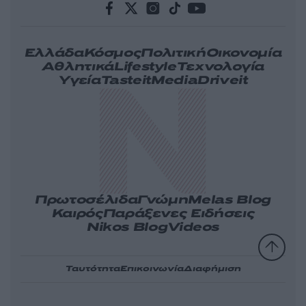
Ελλάδα
Κόσμος
Πολιτική
Οικονομία
Αθλητικά
Lifestyle
Τεχνολογία
Υγεία
Tasteit
Media
Driveit
Πρωτοσέλιδα
Γνώμη
Melas Blog
Καιρός
Παράξενες Ειδήσεις
Nikos Blog
Videos
Ταυτότητα
Επικοινωνία
Διαφήμιση