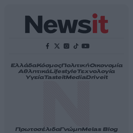
Ελλάδα
Κόσμος
Πολιτική
Οικονομία
Αθλητικά
Lifestyle
Τεχνολογία
Υγεία
Tasteit
Media
Driveit
Πρωτοσέλιδα
Γνώμη
Melas Blog