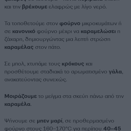
και την
βρέχουμε
ελαφρώς με λίγο νερό.
Τα τοποθετούμε στον
φούρνο
μικροκυμάτων ή
σε
κανονικό
φούρνο μέχρι να
καραμελώσει
η
ζάχαρη, δημιουργώντας μια λεπτή στρώση
καραμέλας
στον πάτο.
Σε μπολ, χτυπάμε τους
κρόκους
και
προσθέτουμε σταδιακά το αρωματισμένο
γάλα
,
ανακατεύοντας συνεχώς.
Μοιράζουμε
το μείγμα στα σκεύη πάνω από την
καραμέλα
.
Ψήνουμε σε
μπεν
μαρί
, σε προθερμασμένο
φούρνο στους 160–170°C για περίπου
40–45