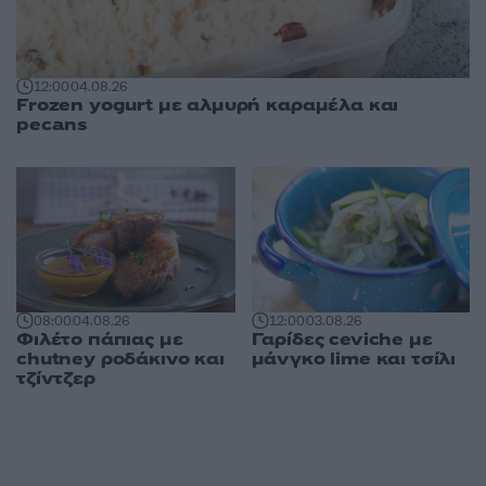
12:00
04.08.26
Frozen yogurt με αλμυρή καραμέλα και
pecans
08:00
04.08.26
12:00
03.08.26
Φιλέτο πάπιας με
Γαρίδες ceviche με
chutney ροδάκινο και
μάνγκο lime και τσίλι
τζίντζερ