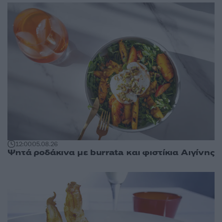
12:00
05.08.26
Ψητά ροδάκινα με burrata και φιστίκια Αιγίνης