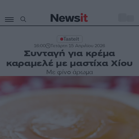
Μετάβαση
σε
o
27
περιεχόμενο
Tasteit
16:00
Τετάρτη 15 Απριλίου 2026
Συνταγή για κρέμα
καραμελέ με μαστίχα Χίου
Με φίνο άρωμα