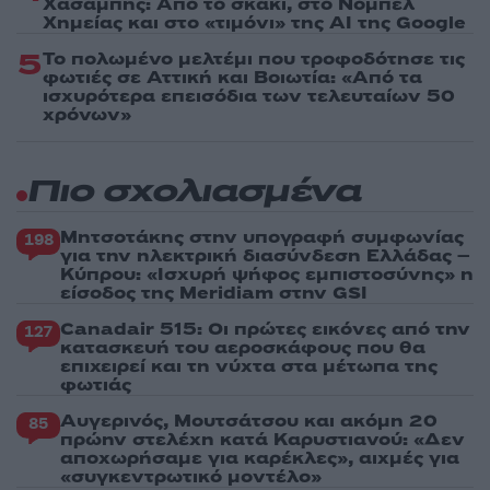
Χασάμπης: Από το σκάκι, στο Νόμπελ
Χημείας και στο «τιμόνι» της AI της Google
5
Το πολωμένο μελτέμι που τροφοδότησε τις
φωτιές σε Αττική και Βοιωτία: «Από τα
ισχυρότερα επεισόδια των τελευταίων 50
χρόνων»
Πιο σχολιασμένα
Μητσοτάκης στην υπογραφή συμφωνίας
198
για την ηλεκτρική διασύνδεση Ελλάδας –
Κύπρου: «Ισχυρή ψήφος εμπιστοσύνης» η
είσοδος της Meridiam στην GSI
Canadair 515: Οι πρώτες εικόνες από την
127
κατασκευή του αεροσκάφους που θα
επιχειρεί και τη νύχτα στα μέτωπα της
φωτιάς
Αυγερινός, Μουτσάτσου και ακόμη 20
85
πρώην στελέχη κατά Καρυστιανού: «Δεν
αποχωρήσαμε για καρέκλες», αιχμές για
«συγκεντρωτικό μοντέλο»