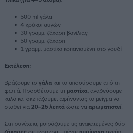
Υλικά (για 4–5 άτομα):
500 ml γάλα
4 κρόκοι αυγών
30 γραμμ. ζάχαρη βανίλιας
50 γραμμ. ζάχαρη
1 γραμμ. μαστίχα κοπανισμένη στο γουδί
Εκτέλεση:
Βράζουμε το
γάλα
και το αποσύρουμε από τη
φωτιά. Προσθέτουμε τη
μαστίχα
, αναδεύουμε
καλά και σκεπάζουμε, αφήνοντας το μείγμα να
σταθεί για
20–25 λεπτά
ώστε να
αρωματιστεί
.
Στη συνέχεια, μοιράζουμε τις ανακατεμένες δύο
ζάχαρες
σε τέσσερα – πέντε
πυρίμαχα
σκεύη