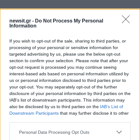
Αν τα χάσατε
newsit.gr -
Do Not Process My Personal
Information
If you wish to opt-out of the sale, sharing to third parties, or
processing of your personal or sensitive information for
targeted advertising by us, please use the below opt-out
section to confirm your selection. Please note that after your
opt-out request is processed you may continue seeing
interest-based ads based on personal information utilized by
us or personal information disclosed to third parties prior to
Συνταγή για φλαν βανίλιας
Τραμπ: «Ο πόλεμος με
your opt-out. You may separately opt-out of the further
με άρωμα πορτοκάλι
Ιράν θα τελειώσει αρκ
disclosure of your personal information by third parties on the
σύντομα – Εμείς ελέγχ
τα Στενά του Ορμού
IAB’s list of downstream participants. This information may
also be disclosed by us to third parties on the
IAB’s List of
Downstream Participants
that may further disclose it to other
Σχόλια
third parties.
Please note that this website/app uses one or more Google
Personal Data Processing Opt Outs
services and may gather and store information including but