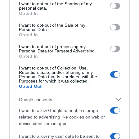
not limited to your visit or usage behaviour. You may click to
I want to opt-out of the Sharing of my
personal data.
grant or deny consent to Google and its third-party tags to
Opted In
Σχολίασε εδώ
use your data for below specified purposes in below Google
consent section.
I want to opt-out of the Sale of my
Personal Data.
Opted In
50 /50
I want to opt-out of processing my
Personal Data for Targeted Advertising.
Opted In
I want to opt-out of Collection, Use,
2000 /2000
Retention, Sale, and/or Sharing of my
Personal Data that Is Unrelated with the
Purposes for which it was collected.
Υποβολή σχολίου
Opted Out
Όροι Χρήσης
. Το site προστατεύεται από reCAPTCHA, ισχύουν
Google consents
Πολιτική Απορρήτου
&
Όροι Χρήσης
της Google.
I want to allow Google to enable storage
Tasteit
related to advertising like cookies on web or
device identifiers in apps.
Share:
I want to allow my user data to be sent to