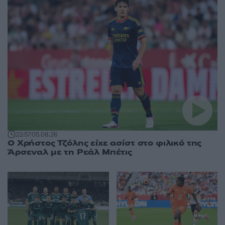
22:57
05.08.26
Ο Χρήστος Τζόλης είχε ασίστ στο φιλικό της
Άρσεναλ με τη Ρεάλ Μπέτις