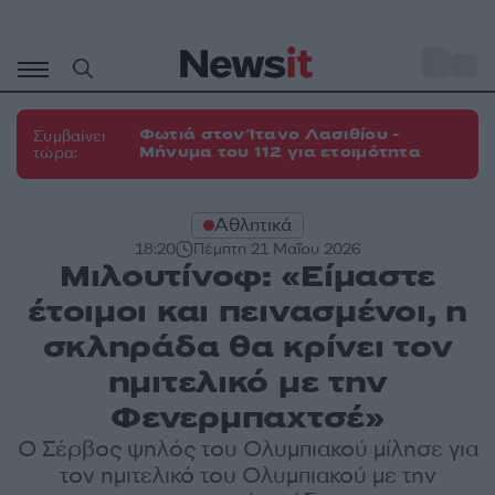
Μετάβαση
σε
o
27
περιεχόμενο
Φωτιά στον Ίτανο Λασιθίου -
Συμβαίνει
Μήνυμα του 112 για ετοιμότητα
τώρα:
Αθλητικά
18:20
Πέμπτη 21 Μαΐου 2026
Μιλουτίνοφ: «Είμαστε
έτοιμοι και πεινασμένοι, η
σκληράδα θα κρίνει τον
ημιτελικό με την
Φενερμπαχτσέ»
Ο Σέρβος ψηλός του Ολυμπιακού μίλησε για
τον ημιτελικό του Ολυμπιακού με την