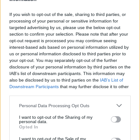
Ακολουθήστε το Νewsit.gr στο
Google News
και
If you wish to opt-out of the sale, sharing to third parties, or
ενημερωθείτε πρώτοι για όλη την ειδησεογραφία και τα
processing of your personal or sensitive information for
τελευταία νέα
της ημέρας
targeted advertising by us, please use the below opt-out
section to confirm your selection. Please note that after your
opt-out request is processed you may continue seeing
interest-based ads based on personal information utilized by
us or personal information disclosed to third parties prior to
your opt-out. You may separately opt-out of the further
Πιο δημοφιλή
disclosure of your personal information by third parties on the
IAB’s list of downstream participants. This information may
1
Τουρισμός για Όλους 2026: Σήμερα ανοίγει
also be disclosed by us to third parties on the
IAB’s List of
η πλατφόρμα – Ποια ΑΦΜ προηγούνται
Downstream Participants
that may further disclose it to other
στις αιτήσεις
third parties.
2
Κυψέλη: Ο περίεργος ηλικιωμένος και το
ταξίδι στην Αράχωβα – Όσα ισχυρίστηκε ο
Please note that this website/app uses one or more Google
Personal Data Processing Opt Outs
26χρονος για τον θάνατο της Βρετανίδας
services and may gather and store information including but
not limited to your visit or usage behaviour. You may click to
I want to opt-out of the Sharing of my
3
Η φωτιά στη Δυτική Αττική, από την
personal data.
κορυφή του Κιθαιρώνα – Το εντυπωσιακό
grant or deny consent to Google and its third-party tags to
Opted In
timelapse βίντεο
use your data for below specified purposes in below Google
consent section.
I want to opt-out of the Sale of my
Νέο κύμα ζέστης από το Σαββατοκύριακο