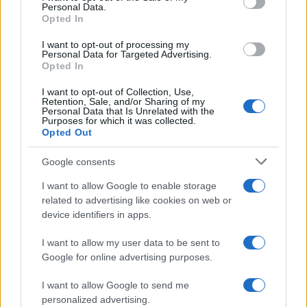
4
Personal Data.
με 40άρια - Πολύ υψηλός κίνδυνος
Opted In
πυρκαγιάς σε Αττική, Εύβοια, Λέσβο και
Χίο σήμερα
I want to opt-out of processing my
5
Personal Data for Targeted Advertising.
Μύκονος: Βίντεο με τους αστυνομικούς να
Opted In
εντοπίζουν την τσάντα Hermès και το
Rolex όπου άρπαξε Έλληνας οδηγός από
Ουκρανό τουρίστα
I want to opt-out of Collection, Use,
Retention, Sale, and/or Sharing of my
Personal Data that Is Unrelated with the
Purposes for which it was collected.
Opted Out
Πιο σχολιασμένα
Google consents
Μητσοτάκης στην υπογραφή συμφωνίας
180
για την ηλεκτρική διασύνδεση Ελλάδας –
I want to allow Google to enable storage
Κύπρου: «Ισχυρή ψήφος εμπιστοσύνης» η
related to advertising like cookies on web or
είσοδος της Meridiam στην GSI
device identifiers in apps.
Το τελευταίο αντίο στον Γιάννη
134
Βαρβιτσιώτη: «Ήταν φτιαγμένος από
I want to allow my user data to be sent to
εκείνο το σπάνιο μέταλλο μιας άλλης
Google for online advertising purposes.
εποχής», είπε ο Κυριάκος Μητσοτάκης
στον επικήδειο
I want to allow Google to send me
Νέες απώλειες για την Καρυστιανού:
130
personalized advertising.