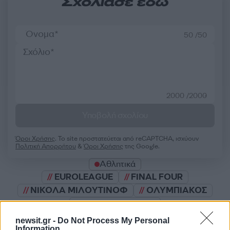
Σχολίασε εδώ
50 /50
2000 /2000
Υποβολή σχολίου
Όροι Χρήσης
. Το site προστατεύεται από reCAPTCHA, ισχύουν
Πολιτική Απορρήτου
&
Όροι Χρήσης
της Google.
Αθλητικά
EUROLEAGUE
FINAL FOUR
ΝΙΚΟΛΑ ΜΙΛΟΥΤΙΝΟΦ
ΟΛΥΜΠΙΑΚΟΣ
ΦΕΝΕΡΜΠΑΧΤΣΕ
newsit.gr -
Do Not Process My Personal
Share:
Information