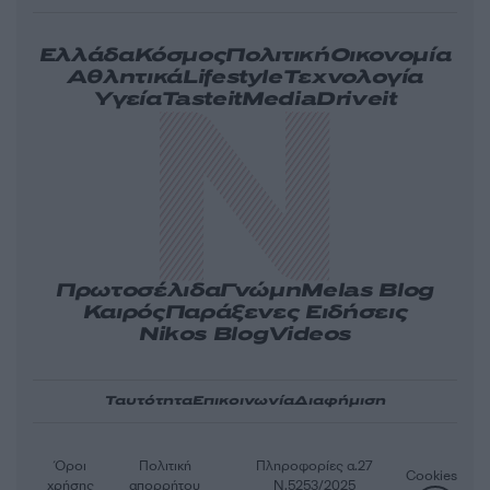
Ελλάδα
Κόσμος
Πολιτική
Οικονομία
Αθλητικά
Lifestyle
Τεχνολογία
Υγεία
Tasteit
Media
Driveit
Πρωτοσέλιδα
Γνώμη
Melas Blog
Καιρός
Παράξενες Ειδήσεις
Nikos Blog
Videos
Ταυτότητα
Επικοινωνία
Διαφήμιση
Όροι
Πολιτική
Πληροφορίες α.27
Cookies
χρήσης
απορρήτου
Ν.5253/2025