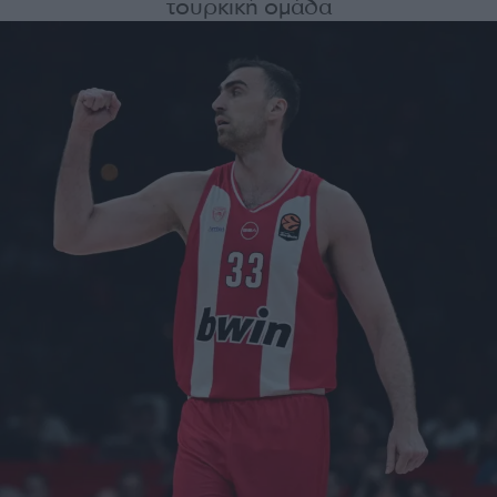
τουρκική ομάδα