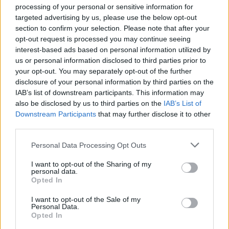
τελευταία νέα
της ημέρας
processing of your personal or sensitive information for
targeted advertising by us, please use the below opt-out
section to confirm your selection. Please note that after your
opt-out request is processed you may continue seeing
interest-based ads based on personal information utilized by
us or personal information disclosed to third parties prior to
Πιο δημοφιλή
your opt-out. You may separately opt-out of the further
disclosure of your personal information by third parties on the
1
Κωνσταντίνος Αργυρός και Αλεξάνδρα
IAB’s list of downstream participants. This information may
Νίκα κάνουν διακοπές με πολυτελές γιοτ
also be disclosed by us to third parties on the
IAB’s List of
με τα δύο παιδιά τους
Downstream Participants
that may further disclose it to other
2
third parties.
Η Άννα Βίσση ξετρελάθηκε με μπάντα που
έπαιζε Τσιτσάνη στο Φισκάρδο και τους
πρότεινε συνεργασία
Please note that this website/app uses one or more Google
Personal Data Processing Opt Outs
services and may gather and store information including but
3
Θρήνος για τον Λιονέλ Μέσι – Πέθανε ο
not limited to your visit or usage behaviour. You may click to
I want to opt-out of the Sharing of my
πατέρας του, Χόρχε
personal data.
grant or deny consent to Google and its third-party tags to
Opted In
4
Ελίζαμπεθ Ελέτσι και Νεκτάριος Λεμονίδης
use your data for below specified purposes in below Google
πήγαν στον Άγιο Νεκτάριο Βούλας για να
consent section.
I want to opt-out of the Sale of my
πάρουν την ευχή για τον γιο τους
Personal Data.
Opted In
5
Ηφαίστειο Σαντορίνης: Ένας 15χρονος που