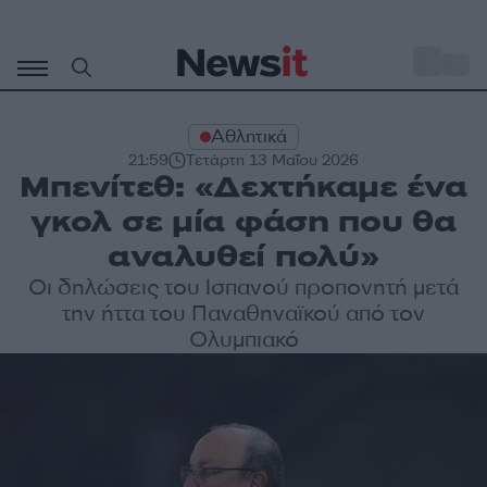
Μετάβαση
σε
o
32
περιεχόμενο
Αθλητικά
21:59
Τετάρτη 13 Μαΐου 2026
Μπενίτεθ: «Δεχτήκαμε ένα
γκολ σε μία φάση που θα
αναλυθεί πολύ»
Οι δηλώσεις του Ισπανού προπονητή μετά
την ήττα του Παναθηναϊκού από τον
Ολυμπιακό