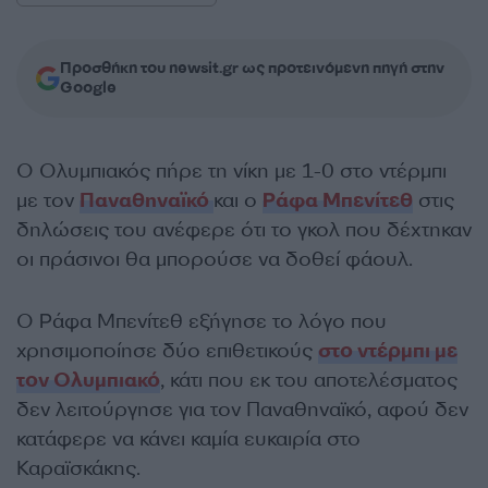
Προσθήκη του newsit.gr ως προτεινόμενη πηγή στην
Google
Ο Ολυμπιακός πήρε τη νίκη με 1-0 στο ντέρμπι
με τον
Παναθηναϊκό
και ο
Ράφα Μπενίτεθ
στις
δηλώσεις του ανέφερε ότι το γκολ που δέχτηκαν
οι πράσινοι θα μπορούσε να δοθεί φάουλ.
Ο Ράφα Μπενίτεθ εξήγησε το λόγο που
χρησιμοποίησε δύο επιθετικούς
στο ντέρμπι με
τον Ολυμπιακό
, κάτι που εκ του αποτελέσματος
δεν λειτούργησε για τον Παναθηναϊκό, αφού δεν
κατάφερε να κάνει καμία ευκαιρία στο
Καραϊσκάκης.