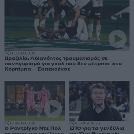
11:00
09.08.26
Βραζιλία: Αδιανόητος τραυματισμός σε
πανηγυρισμό για γκολ που δεν μέτρησε στο
Κοριτίμπα – Σαπεκοένσε
10:42
09.08.26
10:32
09.08.26
Ο Ροντρίγκο Ντε Πολ
ΕΠΟ για τα γενέθλια
σκόραρε για την Ίντερ
του Ότο Ρεχάγκελ: