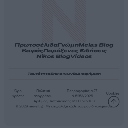
Πρωτοσέλιδα
Γνώμη
Melas Blog
Καιρός
Παράξενες Ειδήσεις
Nikos Blog
Videos
Ταυτότητα
Επικοινωνία
Διαφήμιση
Όροι
Πολιτική
Πληροφορίες α.27
Cookies
χρήσης
απορρήτου
Ν.5253/2025
Αριθμός Πιστοποίησης Μ.Η.Τ.232163
© 2026 newsit.gr. Με επιφύλαξη κάθε νομίμου δικαιώματος.