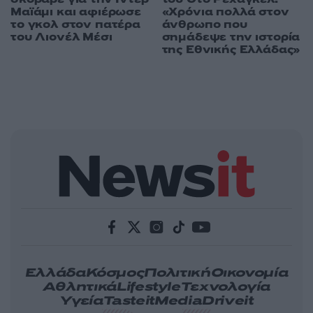
Μαϊάμι και αφιέρωσε
«Χρόνια πολλά στον
το γκολ στον πατέρα
άνθρωπο που
του Λιονέλ Μέσι
σημάδεψε την ιστορία
της Εθνικής Ελλάδας»
Ελλάδα
Κόσμος
Πολιτική
Οικονομία
Αθλητικά
Lifestyle
Τεχνολογία
Υγεία
Tasteit
Media
Driveit