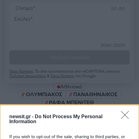
50 /50
2000 /2000
Υποβολή σχολίου
Όροι Χρήσης
. Το site προστατεύεται από reCAPTCHA, ισχύουν
Πολιτική Απορρήτου
&
Όροι Χρήσης
της Google.
Αθλητικά
ΟΛΥΜΠΙΑΚΟΣ
ΠΑΝΑΘΗΝΑΙΚΟΣ
ΡΑΦΑ ΜΠΕΝΙΤΕΘ
Share:
newsit.gr -
Do Not Process My Personal
Information
Ακολουθήστε το Νewsit.gr στο
Google News
και
ενημερωθείτε πρώτοι για όλη την ειδησεογραφία και τα
If you wish to opt-out of the sale, sharing to third parties, or