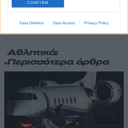
σκηνή
CONFIRM
Σούπερ μάρκετ: Νέες μειώσεις τιμών –
73
916 προϊόντα στην εθνική πρωτοβουλία,
ανάμεσά τους 130 σχολικά
Data Deletion
Data Access
Privacy Policy
Αθλητικά:
Περισσότερα άρθρα