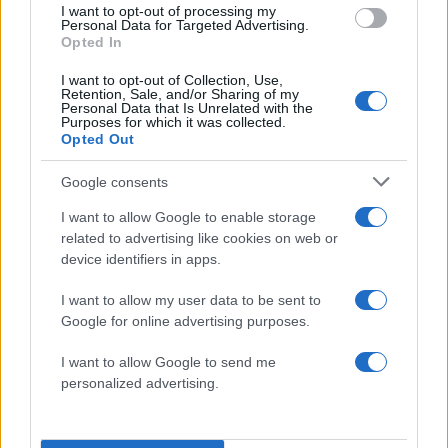
δεν πρόλαβε να ξεφύγει από το τσουνάμι
I want to opt-out of processing my
μπορεί να αλλάξει τη χρονολογία της
Personal Data for Targeted Advertising.
προϊστορικής έκρηξης
Opted In
I want to opt-out of Collection, Use,
Retention, Sale, and/or Sharing of my
Πιο σχολιασμένα
Personal Data that Is Unrelated with the
Purposes for which it was collected.
Opted Out
Βγήκαν ξανά τα μαχαίρια στην Ελπίδα
96
για τη Δημοκρατία: «Καρυστιανού,
Γρατσία και Γαλανός μετέτρεψαν το
Google consents
κίνημα σε φοβικό αρχηγικό κόμμα»
I want to allow Google to enable storage
Απίστευτο κι όμως αληθινό -
86
related to advertising like cookies on web or
Aναστέλλονται τα τακτικά ραντεβού του
device identifiers in apps.
αγγειοχειρουργού του νοσοκομείου
Χανίων επειδή κλάπηκε το μηχανάκι του
γιατρού
I want to allow my user data to be sent to
Google for online advertising purposes.
Στην Κρήτη ο Κυριάκος Μητσοτάκης,
85
συνεχίζει τις ολιγοήμερες διακοπές του –
I want to allow Google to send me
Πού βρέθηκε το Σάββατο
personalized advertising.
ΕΛΑΣ: Ο Αλέξης Δέδες ο πρώτος
73
υποψήφιος βουλευτής του κόμματος –
Από τα διοικητικά της ΑΕΚ στην πολιτική