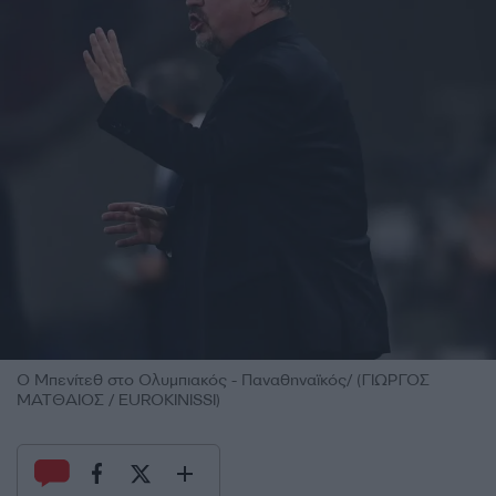
Ο Μπενίτεθ στο Ολυμπιακός - Παναθηναϊκός/ (ΓΙΩΡΓΟΣ
ΜΑΤΘΑΙΟΣ / EUROKINISSI)