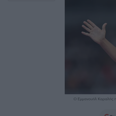
Ο Εμμανουήλ Καραλής πα