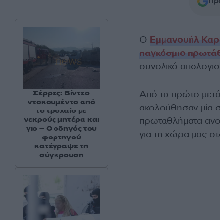
Προ
Ο
Εμμανουήλ Καρ
παγκόσμιο πρωτάθ
συνολικό απολογισμ
Από το πρώτο μετά
Σέρρες: Βίντεο
ντοκουμέντο από
ακολούθησαν μία σ
το τροχαίο με
πρωταθλήματα ανοι
νεκρούς μητέρα και
γιο – Ο οδηγός του
για τη χώρα μας στ
φορτηγού
κατέγραψε τη
σύγκρουση