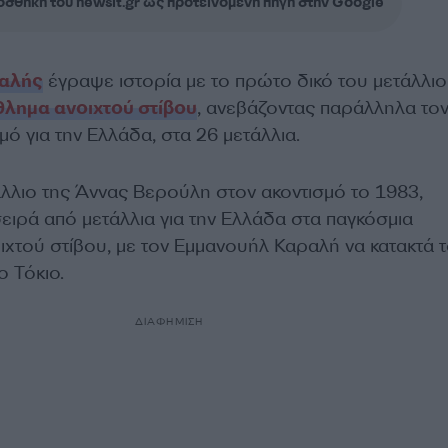
σθήκη του newsit.gr ως προτεινόμενη πηγή στην Google
αλής
έγραψε ιστορία με το πρώτο δικό του μετάλλιο
λημα ανοιχτού στίβου
, ανεβάζοντας παράλληλα το
ό για την Ελλάδα, στα 26 μετάλλια.
λλιο της Άννας Βερούλη στον ακοντισμό το 1983,
ειρά από μετάλλια για την Ελλάδα στα παγκόσμια
χτού στίβου, με τον Εμμανουήλ Καραλή να κατακτά 
ο Τόκιο.
ΔΙΑΦΗΜΙΣΗ