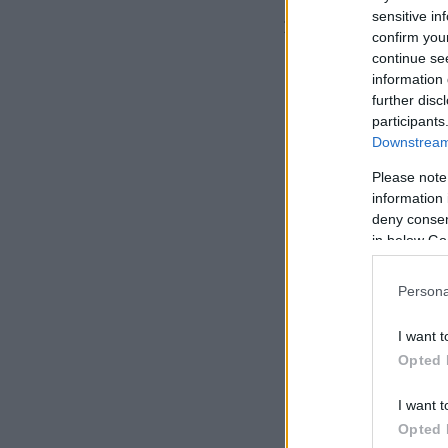
sensitive in
Άννα Βερούλη, Ακο
confirm you
continue se
information 
further disc
participants
Downstream 
Please note
information 
deny consent
in below Go
Persona
I want t
Opted 
I want t
Opted 