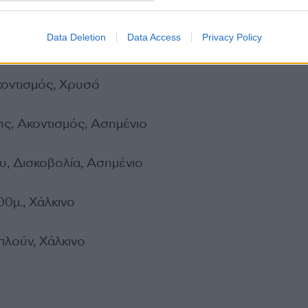
Data Deletion
Data Access
Privacy Policy
ριπλούν, Χρυσό
κοντισμός, Χρυσό
ς, Ακοντισμός, Ασημένιο
, Δισκοβολία, Ασημένιο
0μ., Χάλκινο
πλούν, Χάλκινο