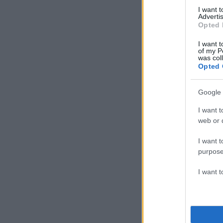
I want 
Advertis
Opted 
I want t
of my P
was col
Opted 
Google 
I want t
web or d
1997
I want t
purpose
Νίκη Ξάνθου, Μήκο
I want 
Κώστας Γκατσιούδη