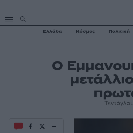
Μετάβαση
σε
περιεχόμενο
Ελλάδα
Κόσμος
Πολιτική
Ο Εμμανου
μετάλλιο
πρωτ
Τεντόγλου