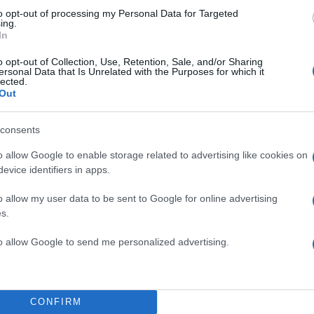
to opt-out of processing my Personal Data for Targeted
ing.
In
o opt-out of Collection, Use, Retention, Sale, and/or Sharing
ersonal Data that Is Unrelated with the Purposes for which it
lected.
Out
consents
o allow Google to enable storage related to advertising like cookies on
evice identifiers in apps.
o allow my user data to be sent to Google for online advertising
s.
ς, Ασημένιο,
to allow Google to send me personalized advertising.
ς, Ακοντισμός, Χάλκινο
CONFIRM