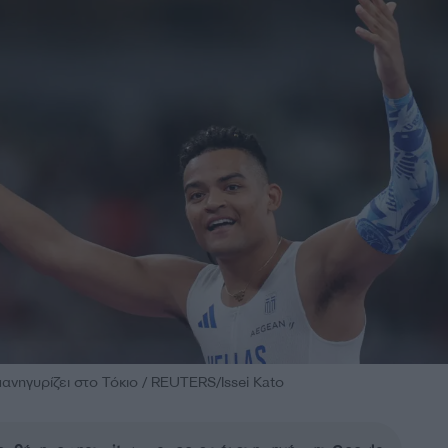
νηγυρίζει στο Τόκιο / REUTERS/Issei Kato