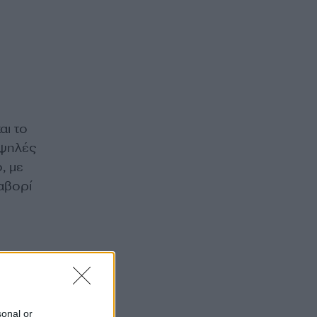
αι το
Υψηλές
, με
φαβορί
sonal or