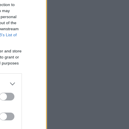
ection to
ou may
 personal
out of the
 downstream
B’s List of
er and store
to grant or
ed purposes