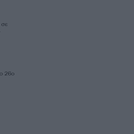
 σε
ν
το 26ο