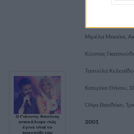
1999
Βούλα Τσιαμήτα, Τ
Μιρέλα Μανιάνι, Α
Κώστας Γκατσιούδη
Τασούλα Κελεσίδου
Κατερίνα Θάνου, 10
Όλγα Βασδέκη, Τρι
Ο Γιάννης Φακίνος
2001
αποκάλυψε πώς
έγινε viral το
τραγούδι του