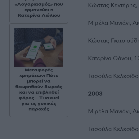
«Λογαριασμός» που
Κώστας Κεντέρης,
ερμηνεύει η
Κατερίνα Λιόλιου
Μιρέλα Μανιάνι, Α
Κώστας Γκατσιούδη
Κατερίνα Θάνου, 1
Μεταφορές
Τασούλα Κελεσίδου
χρημάτων: Πότε
μπορεί να
θεωρηθούν δωρεές
και να επιβληθεί
2003
φόρος – Τι ισχυεί
για τις γονικές
παροχές
Μιρέλα Μανιάνι, Α
Τασούλα Κελεσίδου