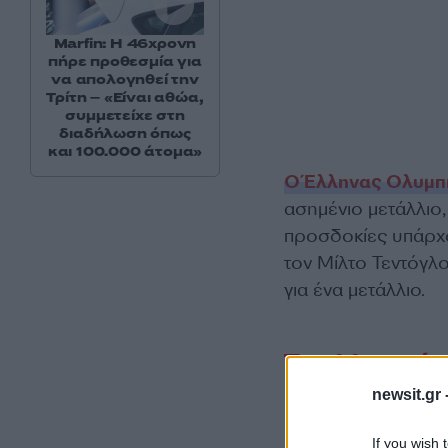
Marfin: Η 46χρονη
πήρε προθεσμία για
να απολογηθεί την
Τρίτη – «Είναι αθώα,
συμμετείχε στη
διαδήλωση όπως
και 100.000 άτομα»
Ο Έλληνας Ολυμπι
ασημένιο μετάλλιο,
προσδοκίες υπάρχο
τον Μίλτο Τεντόγλο
για ένα μετάλλιο.
Τα ελληνικά 
newsit.gr 
1983
If you wish 