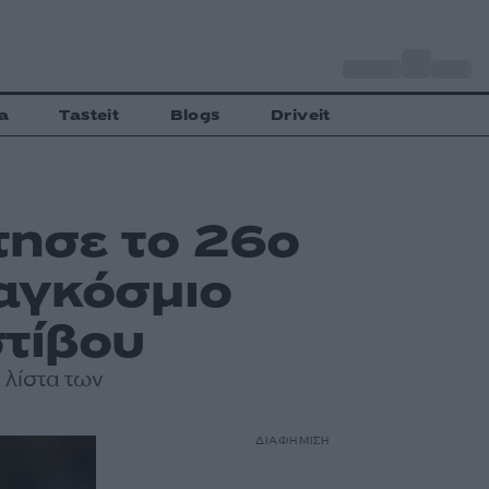
o
Αθήνα
33
C
a
Tasteit
Blogs
Driveit
ησε το 26ο
παγκόσμιο
τίβου
 λίστα των
ΔΙΑΦΗΜΙΣΗ