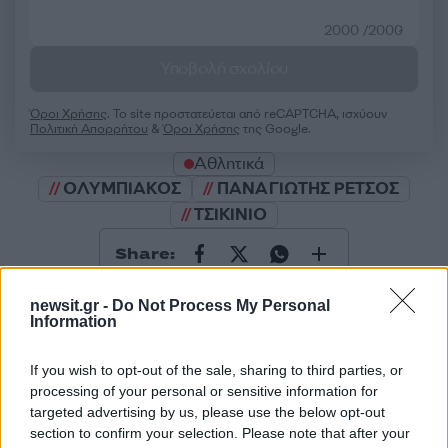
2000 /2000
Υποβολή σχολίου
Όροι Χρήσης
. Το site προστατεύεται από reCAPTCHA, ισχύουν
Πολιτική Απορρήτου
&
Όροι Χρήσης
της Google.
Αθλητικά
ΟΛΥΜΠΙΑΚΟΣ
ΠΑΝΑΓΙΩΤΗΣ ΡΕΤΣΟΣ
ΤΣΙΚΙΝΙΟ
Share:
Ακολουθήστε το Νewsit.gr στο
Google News
και
newsit.gr -
Do Not Process My Personal
ενημερωθείτε πρώτοι για όλη την ειδησεογραφία και τα
Information
τελευταία νέα
της ημέρας
If you wish to opt-out of the sale, sharing to third parties, or
processing of your personal or sensitive information for
targeted advertising by us, please use the below opt-out
section to confirm your selection. Please note that after your