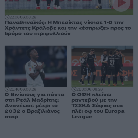
22:06
06.08.26
Παναθηναϊκός: Η Μπεσίκτας νίκησε 1-0 την
Χράντετς Κράλοβε και την «έσπρωξε» προς το
δρόμο του «τριφυλλιού»
21:46
06.08.26
21:30
06.08.26
Ο Βινίσιους για πάντα
Ο ΟΦΗ κλείνει
στη Ρεάλ Μαδρίτης:
ραντεβού με την
Ανανέωσε μέχρι το
ΤΣΣΚΑ Σόφιας στα
2032 ο Βραζιλιάνος
πλέι οφ του Europa
σταρ
League