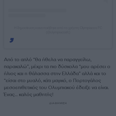
Η δημοσίευση κοινοποιήθηκε από το χρήστη Olympiacos FC
(@olympiacosfc)
Από το απλό “θα ήθελα να παραγγείλω,
παρακαλώ”, μέχρι τα πιο δύσκολα “μου αρέσει ο
ήλιος και η θάλασσα στην Ελλάδα” αλλά και το
“είσαι στο μυαλό, κάτι μαγικό, ο Πορτογάλος
μεσοεπιθετικός του Ολυμπιακού έδειξε να είναι.
Ένας… καλός μαθητής!
ΔΙΑΦΗΜΙΣΗ