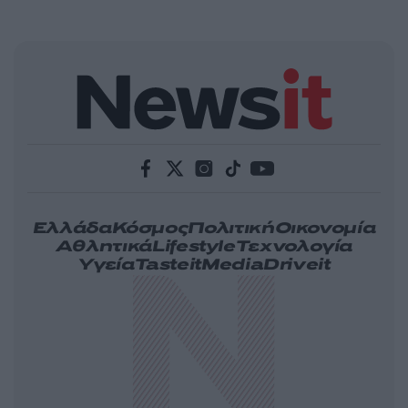
Ελλάδα
Κόσμος
Πολιτική
Οικονομία
Αθλητικά
Lifestyle
Τεχνολογία
Υγεία
Tasteit
Media
Driveit