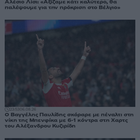
Αλέσιο Λίσι: «Αξίζαμε κάτι καλύτερο, θα
παλέψουμε για την πρόκριση στο Βέλγιο»
23:53
06.08.26
Ο Βαγγέλης Παυλίδης σκόραρε με πέναλτι στη
νίκη της Μπενφίκα με 6-1 κόντρα στη Χαρτς
του Αλέξανδρου Κυζιρίδη