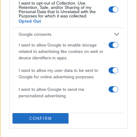
I want to opt-out of Collection, Use,
Πιο σχολιασμένα
Retention, Sale, and/or Sharing of my
Personal Data that Is Unrelated with the
Purposes for which it was collected.
Μητσοτάκης στην υπογραφή συμφωνίας
198
Opted Out
για την ηλεκτρική διασύνδεση Ελλάδας –
Κύπρου: «Ισχυρή ψήφος εμπιστοσύνης» η
Google consents
είσοδος της Meridiam στην GSI
Canadair 515: Οι πρώτες εικόνες από την
I want to allow Google to enable storage
127
κατασκευή του αεροσκάφους που θα
related to advertising like cookies on web or
επιχειρεί και τη νύχτα στα μέτωπα της
device identifiers in apps.
φωτιάς
Αυγερινός, Μουτσάτσου και ακόμη 20
I want to allow my user data to be sent to
85
πρώην στελέχη κατά Καρυστιανού: «Δεν
Google for online advertising purposes.
αποχωρήσαμε για καρέκλες», αιχμές για
«συγκεντρωτικό μοντέλο»
I want to allow Google to send me
personalized advertising.
Κρανίου τόπος το Πόρτο Γερμενό μετά το
51
καταστροφικό πέρασμα της φωτιάς –
Ξεκίνησε η αυτοψία στα καμένα σπίτια
Οδηγός στη Μύκονο άρπαξε τσάντα
47
CONFIRM
Hermès και Rolex αξίας 75.000 ευρώ από
Ουκρανό τουρίστα