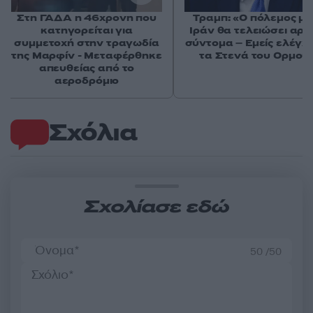
Στη ΓΑΔΑ η 46χρονη που
Τραμπ: «Ο πόλεμος με
κατηγορείται για
Ιράν θα τελειώσει αρκ
συμμετοχή στην τραγωδία
σύντομα – Εμείς ελέγχ
της Μαρφίν - Μεταφέρθηκε
τα Στενά του Ορμού
απευθείας από το
αεροδρόμιο
Σχόλια
Σχολίασε εδώ
50 /50