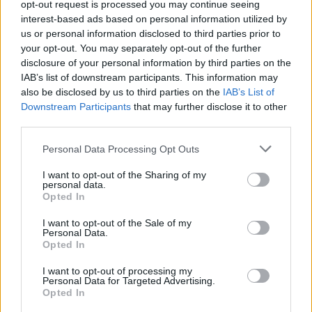
opt-out request is processed you may continue seeing
Πιο δημοφιλή
interest-based ads based on personal information utilized by
us or personal information disclosed to third parties prior to
1
Έφυγαν οι συνεργάτες, μένει η Μαρία
your opt-out. You may separately opt-out of the further
Καρυστιανού - Η επόμενη μέρα για την
disclosure of your personal information by third parties on the
«Ελπίδα για τη Δημοκρατία»
IAB’s list of downstream participants. This information may
2
Συγκίνηση στο τελευταίο αντίο στον Λάκη
also be disclosed by us to third parties on the
IAB’s List of
Χαλκιά: Με την «Φάμπρικα», λαούτο και
Downstream Participants
that may further disclose it to other
κλαρίνα αποχαιρέτησαν την εμβληματική
third parties.
φωνή της μεταπολίτευσης
Please note that this website/app uses one or more Google
3
Ποιος είναι ο ελληνοκύπριος Sir Ντέμης
Personal Data Processing Opt Outs
Χασάμπης: Από το σκάκι, στο Νόμπελ
services and may gather and store information including but
Χημείας και στο «τιμόνι» της AI της Google
not limited to your visit or usage behaviour. You may click to
I want to opt-out of the Sharing of my
personal data.
grant or deny consent to Google and its third-party tags to
4
Ο Κώστας Σαμαράς δημοσίευσε μία παιδική
Opted In
use your data for below specified purposes in below Google
φωτογραφία για την επέτειο θανάτου της
αδελφής του, Λένας
consent section.
I want to opt-out of the Sale of my
Personal Data.
5
Το πολωμένο μελτέμι που τροφοδότησε τις
Opted In
φωτιές σε Αττική και Βοιωτία: «Από τα
ισχυρότερα επεισόδια των τελευταίων 50
I want to opt-out of processing my
χρόνων»
Personal Data for Targeted Advertising.
Opted In