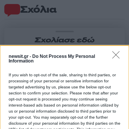
Σχόλια
Σχολίασε εδώ
newsit.gr -
Do Not Process My Personal
50 /50
Information
If you wish to opt-out of the sale, sharing to third parties, or
processing of your personal or sensitive information for
targeted advertising by us, please use the below opt-out
2000 /2000
section to confirm your selection. Please note that after your
opt-out request is processed you may continue seeing
Υποβολή σχολίου
interest-based ads based on personal information utilized by
us or personal information disclosed to third parties prior to
Όροι Χρήσης
. Το site προστατεύεται από reCAPTCHA, ισχύουν
your opt-out. You may separately opt-out of the further
Πολιτική Απορρήτου
&
Όροι Χρήσης
της Google.
disclosure of your personal information by third parties on the