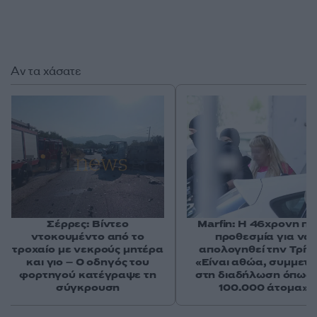
Αν τα χάσατε
Σέρρες: Βίντεο
Marfin: Η 46χρονη πή
ντοκουμέντο από το
προθεσμία για να
τροχαίο με νεκρούς μητέρα
απολογηθεί την Τρίτη
και γιο – Ο οδηγός του
«Είναι αθώα, συμμετε
φορτηγού κατέγραψε τη
στη διαδήλωση όπως 
σύγκρουση
100.000 άτομα»