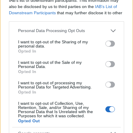
IAB’s list of downstream participants. This information may
Αθλητικά
also be disclosed by us to third parties on the
IAB’s List of
ΜΠΑΡΤΣΕΛΟΝΑ
ΡΕΑΛ ΜΑΔΡΙΤΗΣ
Downstream Participants
that may further disclose it to other
third parties.
Share:
Please note that this website/app uses one or more Google
Personal Data Processing Opt Outs
services and may gather and store information including but
Ακολουθήστε το Νewsit.gr στο
Google News
και
ενημερωθείτε πρώτοι για όλη την ειδησεογραφία και τα
not limited to your visit or usage behaviour. You may click to
I want to opt-out of the Sharing of my
personal data.
τελευταία νέα
της ημέρας
grant or deny consent to Google and its third-party tags to
Opted In
use your data for below specified purposes in below Google
consent section.
I want to opt-out of the Sale of my
Personal Data.
Opted In
I want to opt-out of processing my
Πιο δημοφιλή
Personal Data for Targeted Advertising.
Opted In
1
Ο Κώστας Σαμαράς δημοσίευσε μία παιδική
φωτογραφία για την επέτειο θανάτου της
I want to opt-out of Collection, Use,
αδελφής του, Λένας
Retention, Sale, and/or Sharing of my
Personal Data that Is Unrelated with the
Purposes for which it was collected.
2
Δολοφονία Βρετανίδας στην Κυψέλη: Οι
Opted Out
δύο καταθέσεις «κλειδί» της συζύγου του
26χρονου Αφγανού – Το στίγμα του
κινητού, η θεία από την Ινδία και τα