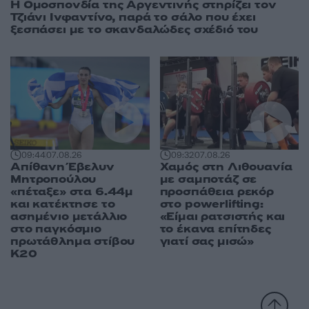
Η Ομοσπονδία της Αργεντινής στηρίζει τον
Τζιάνι Ινφαντίνο, παρά το σάλο που έχει
ξεσπάσει με το σκανδαλώδες σχέδιό του
09:44
07.08.26
09:32
07.08.26
Απίθανη Έβελυν
Χαμός στη Λιθουανία
Μητροπούλου
με σαμποτάζ σε
«πέταξε» στα 6.44μ
προσπάθεια ρεκόρ
και κατέκτησε το
στο powerlifting:
ασημένιο μετάλλιο
«Είμαι ρατσιστής και
στο παγκόσμιο
το έκανα επίτηδες
πρωτάθλημα στίβου
γιατί σας μισώ»
Κ20