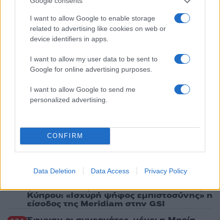
Google consents
απειλητικά μηνύματα
I want to allow Google to enable storage
3
Η Ελένη Φωτοπούλου ευχήθηκε για τη
related to advertising like cookies on web or
γιορτή του Άκη Παυλόπουλου: «Δεκαπέντε
device identifiers in apps.
χρόνια μου διδάσκει υπομονή και αγάπη»
4
«Αφιέρωσε τη ζωή της στο να βοηθά
I want to allow my user data to be sent to
ανθρώπους που είχαν ανάγκη» - Η πρώτη
Google for online advertising purposes.
δήλωση της οικογένειας της 38χρονης
Λίζα που βρέθηκε νεκρή στην Κυψέλη
I want to allow Google to send me
5
Αριστοτέλης Δαμίγος: Στο Αποτεφρωτήριο
personalized advertising.
Ριτσώνας το «ύστατο χαίρε» στον Έλληνα
σύνδεσμο του ελικοπτέρου που έπεσε στην
Ψάθα
CONFIRM
Πιο σχολιασμένα
Data Deletion
Data Access
Privacy Policy
Μητσοτάκης στην υπογραφή συμφωνίας
198
για την ηλεκτρική διασύνδεση Ελλάδας –
Κύπρου: «Ισχυρή ψήφος εμπιστοσύνης» η
είσοδος της Meridiam στην GSI
Έφυγαν οι συνεργάτες, μένει η Μαρία