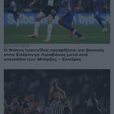
11:10
07.08.26
Ο Φώτης Ιωαννίδης προορίζεται για βασικός
στην Σπόρτινγκ Λισαβόνας μετά από
επεισόδιο των Μπόρζες – Σουάρες