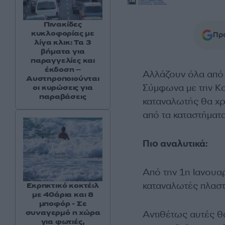
Πινακίδες
κυκλοφορίας με
Προ
λίγα κλικ: Τα 3
βήματα για
παραγγελίες και
έκδοση –
Αλλάζουν όλα από τ
Αυστηροποιούνται
Σύμφωνα με την Κο
οι κυρώσεις για
παραβάσεις
καταναλωτής θα χρ
από τα καταστήματα
Πιο αναλυτικά:
Από την 1η Ιανουα
καταναλωτές πλαστ
Εκρηκτικό κοκτέιλ
με 40άρια και 8
μποφόρ - Σε
συναγερμό η χώρα
Αντιθέτως αυτές θ
για φωτιές,