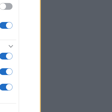
ε
νικού
ιάθεση
ητικό