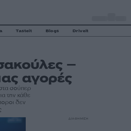
o
Αθήνα
30
C
a
Tasteit
Blogs
Driveit
 σακούλες –
μας αγορές
 στα σούπερ
ια την κάθε
ποροι δεν
ς
ΔΙΑΦΗΜΙΣΗ