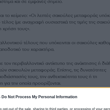
στημα και σε εμφανές σημείο.
αι το κείμενο: «Οι λεπτές σακούλες μεταφοράς υπόκε
 τέλος (με αναγραφή ουσιαστικά της τιμής της σακού
η χρήση τους».
λλοντικού τέλους που υπόκεινται οι σακούλες καθορ
ταποδοτικό του χαρακτήρα.
ε τον περιβαλλοντικό αντίκτυπο της ανάκτησης ή δι
κών σακουλών μεταφοράς. Επίσης, τις δυνατότητες
οδιάσπασής τους, την ανθεκτικότητα τους ή τη
 για την οποία προορίζονται.
-
Do Not Process My Personal Information
η κάθε πλαστική σακούλα
to opt-out of the sale, sharing to third parties, or processing of your per