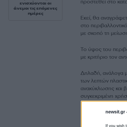
προστεθεί στο κατά
ενισχύονται οι
άνεμοι τις επόμενες
ημέρες
Εκεί, θα αναγράφετ
στο περιβαλλοντικό
με σκοπό τη μείωσ
Το ύψος του περιβα
με κριτήριο τον αν
Δηλαδή, ανάλογα μ
των λεπτών πλαστι
ανακύκλωσης και βι
συγκεκριμένη χρήση
newsit.gr 
Πόσο θα κοστίζει 
If you wish 