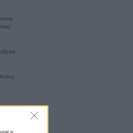
ινται
λας)
ίζεται
άθεσης
sonal or