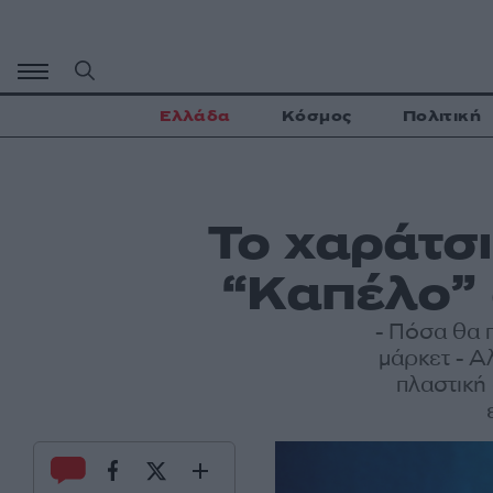
Μετάβαση
σε
περιεχόμενο
Ελλάδα
Κόσμος
Πολιτική
Το χαράτσι
“Καπέλο” 
- Πόσα θα 
μάρκετ - Α
πλαστική