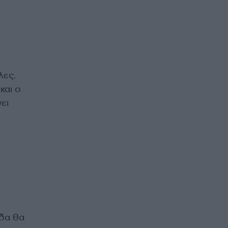
λες.
και ο
ει
ίδα θα