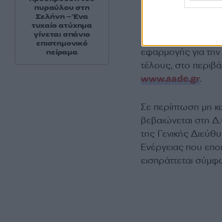
πυραύλου στη
Σελήνη – Ένα
Η αρμόδια υπηρεσ
τυχαίο ατύχημα
γίνεται σπάνιο
με τον ΕΟΑΝ θα πρ
επιστημονικό
εφαρμογής για τη
πείραμα
τέλους, στο περιβ
www.aade.gr
.
Σε περίπτωση μη κ
βεβαιώνεται στη Δ
της Γενικής Διεύθ
Ενέργειας που επο
εισπράττεται σύμφω