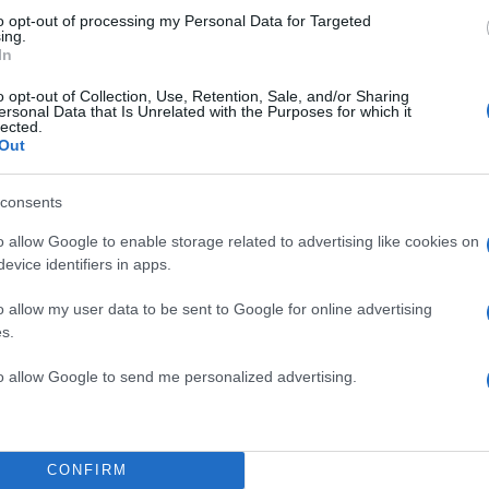
to opt-out of processing my Personal Data for Targeted
ing.
 ανωτέρω ποσά του τέλους πρέπει να αναγράφονται μ
In
α παραστατικά πώλησης προ ΦΠΑ.
o opt-out of Collection, Use, Retention, Sale, and/or Sharing
ersonal Data that Is Unrelated with the Purposes for which it
lected.
 τέλη αποτελούν έσοδο του Δημοσίου, το οποίο
Out
ην ΑΑΔΕ και στη συνέχεια αποδίδεται υπέρ του Ελλη
κλωσης (ΕΟΑΝ).
consents
o allow Google to enable storage related to advertising like cookies on
ης επιχείρησης περιλαμβάνεται και η υποχρεωτική δ
evice identifiers in apps.
 σακουλών με την προβλεπόμενη σήμανση.
o allow my user data to be sent to Google for online advertising
s.
 εμπόρους
to allow Google to send me personalized advertising.
 παραβαίνει τις υποχρεώσεις του, προβλέπεται διοικ
μέχρι 5.000 ευρώ, ανάλογα με την βαρύτητα της
CONFIRM