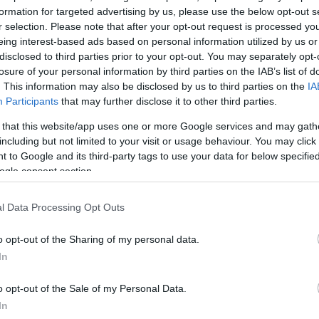
υαρίου 2018 το περιβαλλοντικό τέλος για τις λεπτές
formation for targeted advertising by us, please use the below opt-out s
ς μεταφοράς προσδιορίζεται
στην τιμή των 3 λεπτών
r selection. Please note that after your opt-out request is processed y
eing interest-based ads based on personal information utilized by us or
disclosed to third parties prior to your opt-out. You may separately opt-
υαρίου 2019 το περιβαλλοντικό τέλος για τις λεπτές
losure of your personal information by third parties on the IAB’s list of
ς μεταφοράς προσδιορίζεται
στην τιμή των 7 λεπτών
. This information may also be disclosed by us to third parties on the
IA
Participants
that may further disclose it to other third parties.
 that this website/app uses one or more Google services and may gath
ν οι έμποροι
including but not limited to your visit or usage behaviour. You may click 
 to Google and its third-party tags to use your data for below specifi
ogle consent section.
ποίος διαθέτει στον καταναλωτή λεπτές πλαστικές
ς, υποχρεούται ανά τρίμηνο, την τελευταία ημέρα τ
l Data Processing Opt Outs
 για πρώτη φορά στις 30 Απριλίου 2018, να υποβάλλ
Αρχή Δημοσίων Εσόδων (ΑΑΔΕ) δήλωση απόδοσης 
o opt-out of the Sharing of my personal data.
έλους.
In
o opt-out of the Sale of my Personal Data.
ται στα παραστατικά πώλησης εμπορευμάτων ή προ
In
τα λογιστικά αρχεία που τηρεί η επιχείρηση.