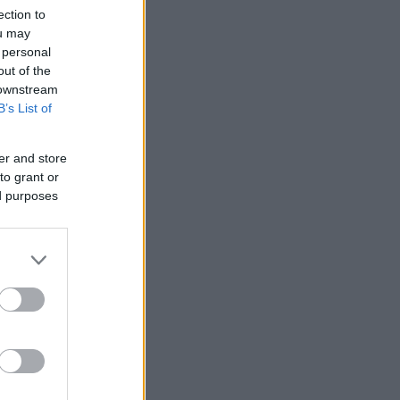
ection to
ou may
ος
 personal
αι
out of the
 downstream
B’s List of
er and store
to grant or
ed purposes
»
ν
ζ.