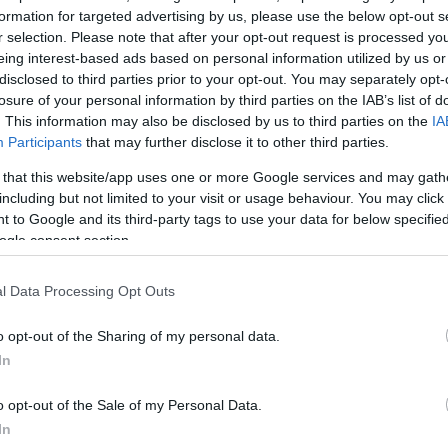
 να παραταθεί η κατάπαυση του πυρός και οι
formation for targeted advertising by us, please use the below opt-out s
r selection. Please note that after your opt-out request is processed y
να συνεχιστούν», έγραψε επίσης ο υπουργός ο οποί
eing interest-based ads based on personal information utilized by us or
βήσει σε άλλες συνομιλίες ανάμεσα στην Τεχεράνη κ
disclosed to third parties prior to your opt-out. You may separately opt-
κτον προτού ξεσπάσει ο πόλεμος.
losure of your personal information by third parties on the IAB’s list of
. This information may also be disclosed by us to third parties on the
IA
Participants
that may further disclose it to other third parties.
6
 that this website/app uses one or more Google services and may gath
including but not limited to your visit or usage behaviour. You may click 
: «Θα μπορούσα να
 to Google and its third-party tags to use your data for below specifi
τρέψω το Ιράν σε μία ημέρα
ogle consent section.
μενος τον αποκλεισμό των Στενών του Ορμούζ που
νωρίτερα, ο Ντόναλντ Τραμπ δήλωσε ότι το Ιράν δε
l Data Processing Opt Outs
λέγξει ποια πλοία διέρχονται από τα Στενά του Ορμού
o opt-out of the Sharing of my personal data.
έχουν ασφαλή διέλευση ή κανένας» είπε
In
ικά στο Fox News και πρόσθεσε: «Δεν πρόκειται να
 Ιράν να βγάζει χρήματα πουλώντας πετρέλαιο σε
o opt-out of the Sale of my Personal Data.
που του αρέσουν».
In