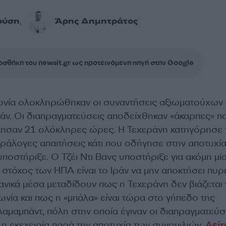
ούση
Άρης Δημητράτος
,
σθήκη του newsit.gr ως προτεινόμενη πηγή στην Google
ωνία ολοκληρώθηκαν οι συναντήσεις αξιωματούχων
άν. Οι διαπραγματεύσεις αποδείχθηκαν «άκαρπες» π
κησαν 21 ολόκληρες ώρες. Η Τεχεράνη κατηγόρησε 
αράλογες απαιτήσεις κάτι που οδήγησε στην αποτυχί
ποστήριξε. Ο Τζέι Ντι Βανς υποστήριξε για ακόμη μί
στόχος των ΗΠΑ είναι το Ιράν να μην αποκτήσει πυρ
ανικά μέσα μεταδίδουν πως η Τεχεράνη δεν βιάζεται 
νία και πως η «μπάλα» είναι τώρα στο γήπεδο της
λαμαμπάντ, πόλη στην οποία έγιναν οι διαπραγματεύσ
ί η εκεχειρία παρά την αποτυχία των συνομιλιών.
Δείτ