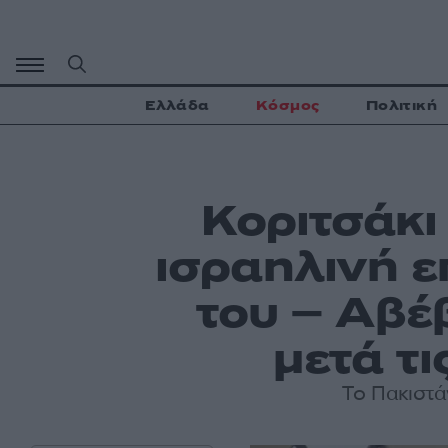
Μετάβαση
σε
περιεχόμενο
Ελλάδα
Κόσμος
Πολιτική
Κοριτσάκι
ισραηλινή ε
του – Αβέβ
μετά τι
Το Πακιστά