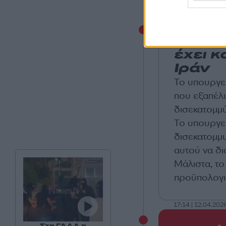
17:21 | 12.04.202
Ισραήλ
έχει κ
Ιράν
Το υπουργεί
που εξαπέλυ
δισεκατομμύ
Το υπουργε
δισεκατομμ
αυτού να δι
Μάλιστα, το
προϋπολογι
17:14 | 12.04.202
Στη ΓΑΔΑ η