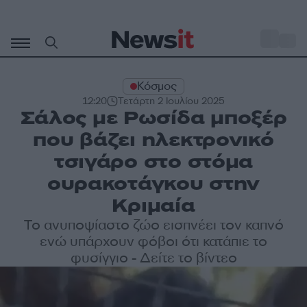
Μετάβαση
σε
o
32
περιεχόμενο
Κόσμος
12:20
Τετάρτη 2 Ιουλίου 2025
Σάλος με Ρωσίδα μποξέρ
που βάζει ηλεκτρονικό
τσιγάρο στο στόμα
ουρακοτάγκου στην
Κριμαία
Το ανυποψίαστο ζώο εισπνέει τον καπνό
ενώ υπάρχουν φόβοι ότι κατάπιε το
φυσίγγιο - Δείτε το βίντεο