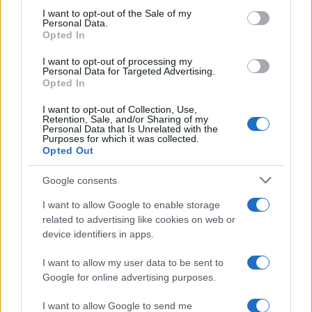
με τα δύο παιδιά τους
consent section.
I want to opt-out of the Sale of my
2
Η Άννα Βίσση ξετρελάθηκε με μπάντα που
Personal Data.
έπαιζε Τσιτσάνη στο Φισκάρδο και τους
Opted In
πρότεινε συνεργασία
I want to opt-out of processing my
3
Θρήνος για τον Λιονέλ Μέσι – Πέθανε ο
Personal Data for Targeted Advertising.
πατέρας του, Χόρχε
Opted In
4
Ελίζαμπεθ Ελέτσι και Νεκτάριος Λεμονίδης
I want to opt-out of Collection, Use,
πήγαν στον Άγιο Νεκτάριο Βούλας για να
Retention, Sale, and/or Sharing of my
πάρουν την ευχή για τον γιο τους
Personal Data that Is Unrelated with the
Purposes for which it was collected.
5
Opted Out
Ηφαίστειο Σαντορίνης: Ένας 15χρονος που
δεν πρόλαβε να ξεφύγει από το τσουνάμι
μπορεί να αλλάξει τη χρονολογία της
Google consents
προϊστορικής έκρηξης
I want to allow Google to enable storage
related to advertising like cookies on web or
Πιο σχολιασμένα
device identifiers in apps.
I want to allow my user data to be sent to
Βγήκαν ξανά τα μαχαίρια στην Ελπίδα
98
για τη Δημοκρατία: «Καρυστιανού,
Google for online advertising purposes.
Γρατσία και Γαλανός μετέτρεψαν το
κίνημα σε φοβικό αρχηγικό κόμμα»
I want to allow Google to send me