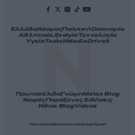
Ελλάδα
Κόσμος
Πολιτική
Οικονομία
Αθλητικά
Lifestyle
Τεχνολογία
Υγεία
Tasteit
Media
Driveit
Πρωτοσέλιδα
Γνώμη
Melas Blog
Καιρός
Παράξενες Ειδήσεις
Nikos Blog
Videos
Ταυτότητα
Επικοινωνία
Διαφήμιση