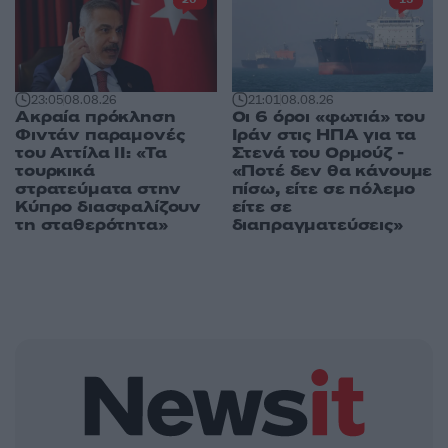
23:05
08.08.26
21:01
08.08.26
Ακραία πρόκληση
Οι 6 όροι «φωτιά» του
Φιντάν παραμονές
Ιράν στις ΗΠΑ για τα
του Αττίλα ΙΙ: «Τα
Στενά του Ορμούζ -
τουρκικά
«Ποτέ δεν θα κάνουμε
στρατεύματα στην
πίσω, είτε σε πόλεμο
Κύπρο διασφαλίζουν
είτε σε
τη σταθερότητα»
διαπραγματεύσεις»