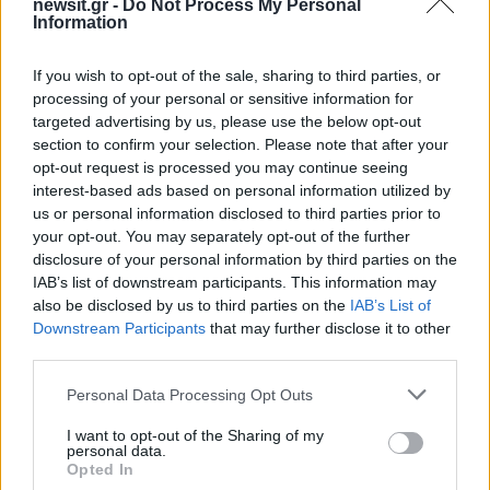
newsit.gr -
Do Not Process My Personal
Information
Όροι Χρήσης
. Το site προστατεύεται από reCAPTCHA, ισχύουν
Πολιτική Απορρήτου
&
Όροι Χρήσης
της Google.
If you wish to opt-out of the sale, sharing to third parties, or
processing of your personal or sensitive information for
Κόσμος
targeted advertising by us, please use the below opt-out
ΚΡΙΜΑΙΑ
ΟΥΡΑΚΟΤΑΓΚΟΣ
section to confirm your selection. Please note that after your
opt-out request is processed you may continue seeing
Share:
interest-based ads based on personal information utilized by
us or personal information disclosed to third parties prior to
Ακολουθήστε το Νewsit.gr στο
Google News
και
your opt-out. You may separately opt-out of the further
ενημερωθείτε πρώτοι για όλη την ειδησεογραφία και τα
disclosure of your personal information by third parties on the
τελευταία νέα
της ημέρας
IAB’s list of downstream participants. This information may
also be disclosed by us to third parties on the
IAB’s List of
Downstream Participants
that may further disclose it to other
third parties.
Please note that this website/app uses one or more Google
Personal Data Processing Opt Outs
Πιο δημοφιλή
services and may gather and store information including but
not limited to your visit or usage behaviour. You may click to
I want to opt-out of the Sharing of my
1
personal data.
Κωνσταντίνος Αργυρός και Αλεξάνδρα
grant or deny consent to Google and its third-party tags to
Opted In
Νίκα κάνουν διακοπές με πολυτελές γιοτ
use your data for below specified purposes in below Google