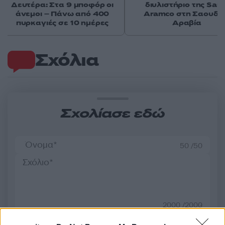
Δευτέρα: Στα 9 μποφόρ οι
διυλιστήριο της Saud
άνεμοι – Πάνω από 400
Aramco στη Σαουδι
πυρκαγιές σε 10 ημέρες
Αραβία
Σχόλια
Σχολίασε εδώ
50 /50
2000 /2000
Υποβολή σχολίου