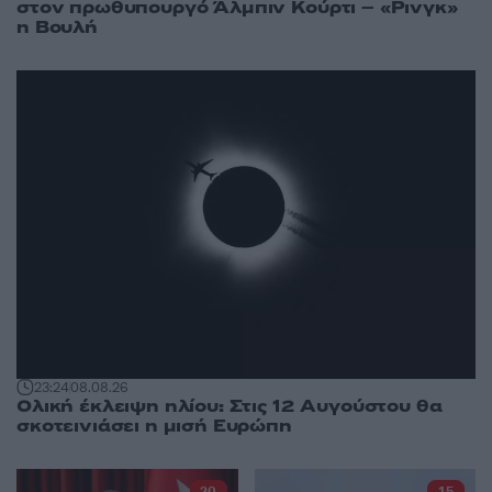
στον πρωθυπουργό Άλμπιν Κούρτι – «Ρινγκ»
η Βουλή
23:24
08.08.26
Ολική έκλειψη ηλίου: Στις 12 Αυγούστου θα
σκοτεινιάσει η μισή Ευρώπη
20
15