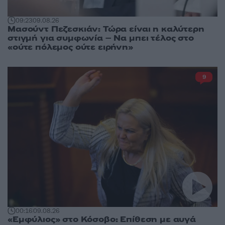
09:23
09.08.26
Μασούντ Πεζεσκιάν: Τώρα είναι η καλύτερη
στιγμή για συμφωνία – Να μπει τέλος στο
«ούτε πόλεμος ούτε ειρήνη»
9
00:16
09.08.26
«Εμφύλιος» στο Κόσοβο: Επίθεση με αυγά