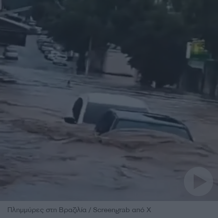
Πλημμύρες στη Βραζιλία / Screengrab από Χ