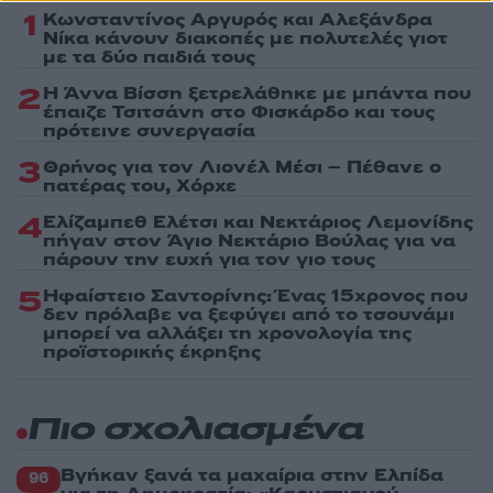
1
Κωνσταντίνος Αργυρός και Αλεξάνδρα
Νίκα κάνουν διακοπές με πολυτελές γιοτ
με τα δύο παιδιά τους
2
Η Άννα Βίσση ξετρελάθηκε με μπάντα που
έπαιζε Τσιτσάνη στο Φισκάρδο και τους
πρότεινε συνεργασία
3
Θρήνος για τον Λιονέλ Μέσι – Πέθανε ο
πατέρας του, Χόρχε
4
Ελίζαμπεθ Ελέτσι και Νεκτάριος Λεμονίδης
πήγαν στον Άγιο Νεκτάριο Βούλας για να
πάρουν την ευχή για τον γιο τους
5
Ηφαίστειο Σαντορίνης: Ένας 15χρονος που
δεν πρόλαβε να ξεφύγει από το τσουνάμι
μπορεί να αλλάξει τη χρονολογία της
προϊστορικής έκρηξης
Πιο σχολιασμένα
Βγήκαν ξανά τα μαχαίρια στην Ελπίδα
96