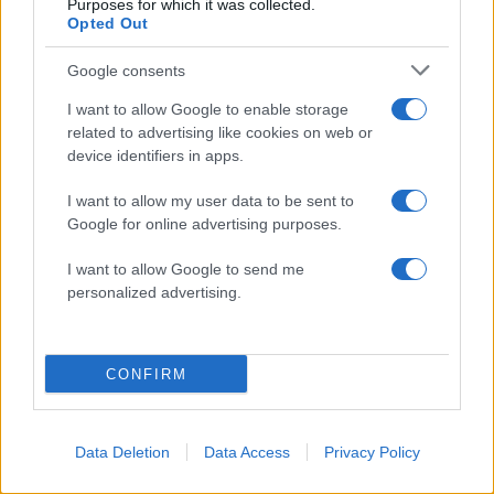
Purposes for which it was collected.
2000 /2000
Opted Out
Υποβολή σχολίου
Google consents
Όροι Χρήσης
. Το site προστατεύεται από reCAPTCHA, ισχύουν
I want to allow Google to enable storage
Πολιτική Απορρήτου
&
Όροι Χρήσης
της Google.
related to advertising like cookies on web or
Κόσμος
device identifiers in apps.
ΒΡΑΖΙΛΙΑ
ΠΛΗΜΜΥΡΕΣ
I want to allow my user data to be sent to
Google for online advertising purposes.
Share:
I want to allow Google to send me
Ακολουθήστε το Νewsit.gr στο
Google News
και
personalized advertising.
ενημερωθείτε πρώτοι για όλη την ειδησεογραφία και τα
τελευταία νέα
της ημέρας
CONFIRM
Data Deletion
Data Access
Privacy Policy
Πιο δημοφιλή