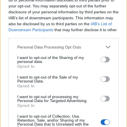
us or personal information disclosed to third parties prior to
Κλειστό μέχρι νεοτέρας το
Οι Χούθι ανέλαβαν τ
beach bar στην Πάρο όπου
ευθύνη για την επίθεσ
your opt-out. You may separately opt-out of the further
πνίγηκε ο 4χρονος –
διυλιστήριο της Saud
disclosure of your personal information by third parties on the
Απολογείται ο ιδιοκτήτης
Aramco στη Σαουδι
IAB’s list of downstream participants. This information may
που είχε δηλωθεί ως
Αραβία
also be disclosed by us to third parties on the
IAB’s List of
ναυαγοσώστης
Downstream Participants
that may further disclose it to other
third parties.
Σχόλια
Please note that this website/app uses one or more Google
Personal Data Processing Opt Outs
services and may gather and store information including but
not limited to your visit or usage behaviour. You may click to
I want to opt-out of the Sharing of my
personal data.
grant or deny consent to Google and its third-party tags to
Opted In
use your data for below specified purposes in below Google
consent section.
Σχολίασε εδώ
I want to opt-out of the Sale of my
Personal Data.
Opted In
50 /50
I want to opt-out of processing my
Personal Data for Targeted Advertising.
Opted In
I want to opt-out of Collection, Use,
Retention, Sale, and/or Sharing of my
Personal Data that Is Unrelated with the