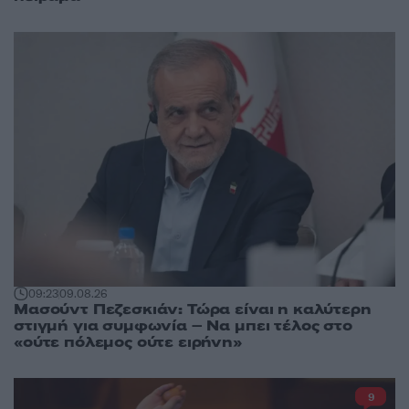
09:23
09.08.26
Μασούντ Πεζεσκιάν: Τώρα είναι η καλύτερη
στιγμή για συμφωνία – Να μπει τέλος στο
«ούτε πόλεμος ούτε ειρήνη»
9