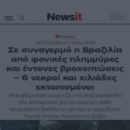
Μετάβαση
σε
o
32
περιεχόμενο
Κόσμος
22:03
Σάββατο 2 Μαΐου 2026
Σε συναγερμό η Βραζιλία
από φονικές πλημμύρες
και έντονες βροχοπτώσεις
– 6 νεκροί και χιλιάδες
εκτοπισμένοι
«Η κυβέρνηση συνεχίζει να παρακολουθεί
την κατάσταση για να παρέχει κάθε
απαραίτητη βοήθεια» τόνισε ο πρόεδρος
Λουίς Ινάσιο Λούλα ντα Σίλβα