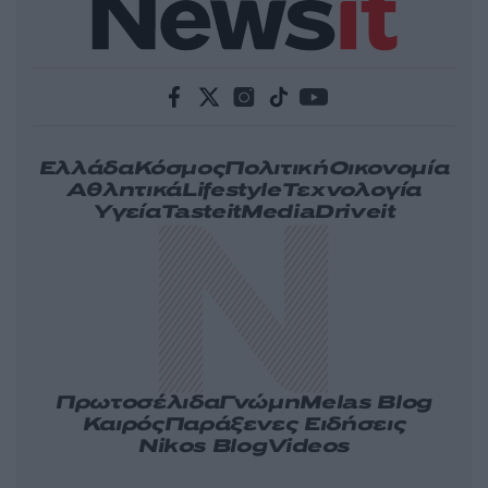
Ελλάδα
Κόσμος
Πολιτική
Οικονομία
Αθλητικά
Lifestyle
Τεχνολογία
Υγεία
Tasteit
Media
Driveit
Πρωτοσέλιδα
Γνώμη
Melas Blog
Καιρός
Παράξενες Ειδήσεις
Nikos Blog
Videos