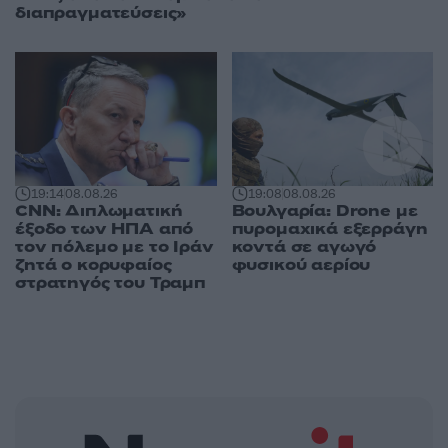
διαπραγματεύσεις»
19:14
08.08.26
19:08
08.08.26
CNN: Διπλωματική
Βουλγαρία: Drone με
έξοδο των ΗΠΑ από
πυρομαχικά εξερράγη
τον πόλεμο με το Ιράν
κοντά σε αγωγό
ζητά ο κορυφαίος
φυσικού αερίου
στρατηγός του Τραμπ