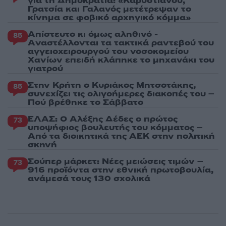
για τη Δημοκρατία: «Καρυστιανού,
Γρατσία και Γαλανός μετέτρεψαν το
κίνημα σε φοβικό αρχηγικό κόμμα»
Απίστευτο κι όμως αληθινό -
85
Aναστέλλονται τα τακτικά ραντεβού του
αγγειοχειρουργού του νοσοκομείου
Χανίων επειδή κλάπηκε το μηχανάκι του
γιατρού
Στην Κρήτη ο Κυριάκος Μητσοτάκης,
85
συνεχίζει τις ολιγοήμερες διακοπές του –
Πού βρέθηκε το Σάββατο
ΕΛΑΣ: Ο Αλέξης Δέδες ο πρώτος
73
υποψήφιος βουλευτής του κόμματος –
Από τα διοικητικά της ΑΕΚ στην πολιτική
σκηνή
Σούπερ μάρκετ: Νέες μειώσεις τιμών –
73
916 προϊόντα στην εθνική πρωτοβουλία,
ανάμεσά τους 130 σχολικά