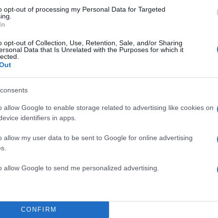
to opt-out of processing my Personal Data for Targeted
ing.
In
o opt-out of Collection, Use, Retention, Sale, and/or Sharing
ersonal Data that Is Unrelated with the Purposes for which it
lected.
Out
consents
o allow Google to enable storage related to advertising like cookies on
evice identifiers in apps.
o allow my user data to be sent to Google for online advertising
s.
to allow Google to send me personalized advertising.
ευγάρι στο after party έκανε μία όμορφη έκπληξη στ
έρασα πίσω από τα decks και έπαιξε τη δική του μου
υς πάντες.
CONFIRM