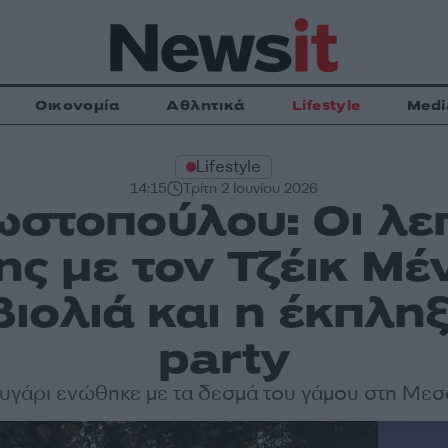
Οικονομία
Αθλητικά
Lifestyle
Medi
Lifestyle
14:15
Τρίτη 2 Ιουνίου 2026
στοπούλου: Οι λε
ης με τον Τζέικ Μέ
βιολιά και η έκπληξ
party
ευγάρι ενώθηκε με τα δεσμά του γάμου στη Μεσ