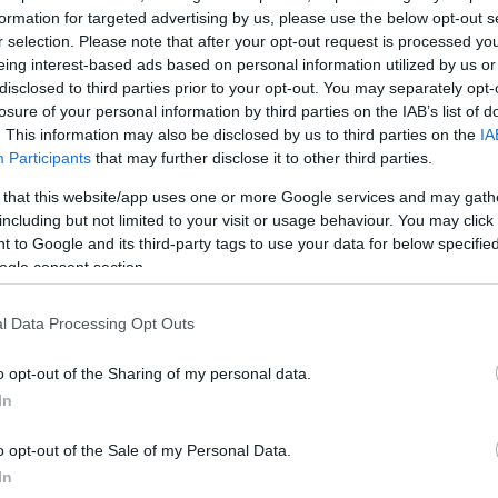
ακό πέπλο της νύφης, το οποίο είχε μία μακριά ουρ
formation for targeted advertising by us, please use the below opt-out s
σότερο ρομαντισμό στο παραμυθένιο σκηνικό του γά
r selection. Please note that after your opt-out request is processed y
eing interest-based ads based on personal information utilized by us or
disclosed to third parties prior to your opt-out. You may separately opt-
τανή μουσική την ώρα του μυστηρίου. Βιολιά έπαιζαν
losure of your personal information by third parties on the IAB’s list of
 που ταίριαζαν απόλυτα στον γάμο.
. This information may also be disclosed by us to third parties on the
IA
Participants
that may further disclose it to other third parties.
ΔΙΑΦΗΜΙΣΗ
 that this website/app uses one or more Google services and may gath
including but not limited to your visit or usage behaviour. You may click 
 to Google and its third-party tags to use your data for below specifi
ogle consent section.
l Data Processing Opt Outs
o opt-out of the Sharing of my personal data.
In
o opt-out of the Sale of my Personal Data.
In