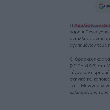
Προ
Η
Αμαλία Κωστοπ
παραμυθένιο γάμο 
ανταλλάσσονται όρ
αγαπημένων τους
Ο θρησκευτικός γά
(30.05.2026) στη 
Τέξας τον περασμέ
σκηνικό και κάποι
Τζέικ Μέντγουελ ν
καλεσμένους τους