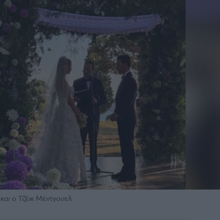
αι ο Τζέικ Μέντγουελ