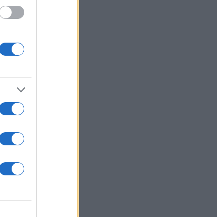
ους
σική,