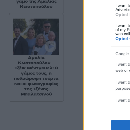
γάμο της Αμαλίας
I want 
Κωστοπούλου
Advertis
Opted 
I want t
of my P
was col
Opted 
Google 
Αμαλία
Κωστοπούλου –
I want t
Τζέικ Μέντγουελ: Ο
web or d
γάμος τους, η
πολυώροφη τούρτα
I want t
και οι φωτογραφίες
purpose
της Τζένης
Μπαλατσινού
I want 
Την ίδια ώρα, το ζ
καλεσμένους του, π
διασκεδάζοντας το