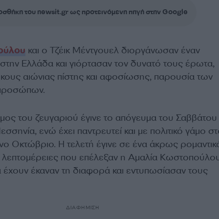
σθήκη του newsit.gr ως προτεινόμενη πηγή στην Google
ούλου
και ο Τζέικ Μέντγουελ διοργάνωσαν έναν
στην Ελλάδα και γιόρτασαν τον δυνατό τους έρωτα,
κους αιώνιας πίστης και αφοσίωσης, παρουσία των
 προσώπων.
μος του ζευγαριού έγινε το απόγευμα του Σαββάτου
Μεσσηνία, ενώ
έχει παντρευτεί και με πολιτικό γάμο σ
νο Οκτώβριο. Η τελετή έγινε σε ένα άκρως ρομαντικ
ες λεπτομέρειες που επέλεξαν η Αμαλία Κωστοπούλου
α έχουν έκαναν τη διαφορά και εντυπωσίασαν τους
.
ΔΙΑΦΗΜΙΣΗ