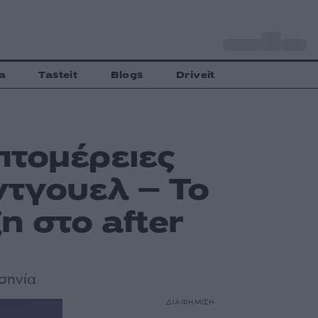
o
Αθήνα
32
C
a
Tasteit
Blogs
Driveit
πτομέρειες
ντγουελ – Το
η στο after
σηνία
ΔΙΑΦΗΜΙΣΗ