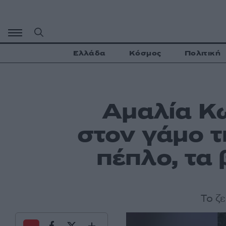
Μετάβαση
σε
περιεχόμενο
Ελλάδα
Κόσμος
Πολιτική
Αμαλία Κω
στον γάμο τ
πέπλo, τα 
Το ζ