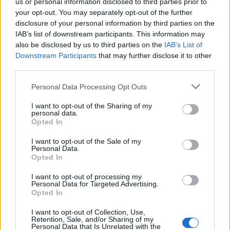
us or personal information disclosed to third parties prior to
50 /50
your opt-out. You may separately opt-out of the further
disclosure of your personal information by third parties on the
IAB’s list of downstream participants. This information may
also be disclosed by us to third parties on the
IAB’s List of
Downstream Participants
that may further disclose it to other
third parties.
2000 /2000
Please note that this website/app uses one or more Google
Personal Data Processing Opt Outs
Υποβολή σχολίου
services and may gather and store information including but
not limited to your visit or usage behaviour. You may click to
I want to opt-out of the Sharing of my
personal data.
Όροι Χρήσης
. Το site προστατεύεται από reCAPTCHA, ισχύουν
grant or deny consent to Google and its third-party tags to
Opted In
Πολιτική Απορρήτου
&
Όροι Χρήσης
της Google.
use your data for below specified purposes in below Google
consent section.
Lifestyle
I want to opt-out of the Sale of my
Personal Data.
ΚΑΤΕΡΙΝΑ ΚΑΙΝΟΥΡΓΙΟΥ
Opted In
Share:
I want to opt-out of processing my
Personal Data for Targeted Advertising.
Opted In
Ακολουθήστε το Νewsit.gr στο
Google News
και
ενημερωθείτε πρώτοι για όλη την ειδησεογραφία και τα
I want to opt-out of Collection, Use,
τελευταία νέα
της ημέρας
Retention, Sale, and/or Sharing of my
Personal Data that Is Unrelated with the