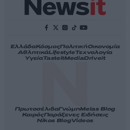
Ελλάδα
Κόσμος
Πολιτική
Οικονομία
Αθλητικά
Lifestyle
Τεχνολογία
Υγεία
Tasteit
Media
Driveit
Πρωτοσέλιδα
Γνώμη
Melas Blog
Καιρός
Παράξενες Ειδήσεις
Nikos Blog
Videos