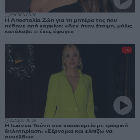
22:05
08.08.26
Η Αποστολία Ζώη για τη μητέρα της που
πέθανε από καρκίνο: «Δεν ήταν έτοιμη, μόλις
κατάλαβε τι έχει, έφυγε»
15
21:52
08.08.26
Η Ιωάννα Τούνη στο νοσοκομείο με τροφική
δηλητηρίαση: «Σέρνομαι και ελπίζω να
συνέλθω»