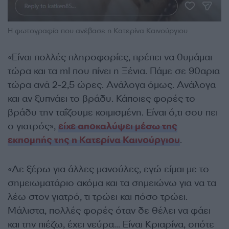
Η φωτογραφία που ανέβασε η Κατερίνα Καινούργιου
«Είναι πολλές πληροφορίες, πρέπει να θυμάμαι
τώρα και τα ml που πίνει η Ξένια. Πάμε σε 90αρια
τώρα ανά 2-2,5 ώρες. Ανάλογα όμως. Ανάλογα
και αν ξυπνάει το βράδυ. Κάποιες φορές το
βράδυ την ταΐζουμε κοιμισμένη. Είναι ό,τι σου πει
ο γιατρός»,
είχε αποκαλύψει μέσω της
εκπομπής της η Κατερίνα Καινούργιου
.
«Δε ξέρω για άλλες μανούλες, εγώ είμαι με το
σημειωματάριο ακόμα και τα σημειώνω για να τα
λέω στον γιατρό, τι τρώει και πόσο τρώει.
Μάλιστα, πολλές φορές όταν δε θέλει να φάει
και την πιέζω, έχει νεύρα… Είναι Κριαρίνα, οπότε