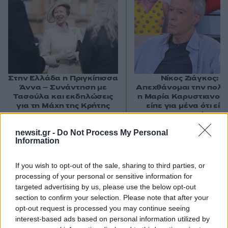
Στην Ελλάδα η Πριγκίπισσα
Νίκος Ζιάγκος:
Άννα – Συνάντηση με
Απεχθάνομαι την πολιτ
Τασούλα και εκδηλώσεις
η Μαρία Καρυστιανού 
για τη Μάχη της Κρήτης
είπε για μένα ότι είμ
«φυτευτός»
newsit.gr -
Do Not Process My Personal
Information
Σχόλια
If you wish to opt-out of the sale, sharing to third parties, or
processing of your personal or sensitive information for
targeted advertising by us, please use the below opt-out
section to confirm your selection. Please note that after your
Σχολίασε εδώ
opt-out request is processed you may continue seeing
interest-based ads based on personal information utilized by