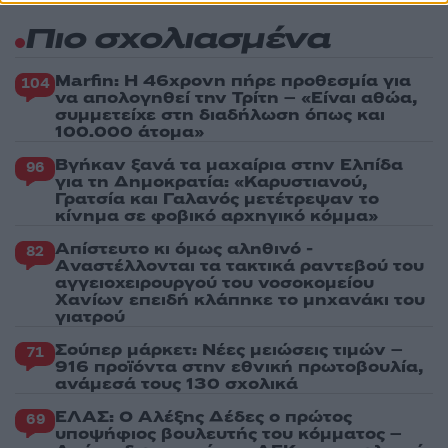
Πιο σχολιασμένα
Marfin: Η 46χρονη πήρε προθεσμία για
104
να απολογηθεί την Τρίτη – «Είναι αθώα,
συμμετείχε στη διαδήλωση όπως και
100.000 άτομα»
Βγήκαν ξανά τα μαχαίρια στην Ελπίδα
96
για τη Δημοκρατία: «Καρυστιανού,
Γρατσία και Γαλανός μετέτρεψαν το
κίνημα σε φοβικό αρχηγικό κόμμα»
Απίστευτο κι όμως αληθινό -
82
Aναστέλλονται τα τακτικά ραντεβού του
αγγειοχειρουργού του νοσοκομείου
Χανίων επειδή κλάπηκε το μηχανάκι του
γιατρού
Σούπερ μάρκετ: Νέες μειώσεις τιμών –
71
916 προϊόντα στην εθνική πρωτοβουλία,
ανάμεσά τους 130 σχολικά
ΕΛΑΣ: Ο Αλέξης Δέδες ο πρώτος
69
υποψήφιος βουλευτής του κόμματος –