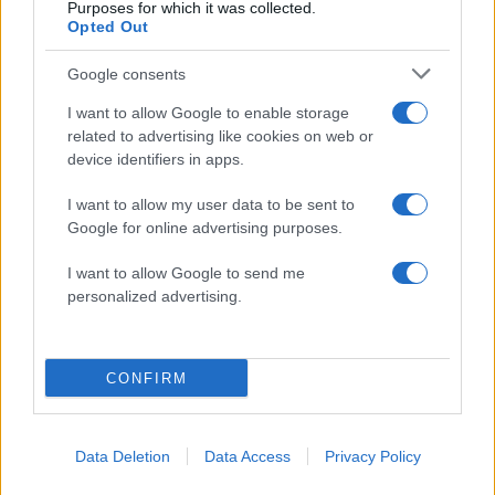
Purposes for which it was collected.
Opted Out
Google consents
Πιο δημοφιλή
I want to allow Google to enable storage
related to advertising like cookies on web or
1
device identifiers in apps.
Κωνσταντίνος Αργυρός και Αλεξάνδρα
Νίκα κάνουν διακοπές με πολυτελές γιοτ
με τα δύο παιδιά τους
I want to allow my user data to be sent to
Google for online advertising purposes.
2
Η Άννα Βίσση ξετρελάθηκε με μπάντα που
έπαιζε Τσιτσάνη στο Φισκάρδο και τους
πρότεινε συνεργασία
I want to allow Google to send me
personalized advertising.
3
Θρήνος για τον Λιονέλ Μέσι – Πέθανε ο
πατέρας του, Χόρχε
4
Το 5ο πακέτο βίντεο και φωτογραφιών με
CONFIRM
UFO από το Πεντάγωνο - Το «τρίγωνο» και
οι «ψυχρές σφαίρες»
5
Ωδή στη γάτα: Το πλάσμα που δεν ανήκει
Data Deletion
Data Access
Privacy Policy
σε κανέναν, αλλά όλοι θέλουν δίπλα τους