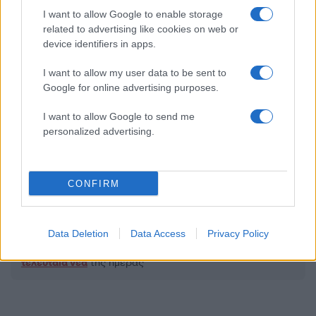
I want to allow Google to enable storage
related to advertising like cookies on web or
device identifiers in apps.
2000 /2000
I want to allow my user data to be sent to
Υποβολή σχολίου
Google for online advertising purposes.
I want to allow Google to send me
Όροι Χρήσης
. Το site προστατεύεται από reCAPTCHA, ισχύουν
personalized advertising.
Πολιτική Απορρήτου
&
Όροι Χρήσης
της Google.
Lifestyle
ΛΑΜΠΡΟΣ ΚΩΝΣΤΑΝΤΑΡΑΣ
CONFIRM
Share:
Data Deletion
Data Access
Privacy Policy
Ακολουθήστε το Νewsit.gr στο
Google News
και
ενημερωθείτε πρώτοι για όλη την ειδησεογραφία και τα
τελευταία νέα
της ημέρας