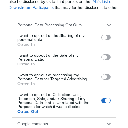
also be disclosed by us to third parties on the
IAB’s List of
Downstream Participants
that may further disclose it to other
third parties.
Please note that this website/app uses one or more Google
Personal Data Processing Opt Outs
Νέο βίντεο με τον
Μετέτρεψαν το
services and may gather and store information including but
Μοτζτάμπα Χαμενεΐ ενώ
Σαρακήνικο της Μήλου
not limited to your visit or usage behaviour. You may click to
I want to opt-out of the Sharing of my
φουντώνουν οι φήμες για
ελικοδρόμιο – «Πάρκα
personal data.
grant or deny consent to Google and its third-party tags to
το αν βρίσκεται στη ζωή
το ελικόπτερο τους γι
Opted In
use your data for below specified purposes in below Google
κάνουν μπάνιο
consent section.
I want to opt-out of the Sale of my
Personal Data.
Opted In
Σχόλια
I want to opt-out of processing my
Personal Data for Targeted Advertising.
Opted In
I want to opt-out of Collection, Use,
Retention, Sale, and/or Sharing of my
Σχολίασε εδώ
Personal Data that Is Unrelated with the
Purposes for which it was collected.
Opted Out
50 /50
Google consents