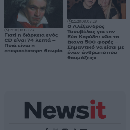
11:29
09.08.26
Ο Αλέξανδρος
12:30
09.08.26
Τσουβέλας για την
Γιατί η διάρκεια ενός
Εύα Καρύδη: «Θα το
CD είναι 74 λεπτά –
έκανα 500 φορές –
Ποιά είναι η
Σημαντικό να είσαι με
επικρατέστερη θεωρία
έναν άνθρωπο που
θαυμάζεις»