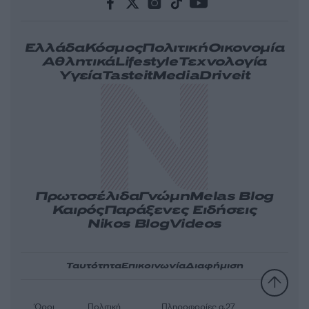
Ελλάδα
Κόσμος
Πολιτική
Οικονομία
Αθλητικά
Lifestyle
Τεχνολογία
Υγεία
Tasteit
Media
Driveit
Πρωτοσέλιδα
Γνώμη
Melas Blog
Καιρός
Παράξενες Ειδήσεις
Nikos Blog
Videos
Ταυτότητα
Επικοινωνία
Διαφήμιση
Όροι
Πολιτική
Πληροφορίες α.27