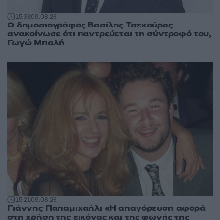
15:33
09.08.26
Ο δημοσιογράφος Βασίλης Τσεκούρας
ανακοίνωσε ότι παντρεύεται τη σύντροφό του,
Γωγώ Μπαλή
15:21
09.08.26
Γιάννης Παπαμιχαήλ: «Η απαγόρευση αφορά
στη χρήση της εικόνας και της φωνής της