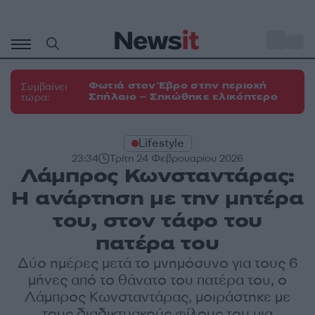
Μετάβαση
σε
o
33
περιεχόμενο
Φωτιά στον Έβρο στην περιοχή
Συμβαίνει
Σπήλαιο – Σηκώθηκε ελικόπτερο
τώρα:
Lifestyle
23:34
Τρίτη 24 Φεβρουαρίου 2026
Λάμπρος Κωνσταντάρας:
Η ανάρτηση με την μητέρα
του, στον τάφο του
πατέρα του
Δύο ημέρες μετά το μνημόσυνο για τους 6
μήνες από το θάνατο του πατέρα του, ο
Λάμπρος Κωνσταντάρας, μοιράστηκε με
τους διαδικτυακούς φίλους του μια