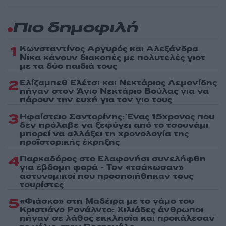
Πιο δημοφιλή
1
Κωνσταντίνος Αργυρός και Αλεξάνδρα
Νίκα κάνουν διακοπές με πολυτελές γιοτ
με τα δύο παιδιά τους
2
Ελίζαμπεθ Ελέτσι και Νεκτάριος Λεμονίδης
πήγαν στον Άγιο Νεκτάριο Βούλας για να
πάρουν την ευχή για τον γιο τους
3
Ηφαίστειο Σαντορίνης: Ένας 15χρονος που
δεν πρόλαβε να ξεφύγει από το τσουνάμι
μπορεί να αλλάξει τη χρονολογία της
προϊστορικής έκρηξης
4
Παρκαδόρος στο Ελαφονήσι συνελήφθη
για έβδομη φορά - Τον «τσάκωσαν»
αστυνομικοί που προσποιήθηκαν τους
τουρίστες
5
«Φιάσκο» στη Μαδέιρα με το γάμο του
Κριστιάνο Ρονάλντο: Χιλιάδες άνθρωποι
πήγαν σε λάθος εκκλησία και προκάλεσαν