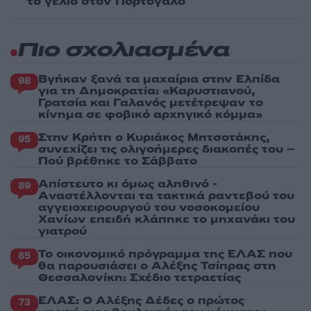
το γέλιο στον Πορτογάλο
Πιο σχολιασμένα
Βγήκαν ξανά τα μαχαίρια στην Ελπίδα
98
για τη Δημοκρατία: «Καρυστιανού,
Γρατσία και Γαλανός μετέτρεψαν το
κίνημα σε φοβικό αρχηγικό κόμμα»
Στην Κρήτη ο Κυριάκος Μητσοτάκης,
95
συνεχίζει τις ολιγοήμερες διακοπές του –
Πού βρέθηκε το Σάββατο
Απίστευτο κι όμως αληθινό -
89
Aναστέλλονται τα τακτικά ραντεβού του
αγγειοχειρουργού του νοσοκομείου
Χανίων επειδή κλάπηκε το μηχανάκι του
γιατρού
Το οικονομικό πρόγραμμα της ΕΛΑΣ που
85
θα παρουσιάσει ο Αλέξης Τσίπρας στη
Θεσσαλονίκη: Σχέδιο τετραετίας
ΕΛΑΣ: Ο Αλέξης Δέδες ο πρώτος
73