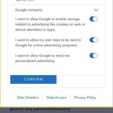
Όροι Χρήσης
. Το site προστατεύεται από reCAPTCHA, ισχύουν
Πολιτική Απορρήτου
&
Όροι Χρήσης
της Google.
Google consents
Lifestyle
I want to allow Google to enable storage
ΚΑΡΚΙΝΟΣ
ΛΕΝΑ ΜΑΝΤΑ
related to advertising like cookies on web or
device identifiers in apps.
Share:
I want to allow my user data to be sent to
Ακολουθήστε το Νewsit.gr στο
Google News
και
Google for online advertising purposes.
ενημερωθείτε πρώτοι για όλη την ειδησεογραφία και τα
τελευταία νέα
της ημέρας
I want to allow Google to send me
personalized advertising.
CONFIRM
Πιο δημοφιλή
1
Συγκίνηση στο τελευταίο αντίο στον Λάκη
Data Deletion
Data Access
Privacy Policy
Χαλκιά: Με την «Φάμπρικα», λαούτο και
κλαρίνα αποχαιρέτησαν την εμβληματική
φωνή της μεταπολίτευσης