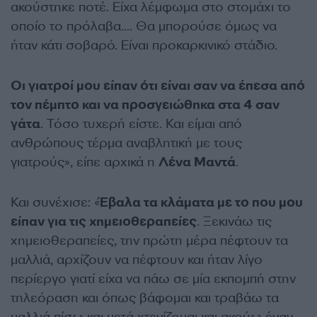
ακούστηκε ποτέ. Είχα λέμφωμα στο στομάχι το
οποίο το πρόλαβα…. Θα μπορούσε όμως να
ήταν κάτι σοβαρό. Είναι προκαρκινικό στάδιο.
Οι γιατροί μου είπαν ότι είναι σαν να έπεσα από
τον πέμπτο και να προσγειώθηκα στα 4 σαν
γάτα
. Τόσο τυχερή είστε. Και είμαι από
ανθρώπους τέρμα αναβλητική με τους
γιατρούς», είπε αρχικά η
Λένα Μαντά
.
Και συνέχισε: «
Έβαλα τα κλάματα με το που μου
είπαν για τις χημειοθεραπείες
. Ξεκινάω τις
χημειοθεραπείες, την πρώτη μέρα πέφτουν τα
μαλλιά, αρχίζουν να πέφτουν και ήταν λίγο
περίεργο γιατί είχα να πάω σε μία εκπομπή στην
τηλεόραση και όπως βάφομαι και τραβάω τα
μαλλιά πίσω και μετά χτενίζομαι και ακούω έναν