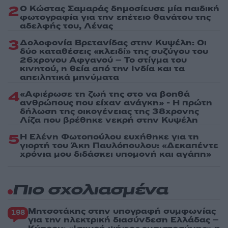
2
Ο Κώστας Σαμαράς δημοσίευσε μία παιδική
φωτογραφία για την επέτειο θανάτου της
αδελφής του, Λένας
3
Δολοφονία Βρετανίδας στην Κυψέλη: Οι
δύο καταθέσεις «κλειδί» της συζύγου του
26χρονου Αφγανού – Το στίγμα του
κινητού, η θεία από την Ινδία και τα
απειλητικά μηνύματα
4
«Αφιέρωσε τη ζωή της στο να βοηθά
ανθρώπους που είχαν ανάγκη» - Η πρώτη
δήλωση της οικογένειας της 38χρονης
Λίζα που βρέθηκε νεκρή στην Κυψέλη
5
Η Ελένη Φωτοπούλου ευχήθηκε για τη
γιορτή του Άκη Παυλόπουλου: «Δεκαπέντε
χρόνια μου διδάσκει υπομονή και αγάπη»
Πιο σχολιασμένα
Μητσοτάκης στην υπογραφή συμφωνίας
198
για την ηλεκτρική διασύνδεση Ελλάδας –