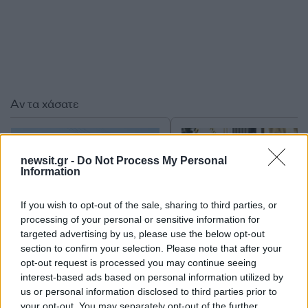
Αν τα χάσατε
newsit.gr -
Do Not Process My Personal
Information
If you wish to opt-out of the sale, sharing to third parties, or
processing of your personal or sensitive information for
targeted advertising by us, please use the below opt-out
section to confirm your selection. Please note that after your
Τροχαίο στις Σέρρες:
Κυψέλη: «Δεν μπορώ ν
opt-out request is processed you may continue seeing
Μητέρα και γιος
πιστέψω» – Σοκαρισμ
σκοτώθηκαν όταν το
το ζευγάρι Αμερικαν
interest-based ads based on personal information utilized by
αυτοκίνητό τους
που φιλοξενούσε το
us or personal information disclosed to third parties prior to
συγκρούστηκε με φορτηγό
26χρονο Αφγανό σ
your opt-out. You may separately opt-out of the further