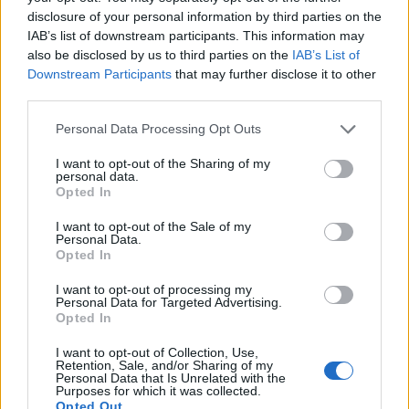
Λέσβο
disclosure of your personal information by third parties on the
IAB’s list of downstream participants. This information may
also be disclosed by us to third parties on the
IAB’s List of
Σχόλια
Downstream Participants
that may further disclose it to other
third parties.
Please note that this website/app uses one or more Google
Personal Data Processing Opt Outs
services and may gather and store information including but
not limited to your visit or usage behaviour. You may click to
I want to opt-out of the Sharing of my
Σχολίασε εδώ
personal data.
grant or deny consent to Google and its third-party tags to
Opted In
use your data for below specified purposes in below Google
consent section.
I want to opt-out of the Sale of my
50 /50
Personal Data.
Opted In
I want to opt-out of processing my
Personal Data for Targeted Advertising.
Opted In
2000 /2000
I want to opt-out of Collection, Use,
Retention, Sale, and/or Sharing of my
Υποβολή σχολίου
Personal Data that Is Unrelated with the
Purposes for which it was collected.
Opted Out