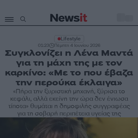
Μετάβαση
σε
o
30
περιεχόμενο
Lifestyle
01:23
Πέμπτη 4 Ιουνίου 2026
Συγκλονίζει η Λένα Μαντά
για τη μάχη της με τον
καρκίνο: «Με το που έβαζα
την περούκα έκλαιγα»
«Πήρα την ξυριστική μηχανή, ξύρισα το
κεφάλι, αλλά εκείνη την ώρα δεν ένιωσα
τίποτα» θυμάται η δημοφιλής συγγραφέας
για τη σοβαρή περιπέτεια υγείας της