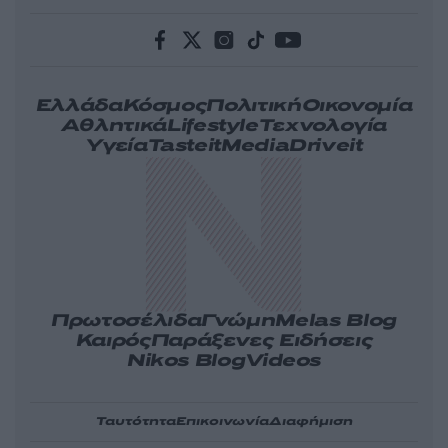
Ελλάδα
Κόσμος
Πολιτική
Οικονομία
Αθλητικά
Lifestyle
Τεχνολογία
Υγεία
Tasteit
Media
Driveit
Πρωτοσέλιδα
Γνώμη
Melas Blog
Καιρός
Παράξενες Ειδήσεις
Nikos Blog
Videos
Ταυτότητα
Επικοινωνία
Διαφήμιση