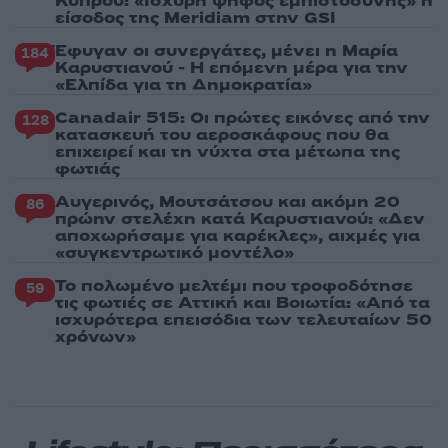
Κύπρου: «Ισχυρή ψήφος εμπιστοσύνης» η
είσοδος της Meridiam στην GSI
Έφυγαν οι συνεργάτες, μένει η Μαρία
184
Καρυστιανού - Η επόμενη μέρα για την
«Ελπίδα για τη Δημοκρατία»
Canadair 515: Οι πρώτες εικόνες από την
128
κατασκευή του αεροσκάφους που θα
επιχειρεί και τη νύχτα στα μέτωπα της
φωτιάς
Αυγερινός, Μουτσάτσου και ακόμη 20
86
πρώην στελέχη κατά Καρυστιανού: «Δεν
αποχωρήσαμε για καρέκλες», αιχμές για
«συγκεντρωτικό μοντέλο»
Το πολωμένο μελτέμι που τροφοδότησε
59
τις φωτιές σε Αττική και Βοιωτία: «Από τα
ισχυρότερα επεισόδια των τελευταίων 50
χρόνων»