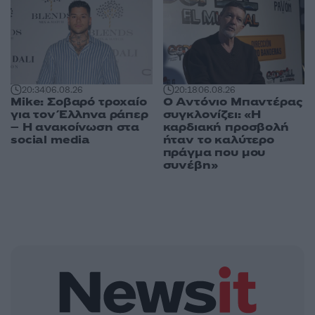
20:18
06.08.26
20:34
06.08.26
Ο Αντόνιο Μπαντέρας
Mike: Σοβαρό τροχαίο
συγκλονίζει: «Η
για τον Έλληνα ράπερ
καρδιακή προσβολή
– Η ανακοίνωση στα
ήταν το καλύτερο
social media
πράγμα που μου
συνέβη»