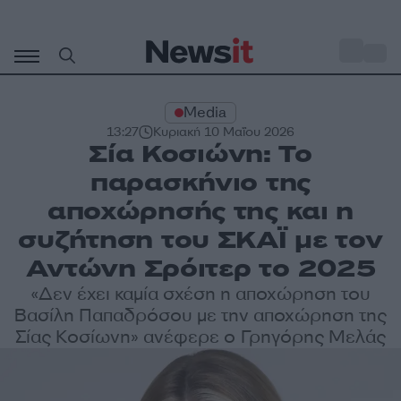
Μετάβαση
σε
o
35
περιεχόμενο
Media
13:27
Κυριακή 10 Μαΐου 2026
Σία Κοσιώνη: Το
παρασκήνιο της
αποχώρησής της και η
συζήτηση του ΣΚΑΪ με τον
Αντώνη Σρόιτερ το 2025
«Δεν έχει καμία σχέση η αποχώρηση του
Βασίλη Παπαδρόσου με την αποχώρηση της
Σίας Κοσίωνη» ανέφερε ο Γρηγόρης Μελάς