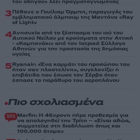
του οδηγού» λέει πραγματογνώμονας
3
Πέθανε ο Γουίλιαμ Όρμπιτ, παραγωγός του
εμβληματικού άλμπουμ της Μαντόνα «Ray
of Light»
4
Ανησυχία από το ξέσπασμα του ιού του
Δυτικού Νείλου με κρούσματα στην Αττική
- «Καμπανάκι» από τον Ιατρικό Σύλλογο
Αθηνών για την προστασία της δημόσιας
υγείας
5
Ryanair: «Ένα κομμάτι του προσώπου του
ήταν σαν πλαστελίνη», συγκλονίζει η
επιβάτιδα που έσωσε τον Σέρβο όταν
έσπασε το παράθυρο του αεροπλάνου
Πιο σχολιασμένα
Marfin: Η 46χρονη πήρε προθεσμία για
101
να απολογηθεί την Τρίτη – «Είναι αθώα,
συμμετείχε στη διαδήλωση όπως και
100.000 άτομα»