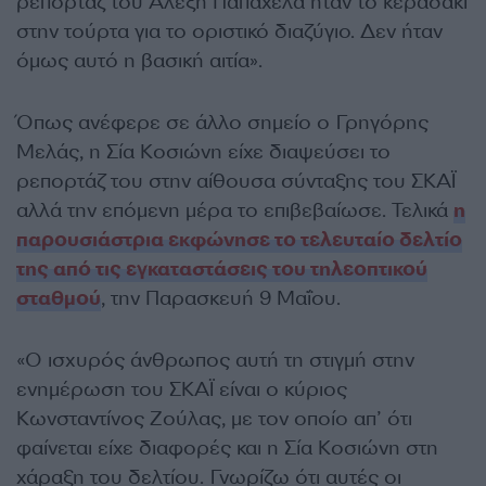
ρεπορτάζ του Αλέξη Παπαχελά ήταν το κερασάκι
στην τούρτα για το οριστικό διαζύγιο. Δεν ήταν
όμως αυτό η βασική αιτία».
Όπως ανέφερε σε άλλο σημείο ο Γρηγόρης
Μελάς, η Σία Κοσιώνη είχε διαψεύσει το
ρεπορτάζ του στην αίθουσα σύνταξης του ΣΚΑΪ
αλλά την επόμενη μέρα το επιβεβαίωσε. Τελικά
η
παρουσιάστρια εκφώνησε το τελευταίο δελτίο
της από τις εγκαταστάσεις του τηλεοπτικού
σταθμού
, την Παρασκευή 9 Μαΐου.
«Ο ισχυρός άνθρωπος αυτή τη στιγμή στην
ενημέρωση του ΣΚΑΪ είναι ο κύριος
Κωνσταντίνος Ζούλας, με τον οποίο απ’ ότι
φαίνεται είχε διαφορές και η Σία Κοσιώνη στη
χάραξη του δελτίου. Γνωρίζω ότι αυτές οι