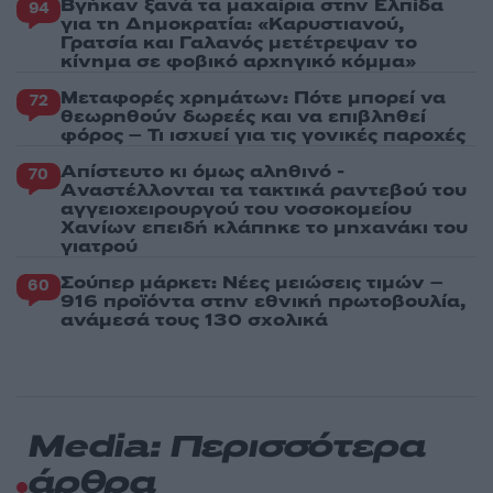
Βγήκαν ξανά τα μαχαίρια στην Ελπίδα
94
για τη Δημοκρατία: «Καρυστιανού,
Γρατσία και Γαλανός μετέτρεψαν το
κίνημα σε φοβικό αρχηγικό κόμμα»
Μεταφορές χρημάτων: Πότε μπορεί να
72
θεωρηθούν δωρεές και να επιβληθεί
φόρος – Τι ισχυεί για τις γονικές παροχές
Απίστευτο κι όμως αληθινό -
70
Aναστέλλονται τα τακτικά ραντεβού του
αγγειοχειρουργού του νοσοκομείου
Χανίων επειδή κλάπηκε το μηχανάκι του
γιατρού
Σούπερ μάρκετ: Νέες μειώσεις τιμών –
60
916 προϊόντα στην εθνική πρωτοβουλία,
ανάμεσά τους 130 σχολικά
Media: Περισσότερα
άρθρα