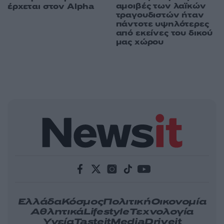
αμοιβές των λαϊκών
έρχεται στον Alpha
τραγουδιστών ήταν
πάντοτε υψηλότερες
από εκείνες του δικού
μας χώρου
Ελλάδα
Κόσμος
Πολιτική
Οικονομία
Αθλητικά
Lifestyle
Τεχνολογία
Υγεία
Tasteit
Media
Driveit