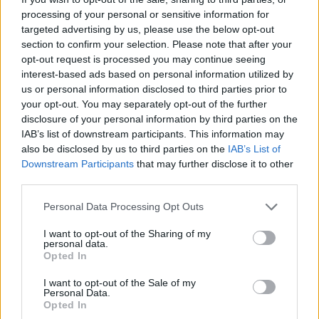
processing of your personal or sensitive information for
targeted advertising by us, please use the below opt-out
Αν τα χάσατε
section to confirm your selection. Please note that after your
opt-out request is processed you may continue seeing
interest-based ads based on personal information utilized by
us or personal information disclosed to third parties prior to
your opt-out. You may separately opt-out of the further
disclosure of your personal information by third parties on the
IAB’s list of downstream participants. This information may
also be disclosed by us to third parties on the
IAB’s List of
Downstream Participants
that may further disclose it to other
third parties.
«Χόρεψε» και το έδαφος
Η Φίνος Φιλμ για τη Γι
Please note that this website/app uses one or more Google
Personal Data Processing Opt Outs
στους ρυθμούς των
της Μητέρας με έν
services and may gather and store information including but
Metallica - Το Γεωδυναμικό
απολαυστικό βίντε
not limited to your visit or usage behaviour. You may click to
I want to opt-out of the Sharing of my
Ινστιτούτο «έπιασε»
γεμάτο ατάκες από ται
personal data.
grant or deny consent to Google and its third-party tags to
δονήσεις κατά τη διάρκεια
της – «Μην τσακώνεσ
Opted In
της συναυλίας
use your data for below specified purposes in below Google
consent section.
I want to opt-out of the Sale of my
Personal Data.
Opted In
Σχόλια