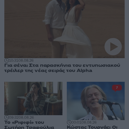
10:31
08.08.26
Για σένα: Στα παρασκήνια του εντυπωσιακού
τρέιλερ της νέας σειράς του Alpha
7
09:32
08.08.26
Το «Ριφιφί» του
00:01
08.08.26
Κώστας Τουρνάς: Οι
Σωτήρη Τσαφούλια