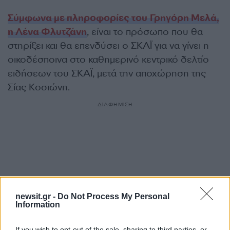
Σύμφωνα με πληροφορίες του Γρηγόρη Μελά,
η Λένα Φλυτζάνη
, είναι το πρόσωπο που θα
στηρίξει και θα επενδύσει ο ΣΚΑΪ για να γίνει η
οικοδέσποινα στο καθημερινό κεντρικό δελτίο
ειδήσεων του ΣΚΑΪ, μετά την αποχώρηση της
Σίας Κοσιώνη.
ΔΙΑΦΗΜΙΣΗ
newsit.gr -
Do Not Process My Personal
Information
If you wish to opt-out of the sale, sharing to third parties, or