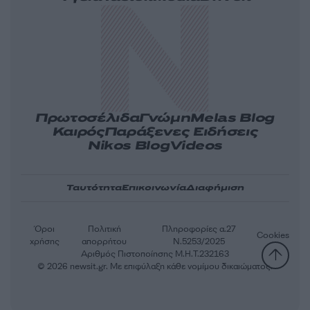
Πρωτοσέλιδα
Γνώμη
Melas Blog
Καιρός
Παράξενες Ειδήσεις
Nikos Blog
Videos
Ταυτότητα
Επικοινωνία
Διαφήμιση
Όροι
Πολιτική
Πληροφορίες α.27
Cookies
χρήσης
απορρήτου
Ν.5253/2025
Αριθμός Πιστοποίησης Μ.Η.Τ.232163
© 2026 newsit.gr. Με επιφύλαξη κάθε νομίμου δικαιώματος.