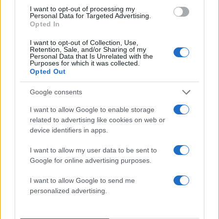
I want to opt-out of processing my
Personal Data for Targeted Advertising.
Opted In
I want to opt-out of Collection, Use,
Σχολίασε εδώ
Retention, Sale, and/or Sharing of my
Personal Data that Is Unrelated with the
Purposes for which it was collected.
Opted Out
50 /50
Google consents
I want to allow Google to enable storage
related to advertising like cookies on web or
device identifiers in apps.
2000 /2000
I want to allow my user data to be sent to
Υποβολή σχολίου
Google for online advertising purposes.
Όροι Χρήσης
. Το site προστατεύεται από reCAPTCHA, ισχύουν
I want to allow Google to send me
Πολιτική Απορρήτου
&
Όροι Χρήσης
της Google.
personalized advertising.
Media
ΑΝΤΩΝΗΣ ΣΡΟΙΤΕΡ
ΛΕΝΑ ΦΛΥΤΖΑΝΗ