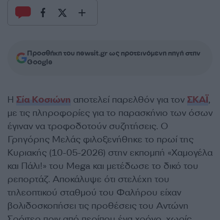
Προσθήκη του newsit.gr ως προτεινόμενη πηγή στην
Google
Η
Σία Κοσιώνη
αποτελεί παρελθόν για τον
ΣΚΑΪ
,
με τις πληροφορίες για το παρασκήνιο των όσων
έγιναν να τροφοδοτούν συζητήσεις. Ο
Γρηγόρης Μελάς φιλοξενήθηκε το πρωί της
Κυριακής (10-05-2026) στην εκπομπή «Χαμογέλα
και Πάλι!» του Mega και μετέδωσε το δικό του
ρεπορτάζ. Αποκάλυψε ότι στελέχη του
τηλεοπτικού σταθμού του Φαλήρου είχαν
βολιδοσκοπήσει τις προθέσεις του Αντώνη
Σρόιτερ πριν από περίπου ένα χρόνο, χωρίς