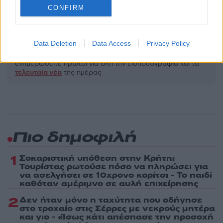
CONFIRM
ΣΙΑ ΚΟΣΙΩΝΗ
ΣΚΑΪ
Share:
Data Deletion
Data Access
Privacy Policy
Ακολουθήστε το Νewsit.gr στο
Google News
και
ενημερωθείτε πρώτοι για όλη την ειδησεογραφία και τα
τελευταία νέα
της ημέρας
Πιο δημοφιλή
1
Σοκαριστική υπόθεση στην Κρήτη:
Τουρίστας ρωτούσε πόσο να πληρώσει για
να ασελγήσει σε 10χρονο κορίτσι - Το παιδί
καθόταν αμέριμνο σε αυλή επιχείρησης
2
Δεν ήταν μόνο η ταχύτητα που οδήγησε
στο τροχαίο στις Σέρρες με νεκρούς μητέρα
και γιο - «Ίσως κάτι απέσπασε την προσοχή