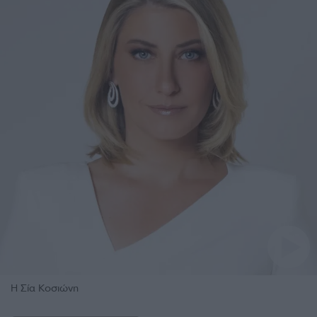
Η Σία Κοσιώνη