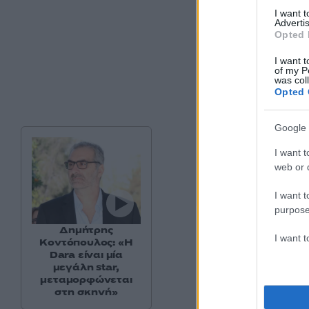
στην 9η η Γαλλία 
I want 
Advertis
Opted 
I want t
of my P
was col
Opted 
Google 
I want t
web or d
I want t
purpose
Η νέα κατάταξη των στο
Δημήτρης
I want 
Κοντόπουλος: «Η
Dara είναι μία
Η σειρά που 
μεγάλη star,
μεταμορφώνεται
στη σκηνή»
Δανία: Søren