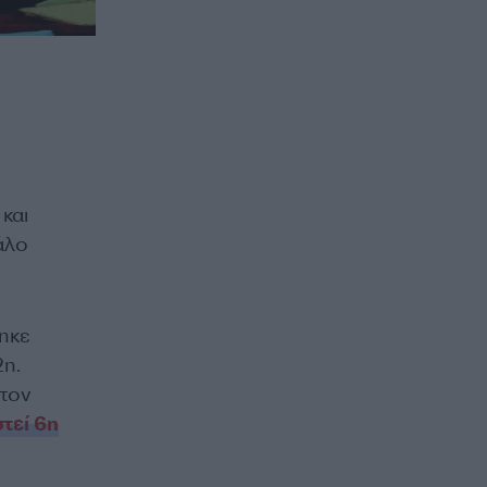
και
άλο
θηκε
2η.
 τον
τεί 6η