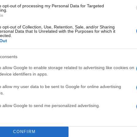
με 1% και στη 10η η Μάλτα με 1%.
to opt-out of processing my Personal Data for Targeted
ing.
In
o opt-out of Collection, Use, Retention, Sale, and/or Sharing
ersonal Data that Is Unrelated with the Purposes for which it
lected.
Out
consents
o allow Google to enable storage related to advertising like cookies on
evice identifiers in apps.
o allow my user data to be sent to Google for online advertising
s.
ιχημάτων
to allow Google to send me personalized advertising.
θα εμφανιστούν οι χώρες στον τελικ
CONFIRM
 Torpegaard Lund – Før Vi Går Hjem