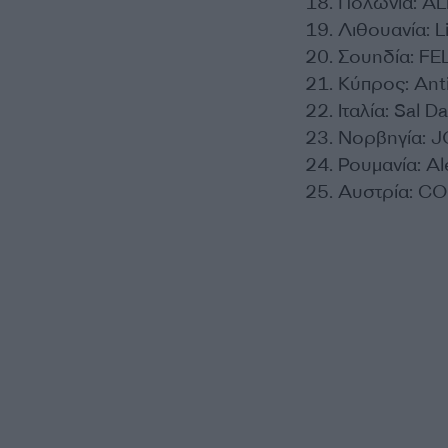
Πολωνία: AL
Λιθουανία: 
Σουηδία: FE
Κύπρος: Ant
Ιταλία: Sal D
Νορβηγία: 
Ρουμανία: A
Αυστρία: CO