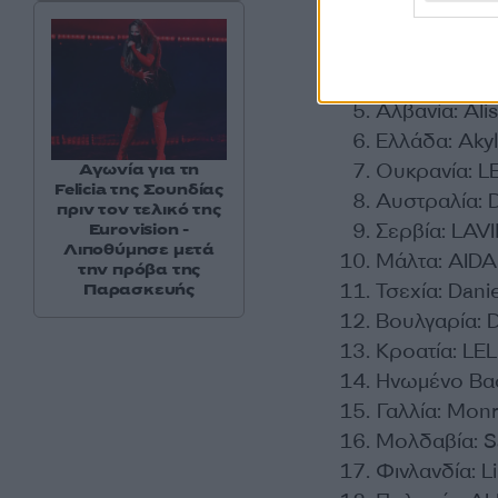
Γερμανία: Sa
Ισραήλ: Noa
Βέλγιο: ESSY
Αλβανία: Ali
Ελλάδα: Akyl
Ουκρανία: L
Αγωνία για τη
Felicia της Σουηδίας
Αυστραλία: 
πριν τον τελικό της
Σερβία: LAV
Eurovision -
Λιποθύμησε μετά
Μάλτα: AIDA
την πρόβα της
Τσεχία: Dan
Παρασκευής
Βουλγαρία: 
Κροατία: LE
Ηνωμένο Βα
Γαλλία: Monr
Μολδαβία: Sa
Φινλανδία: L