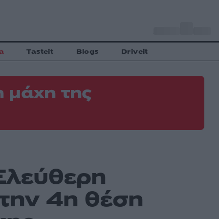
o
Αθήνα
34
C
a
Tasteit
Blogs
Driveit
 μάχη της
«Ελεύθερη
στην 4η θέση