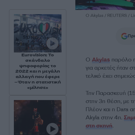
O Akylas / REUTERS / Li
Προ
Eurovision: Το
O
Akylas
παρόλο π
σκάνδαλο
ψηφοφορίας το
για αρκετές ήταν σ
2022 και η μεγάλη
τελικό έχει σημειώ
αλλαγή που έφερε
– Όταν η στατιστική
«μίλησε»
Την Παρασκευή (15.
στην 3η θέση, με τ
Πλέον και η Dara α
Akyla στην 4η.
Σημ
στη σκηνή
.