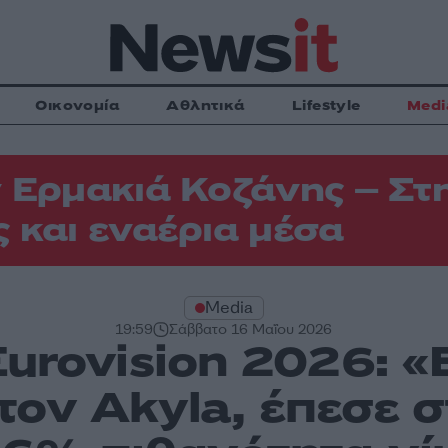
Οικονομία
Αθλητικά
Lifestyle
Medi
 Ερμακιά Κοζάνης – Στη
 και εναέρια μέσα
Media
19:59
Σάββατο 16 Μαΐου 2026
Eurovision 2026: 
τον Akyla, έπεσε 