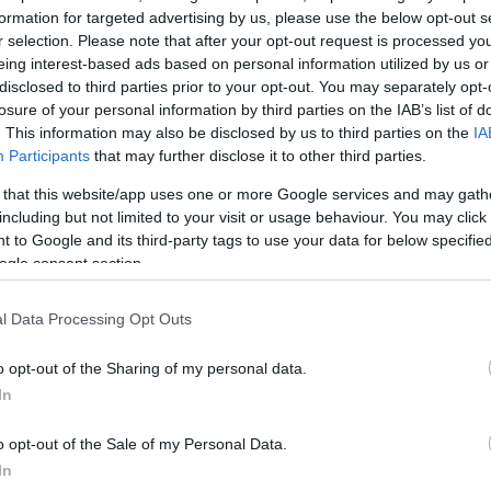
η Ιταλία, στην 9η η Μάλτα και στη 10η η Σουηδία.
formation for targeted advertising by us, please use the below opt-out s
r selection. Please note that after your opt-out request is processed y
eing interest-based ads based on personal information utilized by us or
.05.2026), η Φινλανδία ήταν ακόμα στην κορυφή,
disclosed to third parties prior to your opt-out. You may separately opt-
τα τα ποσοστά της σε 43%. Στη 2η θέση ήταν η Αυσ
losure of your personal information by third parties on the IAB’s list of
 νίκης,
ακολουθούσε η Ελλάδα στην 3η θέση
με 8%
. This information may also be disclosed by us to third parties on the
IA
Participants
that may further disclose it to other third parties.
 με 7%. Στην 5η θέση βρισκόταν η Ρουμανία με 5%
 στην 6η η Δανία με 4%, στην 7η η Ιταλία με 3%, στην
 that this website/app uses one or more Google services and may gath
including but not limited to your visit or usage behaviour. You may click 
στην 9η η Γαλλία με 2% και στη 10η η Μάλτα με 2%.
 to Google and its third-party tags to use your data for below specifi
ogle consent section.
ό τη διεξαγωγή του μεγάλου τελικού η κατάταξη των
ε ξανά! H Φινλανδία βρίσκεται ακόμα στην πρώτη θέ
l Data Processing Opt Outs
ότητες νίκης. Στη 2η θέση παραμένει η Αυστραλία μ
o opt-out of the Sharing of my personal data.
 σκαρφάλωσε η Βουλγαρία με 8% και η Ελλάδα βρί
In
 πιθανότητα νίκης. Στην 5η θέση βρίσκεται το Ισραή
παραμένει η Ρουμανία με 4% πιθανότητες νίκης, στη
o opt-out of the Sale of my Personal Data.
ία με 4%, στην 7η η Δανία με 3%, στην 8η η Ιταλία μ
In