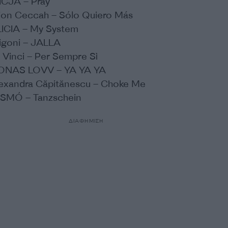
ICJA – Pray
Lion Ceccah – Sólo Quiero Más
LICIA – My System
igoni – JALLA
a Vinci – Per Sempre Sì
JONAS LOVV – YA YA YA
lexandra Căpitănescu – Choke Me
SMÓ – Tanzschein
ΔΙΑΦΗΜΙΣΗ