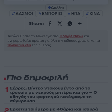
Διεθνή
ΔΑΣΜΟΙ
ΕΜΠΟΡΙΟ
ΗΠΑ
ΚΙΝΑ
Share:
Ακολουθήστε το Νewsit.gr στο
Google News
και
ενημερωθείτε πρώτοι για όλη την ειδησεογραφία και τα
τελευταία νέα
της ημέρας
Πιο δημοφιλή
1
Σέρρες: Βίντεο ντοκουμέντο από το
τροχαίο με νεκρούς μητέρα και γιο – Ο
οδηγός του φορτηγού κατέγραψε τη
σύγκρουση
2
Έρχεται τριήμερο με 40άρια και ισχυρά