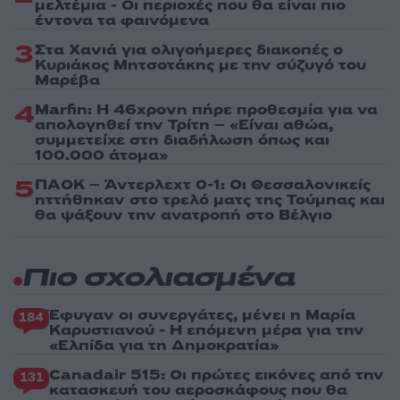
μελτέμια - Οι περιοχές που θα είναι πιο
έντονα τα φαινόμενα
3
Στα Χανιά για ολιγοήμερες διακοπές ο
Κυριάκος Μητσοτάκης με την σύζυγό του
Μαρέβα
4
Marfin: Η 46χρονη πήρε προθεσμία για να
απολογηθεί την Τρίτη – «Είναι αθώα,
συμμετείχε στη διαδήλωση όπως και
100.000 άτομα»
5
ΠΑΟΚ – Άντερλεχτ 0-1: Οι Θεσσαλονικείς
ηττήθηκαν στο τρελό ματς της Τούμπας και
θα ψάξουν την ανατροπή στο Βέλγιο
Πιο σχολιασμένα
Έφυγαν οι συνεργάτες, μένει η Μαρία
184
Καρυστιανού - Η επόμενη μέρα για την
«Ελπίδα για τη Δημοκρατία»
Canadair 515: Οι πρώτες εικόνες από την
131
κατασκευή του αεροσκάφους που θα