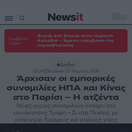
Μετάβαση
σε
o
31
περιεχόμενο
Φωτιά στη Σητεία στην περιοχή
Συμβαίνει
Αχλαδιά – Άμεση επέμβαση της
τώρα:
πυροσβεστικής
Διεθνή
13:29
Κυριακή 15 Μαρτίου 2026
Άρχισαν οι εμπορικές
συνομιλίες ΗΠΑ και Κίνας
στο Παρίσι – Η ατζέντα
Νέος γύρος συνομιλιών ενόψει της
συνάντησης Τραμπ – Σι στο Πεκίνο, με
επίκεντρο δασμούς και σπάνιες γαίες