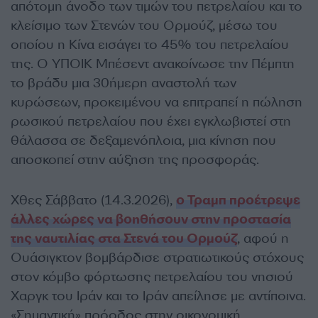
απότομη άνοδο των τιμών του πετρελαίου και το
κλείσιμο των Στενών του Ορμούζ, μέσω του
οποίου η Κίνα εισάγει το 45% του πετρελαίου
της. Ο ΥΠΟΙΚ Μπέσεντ ανακοίνωσε την Πέμπτη
το βράδυ μια 30ήμερη αναστολή των
κυρώσεων, προκειμένου να επιτραπεί η πώληση
ρωσικού πετρελαίου που έχει εγκλωβιστεί στη
θάλασσα σε δεξαμενόπλοια, μια κίνηση που
αποσκοπεί στην αύξηση της προσφοράς.
Χθες Σάββατο (14.3.2026),
ο Τραμπ προέτρεψε
άλλες χώρες να βοηθήσουν στην προστασία
της ναυτιλίας στα Στενά του Ορμούζ
, αφού η
Ουάσιγκτον βομβάρδισε στρατιωτικούς στόχους
στον κόμβο φόρτωσης πετρελαίου του νησιού
Χαργκ του Ιράν και το Ιράν απείλησε με αντίποινα.
«Σημαντική» πρόοδος στην οικονομική