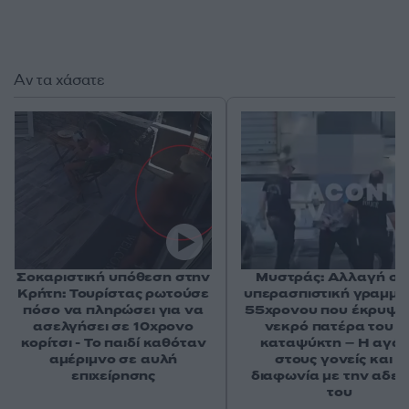
Αν τα χάσατε
Σοκαριστική υπόθεση στην
Μυστράς: Αλλαγή στ
Κρήτη: Τουρίστας ρωτούσε
υπερασπιστική γραμμή
πόσο να πληρώσει για να
55χρονου που έκρυψε
ασελγήσει σε 10χρονο
νεκρό πατέρα του σ
κορίτσι - Το παιδί καθόταν
καταψύκτη – Η αγά
αμέριμνο σε αυλή
στους γονείς και η
επιχείρησης
διαφωνία με την αδε
του