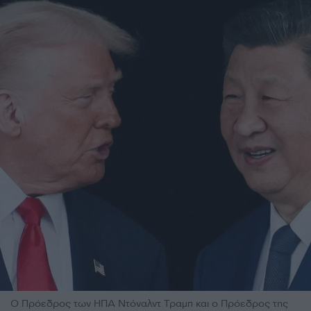
Ο Πρόεδρος των ΗΠΑ Ντόναλντ Τραμπ και ο Πρόεδρος της