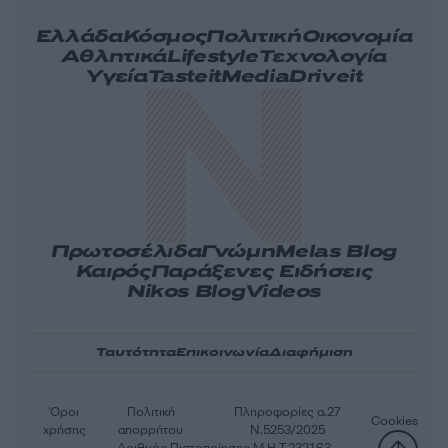
Ελλάδα
Κόσμος
Πολιτική
Οικονομία
Αθλητικά
Lifestyle
Τεχνολογία
Υγεία
Tasteit
Media
Driveit
Πρωτοσέλιδα
Γνώμη
Melas Blog
Καιρός
Παράξενες Ειδήσεις
Nikos Blog
Videos
Ταυτότητα
Επικοινωνία
Διαφήμιση
Όροι
Πολιτική
Πληροφορίες α.27
Cookies
χρήσης
απορρήτου
Ν.5253/2025
Αριθμός Πιστοποίησης Μ.Η.Τ.232163