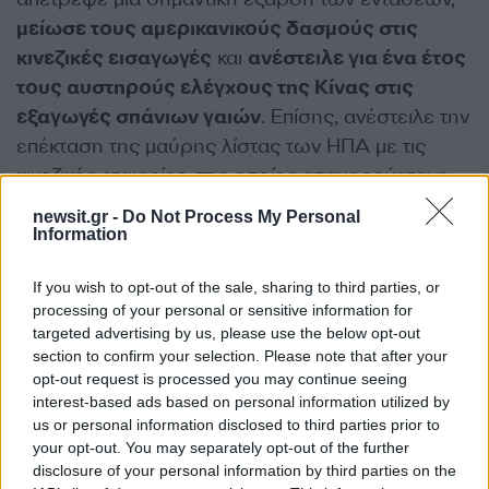
μείωσε τους αμερικανικούς δασμούς στις
κινεζικές εισαγωγές
και
ανέστειλε για ένα έτος
τους αυστηρούς ελέγχους της Κίνας στις
εξαγωγές σπάνιων γαιών
. Επίσης, ανέστειλε την
επέκταση της μαύρης λίστας των ΗΠΑ με τις
κινεζικές εταιρείες στις οποίες απαγορεύεται η
αγορά αμερικανικών προϊόντων υψηλής
newsit.gr -
Do Not Process My Personal
τεχνολογίας, όπως εξοπλισμός κατασκευής
Information
ημιαγωγών.
If you wish to opt-out of the sale, sharing to third parties, or
processing of your personal or sensitive information for
Η Κίνα συμφώνησε επίσης να αγοράσει 12
targeted advertising by us, please use the below opt-out
εκατομμύρια μετρικούς τόνους αμερικανικής
section to confirm your selection. Please note that after your
opt-out request is processed you may continue seeing
σόγιας
κατά τη διάρκεια της εμπορικής
interest-based ads based on personal information utilized by
περιόδου του 2025 και 25 εκατομμύρια τόνους
us or personal information disclosed to third parties prior to
κατά τη σεζόν του 2026, η οποία θα ξεκινήσει με
your opt-out. You may separately opt-out of the further
τη φθινοπωρινή συγκομιδή.
disclosure of your personal information by third parties on the