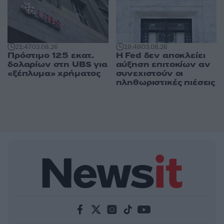
21:47
03.08.26
19:49
03.08.26
Πρόστιμο 125 εκατ.
Η Fed δεν αποκλείει
δολαρίων στη UBS για
αύξηση επιτοκίων αν
«ξέπλυμα» χρήματος
συνεχιστούν οι
πληθωριστικές πιέσεις