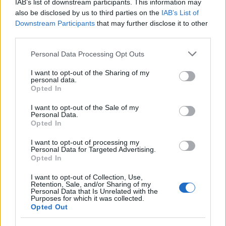
IAB’s list of downstream participants. This information may
also be disclosed by us to third parties on the
IAB’s List of
Αμερικανοί αξιωματούχοι, μεταξύ των οποίων και
Downstream Participants
that may further disclose it to other
ο Μπέσεντ, δήλωσαν ότι η Κίνα έχει μέχρι
third parties.
στιγμής τηρήσει τις δεσμεύσεις της στο πλαίσιο
Please note that this website/app uses one or more Google
Personal Data Processing Opt Outs
της συμφωνίας του Μπουσάν, αναφέροντας τις
services and may gather and store information including but
not limited to your visit or usage behaviour. You may click to
I want to opt-out of the Sharing of my
αγορές σόγιας που ανταποκρίθηκαν στους
personal data.
grant or deny consent to Google and its third-party tags to
αρχικούς στόχους.
Opted In
use your data for below specified purposes in below Google
consent section.
I want to opt-out of the Sale of my
Personal Data.
Ωστόσο, ενώ ορισμένοι κλάδοι λαμβάνουν
Opted In
εξαγωγές σπάνιων γαιών από την Κίνα, η οποία
I want to opt-out of processing my
κυριαρχεί στην παγκόσμια παραγωγή, οι
Personal Data for Targeted Advertising.
αμερικανικές εταιρείες αεροδιαστημικής και
Opted In
ημιαγωγών δεν τις λαμβάνουν και αντιμετωπίζουν
I want to opt-out of Collection, Use,
Retention, Sale, and/or Sharing of my
επιδεινούμενη έλλειψη βασικών υλικών, όπως το
Personal Data that Is Unrelated with the
ύττριο, που χρησιμοποιείται σε ανθεκτικές στη
Purposes for which it was collected.
Opted Out
θερμότητα επικαλύψεις για κινητήρες τζετ.