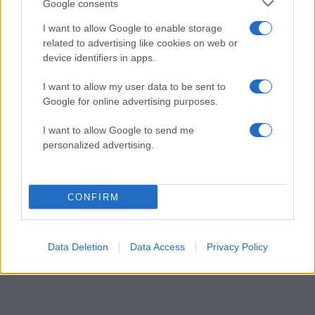
Google consents
«Οι προτεραιότητες των ΗΠΑ θα αφορούν
I want to allow Google to enable storage
πιθανώς τις αγροτικές αγορές από την Κίνα και τη
related to advertising like cookies on web or
device identifiers in apps.
μεγαλύτερη πρόσβαση σε κινεζικά σπάνια γαια
σε βραχυπρόθεσμο ορίζοντα»
στις συνομιλίες
I want to allow my user data to be sent to
του Παρισιού, δήλωσε ο Γουίλιαμ Τσόι,
Google for online advertising purposes.
ανώτερος ερευνητής στο Hudson Institute, ένα
I want to allow Google to send me
think tank της Ουάσιγκτον.
personalized advertising.
ΔΙΑΦΗΜΙΣΗ
CONFIRM
Data Deletion
Data Access
Privacy Policy