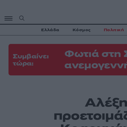
Μετάβαση
σε
περιεχόμενο
Ελλάδα
Κόσμος
Πολιτική
Φωτιά στη 
Συμβαίνει
ανεμογεννή
τώρα:
Αλέξη
προετοιμάζ