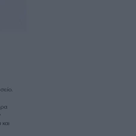
σείο.
πρα
ν
 και