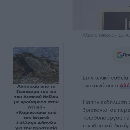
Αλέξης Τσίπρας / (EURO
Προ
Στην τελική ευθεία 
ανακοινώσει ο
Αλέ
Ανησυχία από το
ξέσπασμα του ιού
του Δυτικού Νείλου
Για την εκδήλωση 
με κρούσματα στην
Αττική -
βρίσκονται σε πυρ
«Καμπανάκι» από
πρωθυπουργός πέρα
τον Ιατρικό
Σύλλογο Αθηνών
την ιδρυτική διακή
για την προστασία