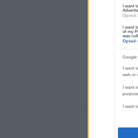
I want 
Advertis
Opted 
I want t
of my P
was col
Opted 
Google 
I want t
web or d
I want t
purpose
I want 
Την εκδήλωση του 
σκηνογράφων για ν