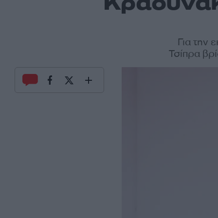
Κραουνάκ
Για την 
Τσίπρα βρ