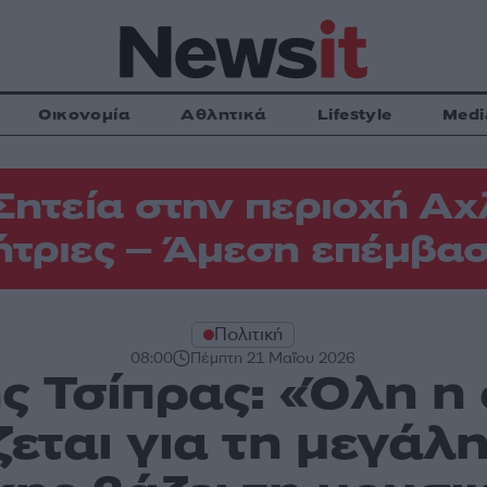
Οικονομία
Αθλητικά
Lifestyle
Medi
Σητεία στην περιοχή Αχ
τριες – Άμεση επέμβασ
Πολιτική
08:00
Πέμπτη 21 Μαΐου 2026
ς Τσίπρας: «Όλη η
εται για τη μεγάλ