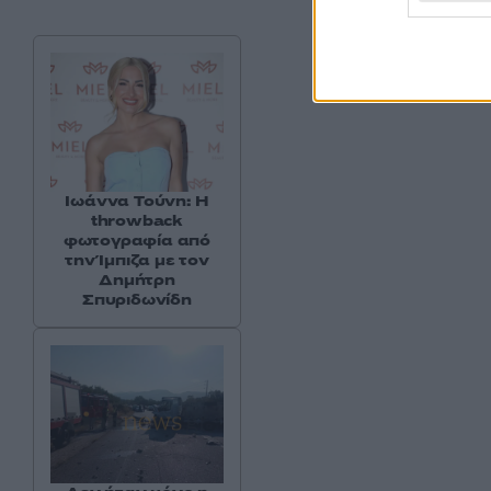
Ιωάννα Τούνη: Η
throwback
φωτογραφία από
την Ίμπιζα με τον
Δημήτρη
Σπυριδωνίδη