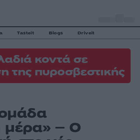
o
Αθήνα
29
C
a
Tasteit
Blogs
Driveit
λαδιά κοντά σε
η της πυροσβεστικής
 ομάδα
η μέρα» – Ο