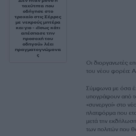
Δεν ήταν μόνο η
ταχύτητα που
οδήγησε στο
τροχαίο στις Σέρρες
με νεκρούς μητέρα
και γιο - «Ίσως κάτι
απέσπασε την
προσοχή του
οδηγού» λέει
πραγματογνώμονα
ς
Οι διοργανωτές επ
του νέου φορέα: Από
Σύμφωνα με όσα έχ
υπογράψουν από το
«συνεργοί» στο νέο
πλατφόρμα που ετοι
μετά την εκδήλωση 
των πολιτών που θ