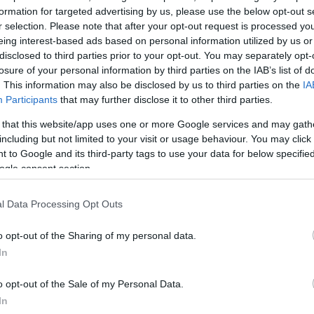
κης.
formation for targeted advertising by us, please use the below opt-out s
r selection. Please note that after your opt-out request is processed y
μάλιστα με σημερινή (21.05.2026) του πρωινή ανάρ
eing interest-based ads based on personal information utilized by us or
disclosed to third parties prior to your opt-out. You may separately opt-
 «Όλη η ομάδα προετοιμάζεται για τη μεγάλη μέρα»,
losure of your personal information by third parties on the IAB’s list of
τικά στο Facebook, ποστάροντας μια φανέλα στα χ
. This information may also be disclosed by us to third parties on the
IA
ι τον αριθμό 26 στην πλάτη.
Participants
that may further disclose it to other third parties.
 that this website/app uses one or more Google services and may gath
including but not limited to your visit or usage behaviour. You may click 
 to Google and its third-party tags to use your data for below specifi
ogle consent section.
l Data Processing Opt Outs
o opt-out of the Sharing of my personal data.
In
o opt-out of the Sale of my Personal Data.
In