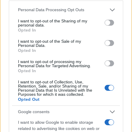
συζήτηση που είχε με Βόλφγκανγκ Σόιμπλε,
Please note that this website/app uses one or more Google
Personal Data Processing Opt Outs
καθώς τον είχε ρωτήσει πότε αποφάσισε να
services and may gather and store information including but
ρίξει τον Σαμαρά. Ο Γερμανός
υπουργός του
not limited to your visit or usage behaviour. You may click to
I want to opt-out of the Sharing of my
personal data.
απάντηση «τον Ιούλιο του 2014».
grant or deny consent to Google and its third-party tags to
Opted In
use your data for below specified purposes in below Google
consent section.
I want to opt-out of the Sale of my
Ο Γιάνης Βαρουφάκης
χαρακτήρισε
Personal Data.
Opted In
«ανεκδιήγητο, αδαή και ανήθικο» τον Κλάους
Ρέγκλινγκ,
υποστηρίζοντας ότι του είχε πει «δεν
I want to opt-out of processing my
Personal Data for Targeted Advertising.
έχετε να πληρώσετε το ΔΝΤ; Κόψτε συντάξεις.
Opted In
Μιλάμε για τέτοια ποιότητα ανθρώπου».
I want to opt-out of Collection, Use,
Retention, Sale, and/or Sharing of my
ΔΙΑΦΗΜΙΣΗ
Personal Data that Is Unrelated with the
Purposes for which it was collected.
Opted Out
Google consents
I want to allow Google to enable storage
related to advertising like cookies on web or