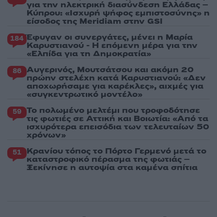
για την ηλεκτρική διασύνδεση Ελλάδας –
Κύπρου: «Ισχυρή ψήφος εμπιστοσύνης» η
είσοδος της Meridiam στην GSI
Έφυγαν οι συνεργάτες, μένει η Μαρία
184
Καρυστιανού - Η επόμενη μέρα για την
«Ελπίδα για τη Δημοκρατία»
Αυγερινός, Μουτσάτσου και ακόμη 20
86
πρώην στελέχη κατά Καρυστιανού: «Δεν
αποχωρήσαμε για καρέκλες», αιχμές για
«συγκεντρωτικό μοντέλο»
Το πολωμένο μελτέμι που τροφοδότησε
59
τις φωτιές σε Αττική και Βοιωτία: «Από τα
ισχυρότερα επεισόδια των τελευταίων 50
χρόνων»
Κρανίου τόπος το Πόρτο Γερμενό μετά το
51
καταστροφικό πέρασμα της φωτιάς –
Ξεκίνησε η αυτοψία στα καμένα σπίτια