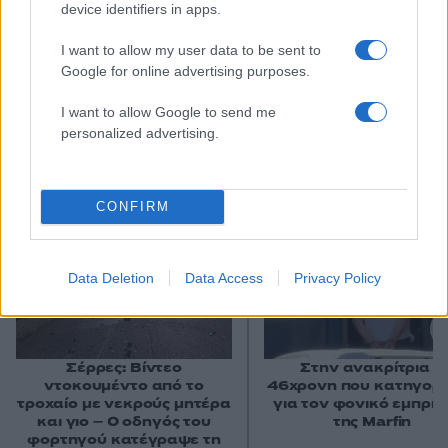
device identifiers in apps.
I want to allow my user data to be sent to
Google for online advertising purposes.
I want to allow Google to send me
personalized advertising.
Αν τα χάσατε
CONFIRM
Data Deletion
Data Access
Privacy Policy
Σέρρες: Βίντεο
Στην ανακρίτρια η
ντοκουμέντο από το
46χρονη που κατηγορε
τροχαίο με νεκρούς μητέρα
για τον φονικό εμπρη
και γιο – Ο οδηγός του
της Marfin
φορτηγού κατέγραψε τη