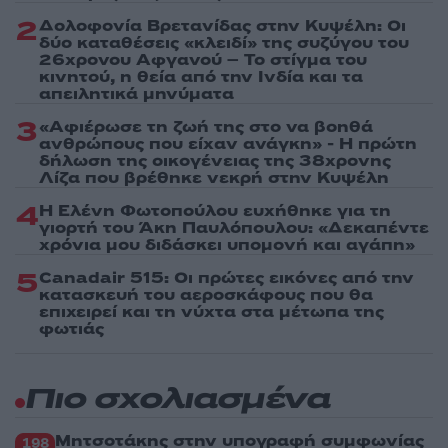
2
Δολοφονία Βρετανίδας στην Κυψέλη: Οι
δύο καταθέσεις «κλειδί» της συζύγου του
26χρονου Αφγανού – Το στίγμα του
κινητού, η θεία από την Ινδία και τα
απειλητικά μηνύματα
3
«Αφιέρωσε τη ζωή της στο να βοηθά
ανθρώπους που είχαν ανάγκη» - Η πρώτη
δήλωση της οικογένειας της 38χρονης
Λίζα που βρέθηκε νεκρή στην Κυψέλη
4
Η Ελένη Φωτοπούλου ευχήθηκε για τη
γιορτή του Άκη Παυλόπουλου: «Δεκαπέντε
χρόνια μου διδάσκει υπομονή και αγάπη»
5
Canadair 515: Οι πρώτες εικόνες από την
κατασκευή του αεροσκάφους που θα
επιχειρεί και τη νύχτα στα μέτωπα της
φωτιάς
Πιο σχολιασμένα
Μητσοτάκης στην υπογραφή συμφωνίας
198