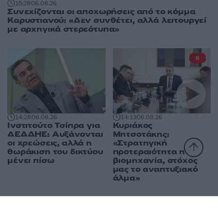
15:28
06.08.26
Συνεχίζονται οι αποχωρήσεις από το κόμμα
Καρυστιανού: «Δεν συνθέτει, αλλά λειτουργεί
με αρχηγικά στερεότυπα»
6
14:28
06.08.26
14:13
06.08.26
Ινστιτούτο Τσίπρα για
Κυριάκος
ΔΕΔΔΗΕ: Αυξάνονται
Μητσοτάκης:
οι χρεώσεις, αλλά η
«Στρατηγική
θωράκιση του δικτύου
προτεραιότητα η
μένει πίσω
βιομηχανία, στόχος
μας το αναπτυξιακό
άλμα»