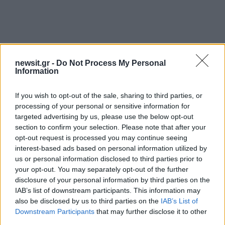
newsit.gr -
Do Not Process My Personal
Information
If you wish to opt-out of the sale, sharing to third parties, or
processing of your personal or sensitive information for
Όταν ρωτήθηκε για το τρίτο μνημόνιο που
targeted advertising by us, please use the below opt-out
υπέγραψε η κυβέρνηση του ΣΥΡΙΖΑ είπε. «Το
section to confirm your selection. Please note that after your
πρόγραμμα δεν μπορούσε να κλείσει και
opt-out request is processed you may continue seeing
χρειάζονταν τρίτο για να κλείσει το μνημονιακό
interest-based ads based on personal information utilized by
us or personal information disclosed to third parties prior to
πρόγραμμα. Δυστυχώς ο Αλέξης Τσίπρας τους
your opt-out. You may separately opt-out of the further
έδωσε την ευκαιρία να ρίξουν το δικό τους
disclosure of your personal information by third parties on the
φταίξιμο στην αριστερά».
IAB’s list of downstream participants. This information may
also be disclosed by us to third parties on the
IAB’s List of
Downstream Participants
that may further disclose it to other
Ο Γιάνης Βαρουφάκης αποκάλυψε και μια
third parties.