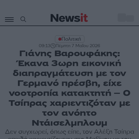
Μετάβαση
σε
o
30
περιεχόμενο
Πολιτική
09:13
Πέμπτη 7 Μαΐου 2026
Γιάνης Βαρουφάκης:
Έκανα 3ωρη εικονική
διαπραγμάτευση με τον
Γερμανό πρέσβη, είχε
νοοτροπία κατακτητή – Ο
Τσίπρας χαριεντιζόταν με
τον ανόητο
Ντάισελμπλουμ
Δεν συγχωρεί, όπως είπε, τον Αλέξη Τσίπρα