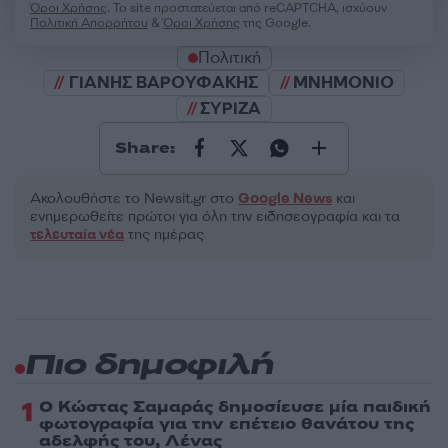
Όροι Χρήσης
. Το site προστατεύεται από reCAPTCHA, ισχύουν
Πολιτική Απορρήτου
&
Όροι Χρήσης
της Google.
Πολιτική
ΓΙΑΝΗΣ ΒΑΡΟΥΦΑΚΗΣ
ΜΝΗΜΟΝΙΟ
ΣΥΡΙΖΑ
Share:
Ακολουθήστε το Νewsit.gr στο
Google News
και
ενημερωθείτε πρώτοι για όλη την ειδησεογραφία και τα
τελευταία νέα
της ημέρας
Πιο δημοφιλή
1
Ο Κώστας Σαμαράς δημοσίευσε μία παιδική
φωτογραφία για την επέτειο θανάτου της
αδελφής του, Λένας