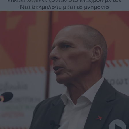
επειδή χαριεντίζονταν στο Μαξίμου με τον
Ντάισελμπλουμ μετά το μνημόνιο