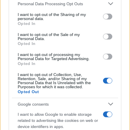
Please note that this website/app uses one or more Google
Personal Data Processing Opt Outs
services and may gather and store information including but
not limited to your visit or usage behaviour. You may click to
I want to opt-out of the Sharing of my
personal data.
grant or deny consent to Google and its third-party tags to
Opted In
use your data for below specified purposes in below Google
consent section.
I want to opt-out of the Sale of my
Personal Data.
Opted In
I want to opt-out of processing my
Στην Κουμουνδούρου, πάντως, οι συζητήσεις για
Personal Data for Targeted Advertising.
Opted In
την επόμενη ημέρα φαίνεται πως εντείνονται.
Ανάμεσα στην ανάγκη ενότητας, την πίεση των
I want to opt-out of Collection, Use,
Retention, Sale, and/or Sharing of my
δημοσκοπήσεων και την κινητικότητα γύρω από
Personal Data that Is Unrelated with the
Purposes for which it was collected.
τον Αλέξη Τσίπρα, ο ΣΥΡΙΖΑ καλείται να
Opted Out
απαντήσει όχι μόνο με ποιον θα πορευθεί, αλλά
και με ποια μορφή θα διεκδικήσει ρόλο στον νέο
Google consents
πολιτικό χάρτη.
I want to allow Google to enable storage
related to advertising like cookies on web or
ΔΙΑΦΗΜΙΣΗ
device identifiers in apps.