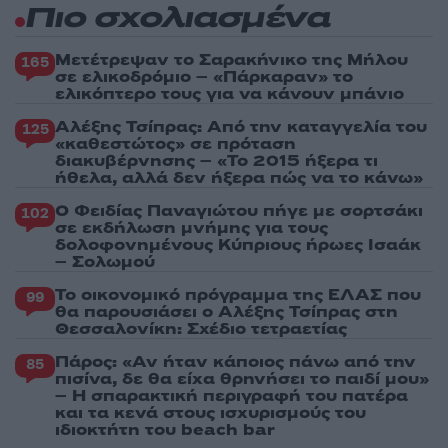
Πιο σχολιασμένα
Μετέτρεψαν το Σαρακήνικο της Μήλου
165
σε ελικοδρόμιο – «Πάρκαραν» το
ελικόπτερο τους για να κάνουν μπάνιο
Αλέξης Τσίπρας: Από την καταγγελία του
125
«καθεστώτος» σε πρόταση
διακυβέρνησης – «Το 2015 ήξερα τι
ήθελα, αλλά δεν ήξερα πώς να το κάνω»
Ο Φειδίας Παναγιώτου πήγε με σορτσάκι
102
σε εκδήλωση μνήμης για τους
δολοφονημένους Κύπριους ήρωες Ισαάκ
– Σολωμού
Το οικονομικό πρόγραμμα της ΕΛΑΣ που
99
θα παρουσιάσει ο Αλέξης Τσίπρας στη
Θεσσαλονίκη: Σχέδιο τετραετίας
Πάρος: «Αν ήταν κάποιος πάνω από την
85
πισίνα, δε θα είχα θρηνήσει το παιδί μου»
– Η σπαρακτική περιγραφή του πατέρα
και τα κενά στους ισχυρισμούς του
ιδιοκτήτη του beach bar