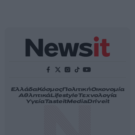
Ελλάδα
Κόσμος
Πολιτική
Οικονομία
Αθλητικά
Lifestyle
Τεχνολογία
Υγεία
Tasteit
Media
Driveit