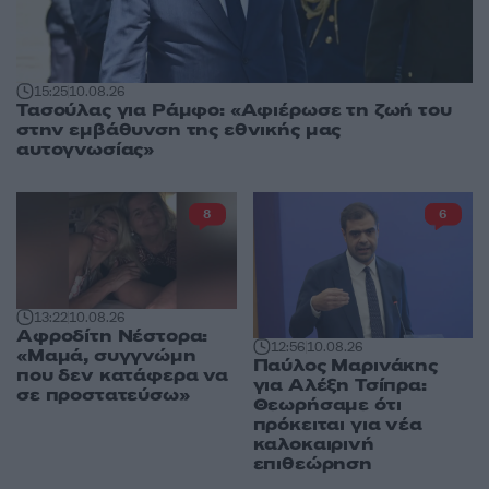
15:25
10.08.26
Τασούλας για Ράμφο: «Αφιέρωσε τη ζωή του
στην εμβάθυνση της εθνικής μας
αυτογνωσίας»
8
6
13:22
10.08.26
Αφροδίτη Νέστορα:
12:56
10.08.26
«Μαμά, συγγνώμη
Παύλος Μαρινάκης
που δεν κατάφερα να
για Αλέξη Τσίπρα:
σε προστατεύσω»
Θεωρήσαμε ότι
πρόκειται για νέα
καλοκαιρινή
επιθεώρηση