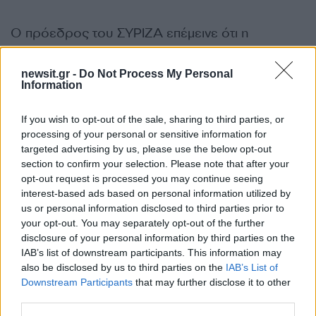
Ο πρόεδρος του ΣΥΡΙΖΑ επέμεινε ότι η
τελευταία απόφαση της Κεντρικής Επιτροπής
μιλά για «ενότητα και ανασύνθεση του
newsit.gr -
Do Not Process My Personal
Information
προοδευτικού χώρου», με «καθοριστικό ρόλο»
του Αλέξη Τσίπρα και με συγκλίσεις «με όσους
If you wish to opt-out of the sale, sharing to third parties, or
θέλουν και όσους μπορούν».
processing of your personal or sensitive information for
targeted advertising by us, please use the below opt-out
section to confirm your selection. Please note that after your
opt-out request is processed you may continue seeing
interest-based ads based on personal information utilized by
us or personal information disclosed to third parties prior to
your opt-out. You may separately opt-out of the further
disclosure of your personal information by third parties on the
IAB’s list of downstream participants. This information may
also be disclosed by us to third parties on the
IAB’s List of
Downstream Participants
that may further disclose it to other
third parties.