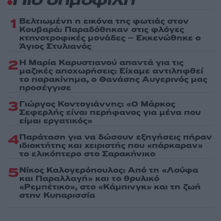
Πιο δημοφιλή
1
Βελτιωμένη η εικόνα της φωτιάς στον
Κουβαρά: Παραδόθηκαν στις φλόγες
κτηνοτροφικές μονάδες – Εκκενώθηκε ο
Άγιος Στυλιανός
2
Η Μαρία Καρυστιανού απαντά για τις
μαζικές αποχωρήσεις: Είχαμε αντιληφθεί
το παρακίνημα, ο Θανάσης Αυγερινός μας
προσέγγισε
3
Γιώργος Κοντογιάννης: «Ο Μάρκος
Σεφερλής είναι περήφανος για μένα που
είμαι εργατικός»
4
Παράταση για να δώσουν εξηγήσεις πήραν
ιδιοκτήτης και χειριστής που «πάρκαραν»
το ελικόπτερο στο Σαρακήνικο
5
Νίκος Καλογερόπουλος: Από τη «Λούφα
και Παραλλαγή» και το θρυλικό
«Ρεμπέτικο», στο «Κάμπινγκ» και τη ζωή
στην Κυπαρισσία