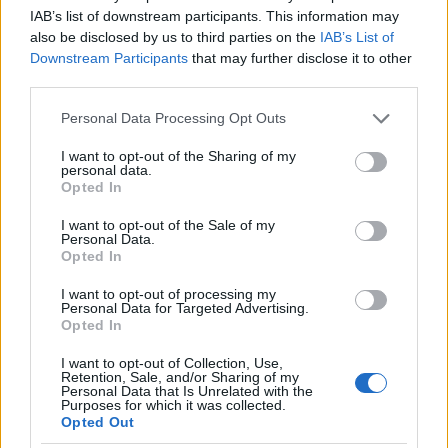
6
IAB’s list of downstream participants. This information may
also be disclosed by us to third parties on the
IAB’s List of
Downstream Participants
that may further disclose it to other
third parties.
Please note that this website/app uses one or more Google
Personal Data Processing Opt Outs
services and may gather and store information including but
not limited to your visit or usage behaviour. You may click to
I want to opt-out of the Sharing of my
personal data.
grant or deny consent to Google and its third-party tags to
Opted In
use your data for below specified purposes in below Google
consent section.
I want to opt-out of the Sale of my
Personal Data.
Opted In
16:41
25.12.25
Αντελίνα Βαρθακούρη και Χάρης
I want to opt-out of processing my
Βαρθακούρης έκαναν χριστουγεννιάτικο
Personal Data for Targeted Advertising.
τραπέζι με όλη την οικογένεια του Γιάννη
Opted In
Πάριου
I want to opt-out of Collection, Use,
Retention, Sale, and/or Sharing of my
Personal Data that Is Unrelated with the
Purposes for which it was collected.
Opted Out