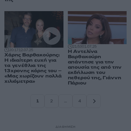
21:53
01.07.25
20:17
12.07.25
Η Αντελίνα
Χάρης Βαρθακούρης:
Βαρθακούρη
Η ιδιαίτερη ευχή για
απάντησε για την
τα γενέθλια της
απουσία της από την
13χρονης κόρης του –
εκδήλωση του
«Μας χωρίζουν πολλά
πεθερού της, Γιάννη
χιλιόμετρα»
Πάριου
1
2
…
4
Σελίδα
Σελίδα
Σελίδα
ΔΙΑΦΗΜΙΣΗ