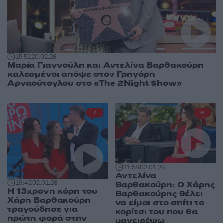
15:52
20.02.26
Μαρία Γιαννούλη και Αντελίνα Βαρθακούρη
καλεσμένοι απόψε στον Γρηγόρη
Αρναούτογλου στο «The 2Night Show»
7
6
11:58
02.01.26
Αντελίνα
19:42
02.01.26
Βαρθακούρη: Ο Χάρης
Η 13χρονη κόρη του
Βαρθακούρης θέλει
Χάρη Βαρθακούρη
να είμαι στο σπίτι το
τραγούδησε για
κορίτσι του που θα
πρώτη φορά στην
μαγειρέψω