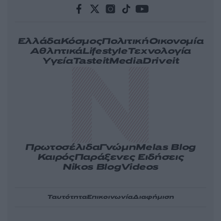
Ελλάδα
Κόσμος
Πολιτική
Οικονομία
Αθλητικά
Lifestyle
Τεχνολογία
Υγεία
Tasteit
Media
Driveit
Πρωτοσέλιδα
Γνώμη
Melas Blog
Καιρός
Παράξενες Ειδήσεις
Nikos Blog
Videos
Ταυτότητα
Επικοινωνία
Διαφήμιση