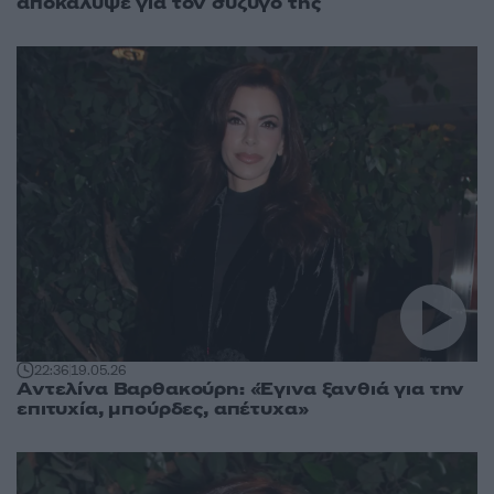
αποκάλυψε για τον σύζυγό της
22:36
19.05.26
Αντελίνα Βαρθακούρη: «Έγινα ξανθιά για την
επιτυχία, μπούρδες, απέτυχα»