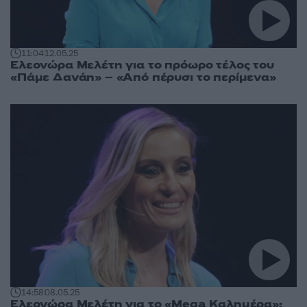
11:04
12.05.25
Ελεονώρα Μελέτη για το πρόωρο τέλος του
«Πάμε Δανάη» – «Από πέρυσι το περίμενα»
14:58
08.05.25
Ελεονώρα Μελέτη για το «Mega Καλημέρα»: