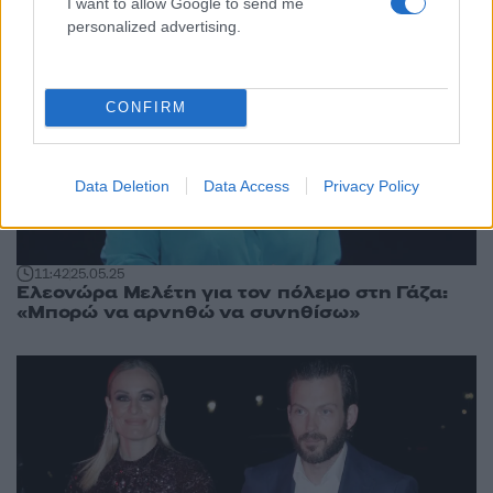
I want to allow Google to send me
personalized advertising.
CONFIRM
Data Deletion
Data Access
Privacy Policy
11:42
25.05.25
Ελεονώρα Μελέτη για τον πόλεμο στη Γάζα:
«Μπορώ να αρνηθώ να συνηθίσω»