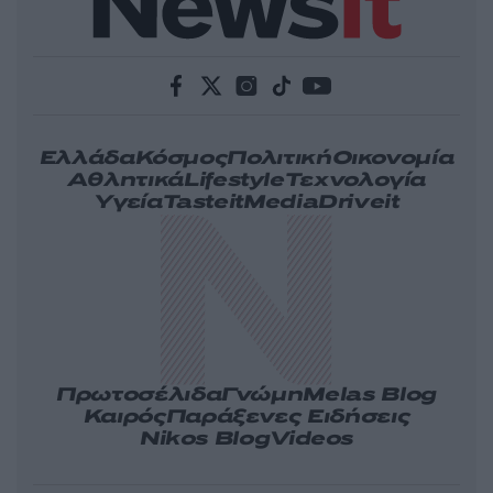
Ελλάδα
Κόσμος
Πολιτική
Οικονομία
Αθλητικά
Lifestyle
Τεχνολογία
Υγεία
Tasteit
Media
Driveit
Πρωτοσέλιδα
Γνώμη
Melas Blog
Καιρός
Παράξενες Ειδήσεις
Nikos Blog
Videos