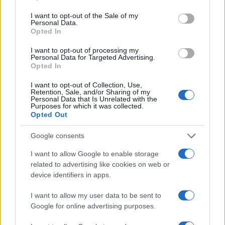
use your data for below specified purposes in below Google
ιστορίες τους μάς ράγισαν την καρδιά»
consent section.
I want to opt-out of the Sale of my
Personal Data.
Opted In
I want to opt-out of processing my
Personal Data for Targeted Advertising.
Opted In
I want to opt-out of Collection, Use,
Retention, Sale, and/or Sharing of my
Personal Data that Is Unrelated with the
Purposes for which it was collected.
Opted Out
Google consents
I want to allow Google to enable storage
related to advertising like cookies on web or
11:42
27.05.25
Ελεονώρα Μελέτη: «Είδα να φεύγουν
device identifiers in apps.
άνθρωποι από δίπλα μου, όταν μπήκα στην
Ευρωβουλή»
I want to allow my user data to be sent to
Google for online advertising purposes.