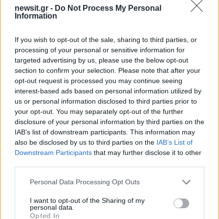
newsit.gr -
Do Not Process My Personal
Information
If you wish to opt-out of the sale, sharing to third parties, or
processing of your personal or sensitive information for
targeted advertising by us, please use the below opt-out
section to confirm your selection. Please note that after your
opt-out request is processed you may continue seeing
interest-based ads based on personal information utilized by
us or personal information disclosed to third parties prior to
your opt-out. You may separately opt-out of the further
disclosure of your personal information by third parties on the
IAB’s list of downstream participants. This information may
also be disclosed by us to third parties on the
IAB’s List of
Downstream Participants
that may further disclose it to other
third parties.
Please note that this website/app uses one or more Google
Personal Data Processing Opt Outs
services and may gather and store information including but
not limited to your visit or usage behaviour. You may click to
I want to opt-out of the Sharing of my
20:44
28.05.25
personal data.
Συγκλονίζει η Ελεονώρα Μελέτη για τα
grant or deny consent to Google and its third-party tags to
Opted In
θύματα σεξουαλικής βίας της Κύπρου: «Οι