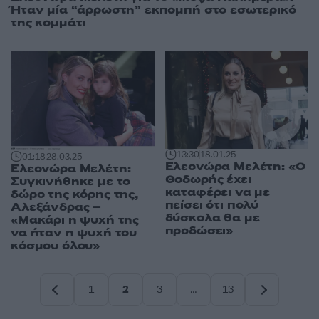
Ήταν μία “άρρωστη” εκπομπή στο εσωτερικό
της κομμάτι
13:30
18.01.25
01:18
28.03.25
Ελεονώρα Μελέτη: «Ο
Ελεονώρα Μελέτη:
Θοδωρής έχει
Συγκινήθηκε με το
καταφέρει να με
δώρο της κόρης της,
πείσει ότι πολύ
Αλεξάνδρας –
δύσκολα θα με
«Μακάρι η ψυχή της
προδώσει»
να ήταν η ψυχή του
κόσμου όλου»
1
2
3
…
13
Σελίδα
Σελίδα
Σελίδα
Σελίδα