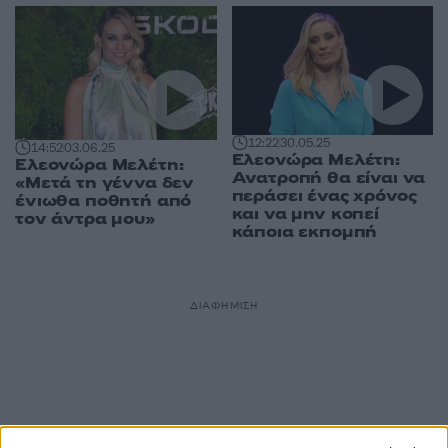
12:22
30.05.25
14:52
03.06.25
Ελεονώρα Μελέτη:
Ελεονώρα Μελέτη:
Ανατροπή θα είναι να
«Μετά τη γέννα δεν
περάσει ένας χρόνος
ένιωθα ποθητή από
και να μην κοπεί
τον άντρα μου»
κάποια εκπομπή
ΔΙΑΦΗΜΙΣΗ