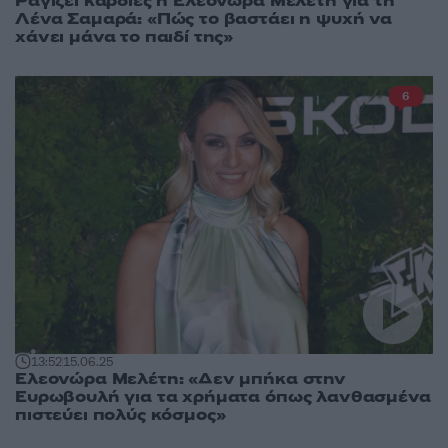
Ραγίζει καρδιές η Ελεονώρα Μελέτη για τη
Λένα Σαμαρά: «Πώς το βαστάει η ψυχή να
χάνει μάνα το παιδί της»
6
13:52
15.06.25
Ελεονώρα Μελέτη: «Δεν μπήκα στην
Ευρωβουλή για τα χρήματα όπως λανθασμένα
πιστεύει πολύς κόσμος»