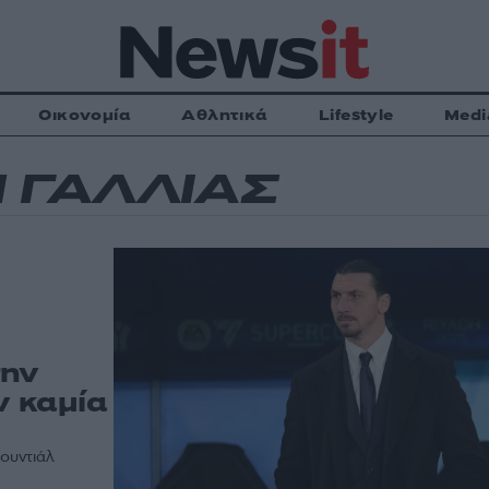
Οικονομία
Αθλητικά
Lifestyle
Medi
 ΓΑΛΛΙΑΣ
την
ν καμία
Μουντιάλ