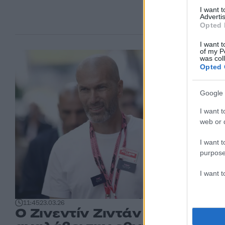
I want 
Advertis
Opted 
I want t
of my P
was col
Opted 
Google 
I want t
web or d
I want t
purpose
I want 
11:45
23.03.26
Ο Ζινεντίν Ζιντάν θα