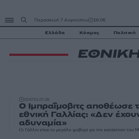
Μετάβαση
σε
περιεχόμενο
Παρασκευή 7 Αυγούστου
16:06
Ελλάδα
Κόσμος
Πολιτική
ΕΘΝΙΚΗ
15:57
01.07.26
Ο Ιμπραΐμοβιτς αποθέωσε 
εθνική Γαλλίας: «Δεν έχου
αδυναμία»
Οι Γάλλοι είναι το μεγάλο φαβορί για την κατάκτηση του 