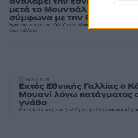
αναλάβει την εθνική Γαλλίας
μετά το Μουντιάλ 2026
σύμφωνα με την Parisien
Έρχεται η εποχή του "Ζιζού" στον πάγκο των "μπλε", σύμφωνα 
τους Γάλλους
12:03
10.11.25
Εκτός Εθνικής Γαλλίας ο Κ
Μουανί λόγω κατάγματος 
γνάθο
Θα χάσει τα ματς των “μπλε” ματς με Ουκρανία και Αζερμ