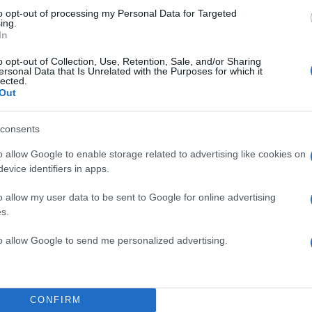
to opt-out of processing my Personal Data for Targeted
ing.
In
o opt-out of Collection, Use, Retention, Sale, and/or Sharing
ersonal Data that Is Unrelated with the Purposes for which it
lected.
Out
consents
o allow Google to enable storage related to advertising like cookies on
evice identifiers in apps.
o allow my user data to be sent to Google for online advertising
s.
to allow Google to send me personalized advertising.
10:12
21.02.26
Ο Ζινεντίν Ζιντάν
CONFIRM
αναλαμβάνει την εθνικ