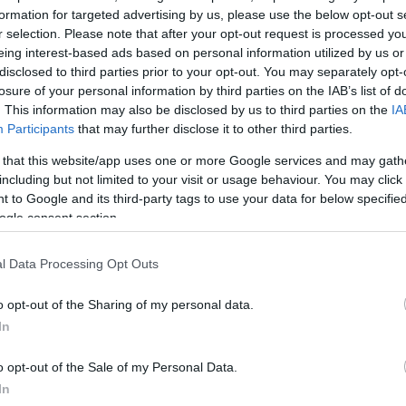
formation for targeted advertising by us, please use the below opt-out s
r selection. Please note that after your opt-out request is processed y
κλεισμό των
eing interest-based ads based on personal information utilized by us or
disclosed to third parties prior to your opt-out. You may separately opt-
losure of your personal information by third parties on the IAB’s list of
. This information may also be disclosed by us to third parties on the
IA
Participants
that may further disclose it to other third parties.
 that this website/app uses one or more Google services and may gath
including but not limited to your visit or usage behaviour. You may click 
 to Google and its third-party tags to use your data for below specifi
ogle consent section.
:
l Data Processing Opt Outs
ης
o opt-out of the Sharing of my personal data.
σε το
In
τέ
από τον Γάλλο
o opt-out of the Sale of my Personal Data.
In