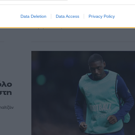
Γαλλίας μετά το Μουντι
2026
Data Deletion
Data Access
Privacy Policy
Για οριστική συμφωνία κάνει λόγο ο διάσημος ρεπό
με
Φαμπρίτσιο Ρομάνο
όλο
στη
παϊτζάν