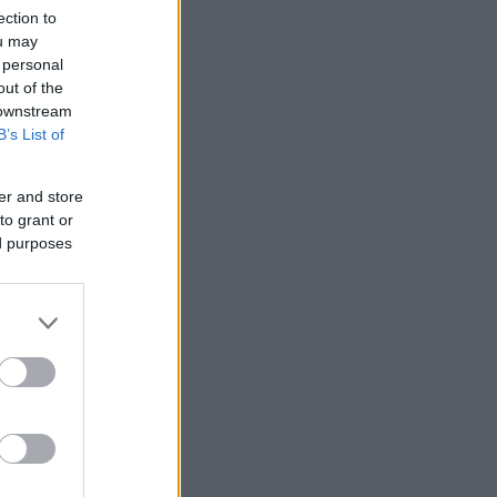
ection to
ou may
 personal
out of the
 downstream
B’s List of
er and store
to grant or
ed purposes