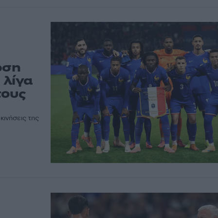
ωση
 λίγα
τους
κινήσεις της