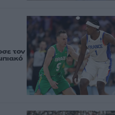
ωσε τον
μπιακό