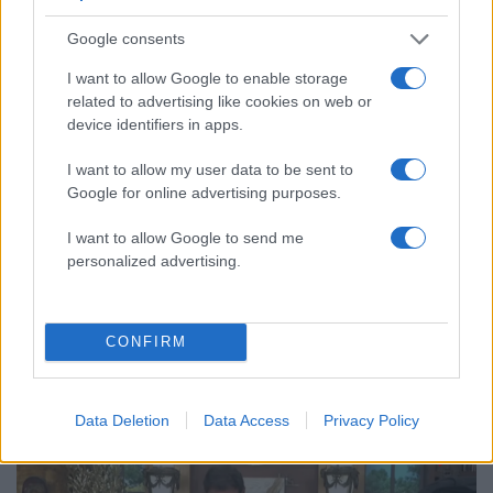
Google consents
31
I want to allow Google to enable storage
related to advertising like cookies on web or
device identifiers in apps.
I want to allow my user data to be sent to
Google for online advertising purposes.
I want to allow Google to send me
personalized advertising.
08:03
21.03.26
Η μπίζνα με τα πλαστά έργα τέχνης στο
CONFIRM
Κολωνάκι - Τι ερευνά το ελληνικό FBI για τον
γνωστό γκαλερίστα Γιώργο Τσαγκαράκη
Data Deletion
Data Access
Privacy Policy
74