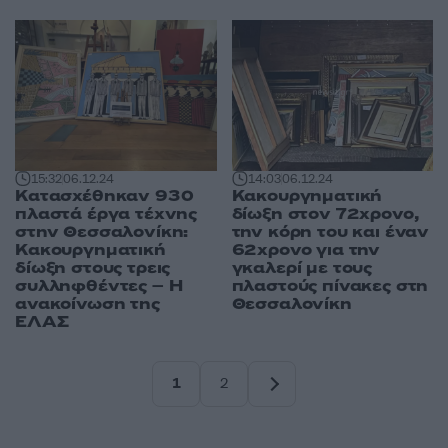
15:32
06.12.24
14:03
06.12.24
Κατασχέθηκαν 930
Κακουργηματική
πλαστά έργα τέχνης
δίωξη στον 72χρονο,
στην Θεσσαλονίκη:
την κόρη του και έναν
Κακουργηματική
62χρονο για την
δίωξη στους τρεις
γκαλερί με τους
συλληφθέντες – Η
πλαστούς πίνακες στη
ανακοίνωση της
Θεσσαλονίκη
ΕΛΑΣ
1
2
Σελίδα
Σελίδα