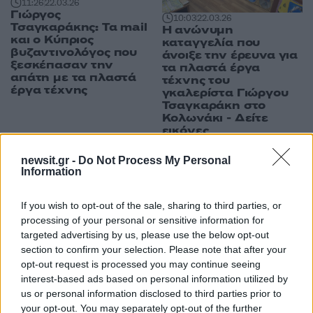
11:26
22.03.26
Γιώργος
10:03
22.03.26
Τσαγκαράκης: Τα mail
Η ανώνυμη
και ο Κύπριος
καταγγελία που
βυζαντινολόγος που
άνοιξε την έρευνα για
ξεσκέπασαν την
τα πλαστά έργα
απάτη με τα πλαστά
τέχνης του
έργα τέχνης
γκαλερίστα Γιώργου
Τσαγκαράκη στο
Κολωνάκι - Δείτε
εικόνες
newsit.gr -
Do Not Process My Personal
Information
ΔΙΑΦΗΜΙΣΗ
If you wish to opt-out of the sale, sharing to third parties, or
processing of your personal or sensitive information for
targeted advertising by us, please use the below opt-out
section to confirm your selection. Please note that after your
opt-out request is processed you may continue seeing
interest-based ads based on personal information utilized by
us or personal information disclosed to third parties prior to
your opt-out. You may separately opt-out of the further