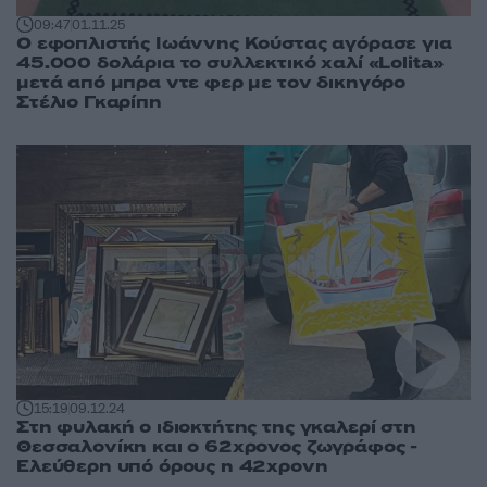
09:47
01.11.25
Ο εφοπλιστής Ιωάννης Κούστας αγόρασε για
45.000 δολάρια το συλλεκτικό χαλί «Lolita»
μετά από μπρα ντε φερ με τον δικηγόρο
Στέλιο Γκαρίπη
15:19
09.12.24
Στη φυλακή ο ιδιοκτήτης της γκαλερί στη
Θεσσαλονίκη και ο 62χρονος ζωγράφος -
Ελεύθερη υπό όρους η 42χρονη