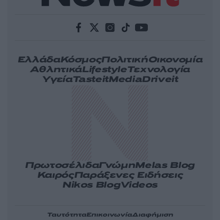
Ελλάδα
Κόσμος
Πολιτική
Οικονομία
Αθλητικά
Lifestyle
Τεχνολογία
Υγεία
Tasteit
Media
Driveit
Πρωτοσέλιδα
Γνώμη
Melas Blog
Καιρός
Παράξενες Ειδήσεις
Nikos Blog
Videos
Ταυτότητα
Επικοινωνία
Διαφήμιση