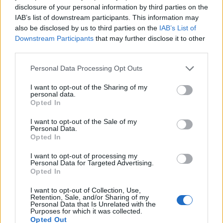
disclosure of your personal information by third parties on the
IAB’s list of downstream participants. This information may
also be disclosed by us to third parties on the
IAB’s List of
Downstream Participants
that may further disclose it to other
third parties.
81
Please note that this website/app uses one or more Google
Personal Data Processing Opt Outs
services and may gather and store information including but
not limited to your visit or usage behaviour. You may click to
I want to opt-out of the Sharing of my
personal data.
grant or deny consent to Google and its third-party tags to
Opted In
use your data for below specified purposes in below Google
consent section.
I want to opt-out of the Sale of my
Personal Data.
Opted In
I want to opt-out of processing my
Personal Data for Targeted Advertising.
Opted In
I want to opt-out of Collection, Use,
12:02
21.03.26
Retention, Sale, and/or Sharing of my
Μόνο 7 ήταν τα γνήσια έργα στη γκαλερί του
Personal Data that Is Unrelated with the
Γιώργου Τσαγκαράκη - Κατασχέθηκαν
Purposes for which it was collected.
190.000 ευρώ, συνελήφθη υπάλληλός του
Opted Out