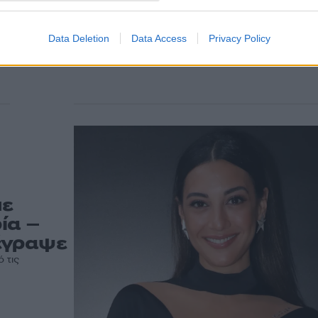
κάνει τους θαυμαστές τ
«παραμιλούν»
Η Βρισηίδα Ανδριώτου εντυπωσίασε τους θαυμαστές
Data Deletion
Data Access
Privacy Policy
νέες φωτογραφίες που δημοσιοποίησε
με
ία –
έγραψε
 τις