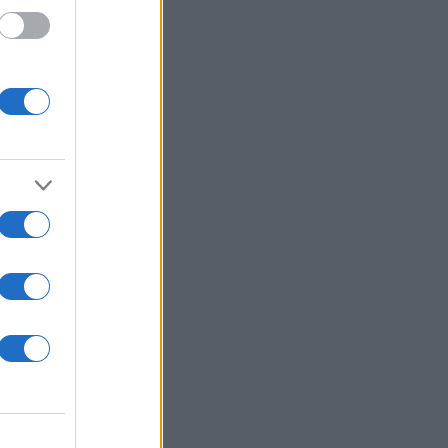
ζάρει
και