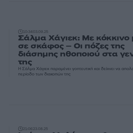
10:34
03.09.25
Σάλμα Χάγιεκ: Με κόκκινο 
σε σκάφος – Οι πόζες της
διάσημης ηθοποιού στα γε
της
Η Σάλμα Χάγιεκ παραμένει γοητευτική και δείχνει να απολ
περίοδο των διακοπών της
21:06
23.08.25