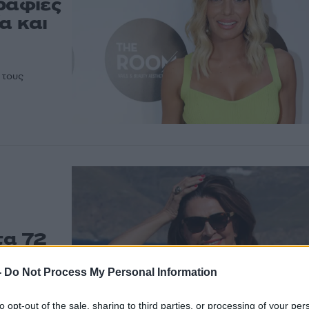
ραφίες
α και
 τους
τα 72
ρμα η
-
Do Not Process My Personal Information
η και
to opt-out of the sale, sharing to third parties, or processing of your per