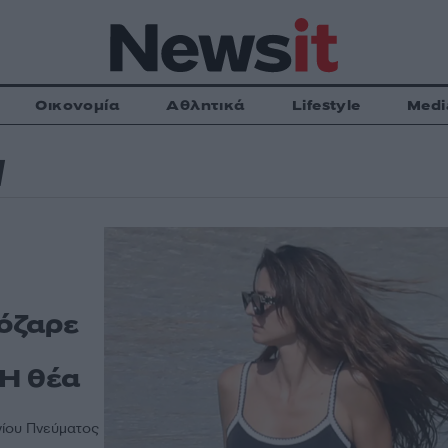
Οικονομία
Αθλητικά
Lifestyle
Medi
Ι
όζαρε
 Η θέα
γίου Πνεύματος