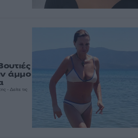
Βουτιές
ην άμμο
α
ς - Δείτε τις