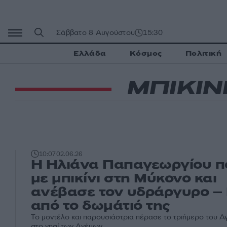
Μετάβαση
σε
περιεχόμενο
Σάββατο 8 Αυγούστου
15:30
Ελλάδα
Κόσμος
Πολιτική
ΜΠΙΚΙΝ
10:07
02.06.26
Η Ηλιάνα Παπαγεωργίου π
με μπικίνι στη Μύκονο και
ανέβασε τον υδράργυρο –
από το δωμάτιό της
Το μοντέλο και παρουσιάστρια πέρασε το τριήμερο του Α
στο νησί των Ανέμων