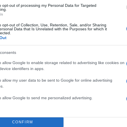
to opt-out of processing my Personal Data for Targeted
ing.
In
o opt-out of Collection, Use, Retention, Sale, and/or Sharing
ersonal Data that Is Unrelated with the Purposes for which it
lected.
Out
consents
o allow Google to enable storage related to advertising like cookies on
evice identifiers in apps.
o allow my user data to be sent to Google for online advertising
s.
to allow Google to send me personalized advertising.
08:20
23.07.25
Βρισηίδα Ανδριώτου: Πο
με μικροσκοπικό μπικίνι 
CONFIRM