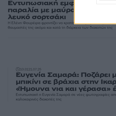
Εντυπωσιακή εμφάνιση σε
παραλία με μαύρο μπικίνι και
λευκό σορτσάκι
Η Ελένη Φουρέιρα φροντίζει να κρατάει επαφή με τους
θαυμαστές της ακόμα και κατά τη διάρκεια των διακοπών της
10:31
21.07.25
Ευγενία Σαμαρά: Ποζάρει 
μπικίνι σε βράχια στην Ικαρ
«Ήμουνα νια και γέρασα» 
Εντυπωσιακή η Ευγενία Σαμαρά σε νέες φωτογραφίες από
καλοκαιρινές διακοπές της