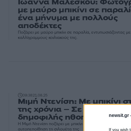
Ιωάννα Μαλέσκου: Φωτογ
με μαύρο μπικίνι σε παραλί
ένα μήνυμα με πολλούς
αποδέκτες
Ποζάρει με μαύρο μπικίνι σε παραλία, εντυπωσιάζοντας με
καλλίγραμμους κοιλιακούς της.
09:38
21.08.25
Μιμή Ντενίση: Με μπικίνι σ
της χρόνια – Σε άψογη φό
δημοφιλής ηθοποιός
newsit.gr 
Η Μιμή Ντενίση ποζάρει με μπικίνι αναδεικνύοντας με άνεσ
αυτοπεποίθηση τη σιλουέτα της
If you wish 