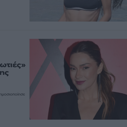
ωτιές»
της
δημοσιοποίησε