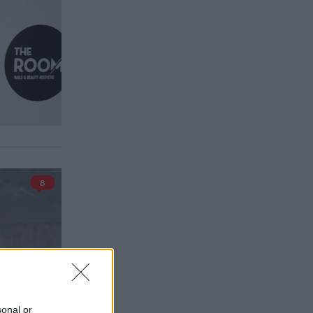
8
sonal or