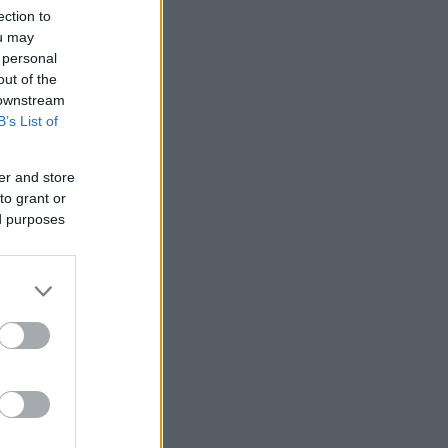
ection to
ou may
 personal
out of the
 downstream
B’s List of
er and store
to grant or
ed purposes