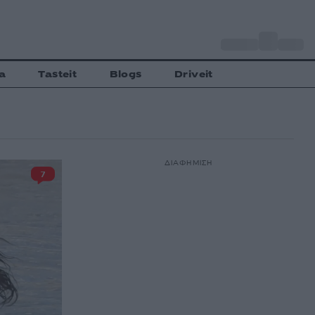
o
Αθήνα
35
C
a
Tasteit
Blogs
Driveit
ΔΙΑΦΗΜΙΣΗ
7