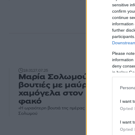
sensitive in
confirm you
continue se
information 
further disc
participants
Downstream 
Please note
information 
deny consent
18:31
27.07.25
in below Go
Μαρία Σολωμού: Απογευμα
βουτιές με μαύρο μπικίνι κα
Persona
χαμόγελα στον φωτογραφι
φακό
I want t
«Η ωραιότερη βουτιά της ημέρας είναι η απογευματινή» γ
Opted 
Σολωμού
I want t
Opted 