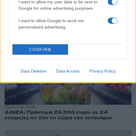
I want to allow my user data to be sent to
Google for online advertising purposes.
06:51
18.02.26
Παράθυρο για «ψαλίδι» έως και 75% στα
I want to allow Google to send me
πρόστιμα της Εφορίας από τις 20 Φεβρουαρίου
personalized advertising.
CONFIRM
Data Deletion
Data Access
Privacy Policy
14:07
16.02.26
ΔΙΜΕΑ: Πρόστιμα 26.500 ευρώ σε 24
εταιρείες σε όλη τη χώρα τον Ιανουάριο