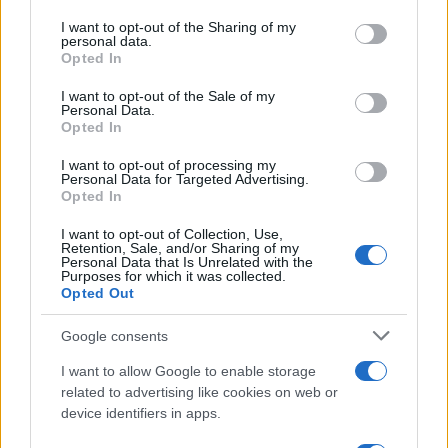
services and may gather and store information including but
not limited to your visit or usage behaviour. You may click to
I want to opt-out of the Sharing of my
personal data.
grant or deny consent to Google and its third-party tags to
Opted In
use your data for below specified purposes in below Google
consent section.
I want to opt-out of the Sale of my
Personal Data.
Opted In
06:47
02.03.26
Ηλεκτρονικά τιμολόγια: Τέλος στην περίοδο
I want to opt-out of processing my
Personal Data for Targeted Advertising.
χάριτος, από σήμερα ξεκινούν τα πρόστιμα –
Opted In
Ποιες επιχειρήσεις αφορά
I want to opt-out of Collection, Use,
Retention, Sale, and/or Sharing of my
Personal Data that Is Unrelated with the
Purposes for which it was collected.
Opted Out
Google consents
I want to allow Google to enable storage
related to advertising like cookies on web or
device identifiers in apps.