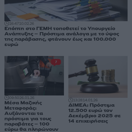
16:47
10.02.26
Επόπτη στο ΓΕΜΗ τοποθετεί το Υπουργείο
Ανάπτυξης – Πρόστιμα ανάλογα με το ύψος
της παράβασης, φτάνουν έως και 100.000
ευρώ
7
09:50
26.01.26
13:28
14.01.26
Μέσα Μαζικής
ΔΙΜΕΑ: Πρόστιμα
Μεταφοράς:
12.500 ευρώ τον
Αυξάνονται τα
Δεκέμβριο 2025 σε
πρόστιμα για τους
14 επιχειρήσεις
παραβάτες – 100
εύρω θα πληρώνουν