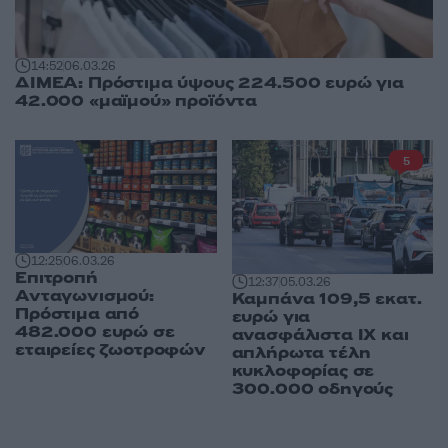
14:52
06.03.26
ΔΙΜΕΑ: Πρόστιμα ύψους 224.500 ευρώ για
42.000 «μαϊμού» προϊόντα
5
12:25
06.03.26
Επιτροπή
12:37
05.03.26
Ανταγωνισμού:
Καμπάνα 109,5 εκατ.
Πρόστιμα από
ευρώ για
482.000 ευρώ σε
ανασφάλιστα ΙΧ και
εταιρείες ζωοτροφών
απλήρωτα τέλη
κυκλοφορίας σε
300.000 οδηγούς