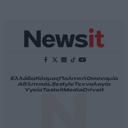
Ελλάδα
Κόσμος
Πολιτική
Οικονομία
Αθλητικά
Lifestyle
Τεχνολογία
Υγεία
Tasteit
Media
Driveit