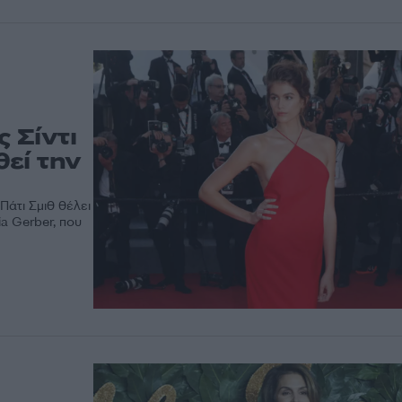
 Σίντι
εί την
Πάτι Σμιθ θέλει
ia Gerber, που