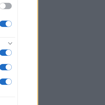
γάπης
ς τον
όνια