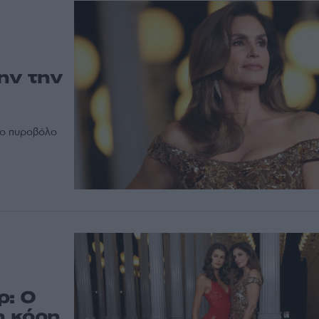
ην την
το πυροβόλο
ρ: Ο
η κόρη