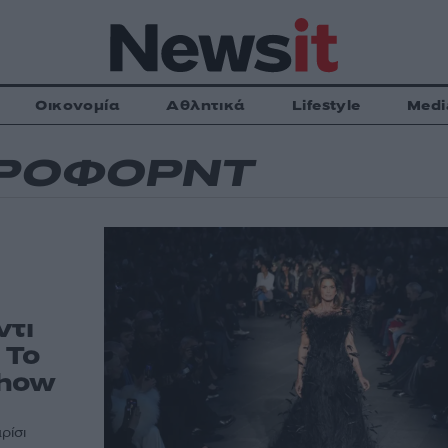
Οικονομία
Αθλητικά
Lifestyle
Medi
ΚΡΟΦΟΡΝΤ
ντι
 Το
show
ρίσι