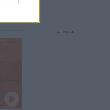
ντι
 «χρόνια
ΔΙΑΦΗΜΙΣΗ