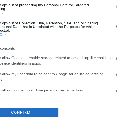
to opt-out of processing my Personal Data for Targeted
ing.
In
o opt-out of Collection, Use, Retention, Sale, and/or Sharing
ersonal Data that Is Unrelated with the Purposes for which it
lected.
Out
consents
o allow Google to enable storage related to advertising like cookies on
evice identifiers in apps.
o allow my user data to be sent to Google for online advertising
s.
to allow Google to send me personalized advertising.
11:27
30.05.23
Το ξεχωριστό μήνυμα α
Η
της Σίντι Κρόφορντ προ
σύζυγο της για τα 25 χρ
CONFIRM