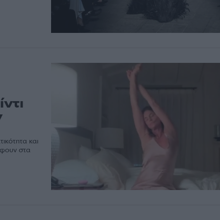
ίντι
ν
τικότητα και
άφουν στα