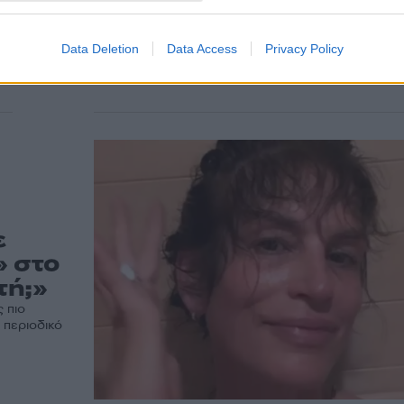
γάμου
Με ένα ξεχωριστό και ιδιαίτερο μήνυμα αγάπης, η Σί
Κρόφορντ είπε στον σύζυγό της, Ράντι Γκέρμπερ το
Data Deletion
Data Access
Privacy Policy
πολλά» για την 25η επέτειο...
ε
» στο
τή;»
ς πιο
 περιοδικό