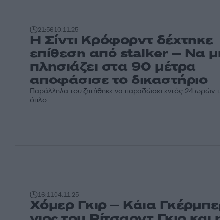
21:56
10.11.25
Η Σίντι Κρόφορντ δέχτηκε
επίθεση από stalker – Να μ
πλησιάζει στα 90 μέτρα
αποφάσισε το δικαστήριο
Παράλληλα του ζητήθηκε να παραδώσει εντός 24 ωρών 
όπλο
16:11
04.11.25
Χόμερ Γκιρ – Κάια Γκέρμπε
γιος του Ρίτσαρντ Γκιρ και 