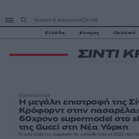
Μετάβαση
σε
περιεχόμενο
Κυριακή 9 Αυγούστου
10:28
Ελλάδα
Κόσμος
Πολιτική
ΣΙΝΤΙ 
14:45
18.05.26
Η μεγάλη επιστροφή της Σί
Κρόφορντ στην πασαρέλα:
60χρονο supermodel στο 
της Gucci στη Νέα Υόρκη
Η τελευταία της εμφάνιση σε catwalk ήταν το 2022 στο Πα