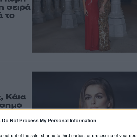
η σειρά
ά το
, Κάια
άσημο
των
-
Do Not Process My Personal Information
οντας την
 βλέμματα. Η
to opt-out of the sale, sharing to third parties, or processing of your per