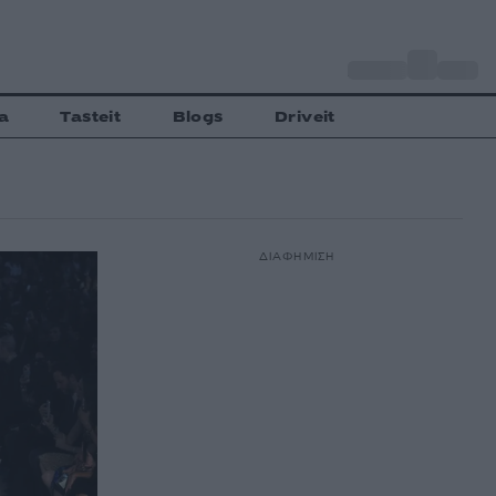
o
Αθήνα
30
C
a
Tasteit
Blogs
Driveit
ΔΙΑΦΗΜΙΣΗ