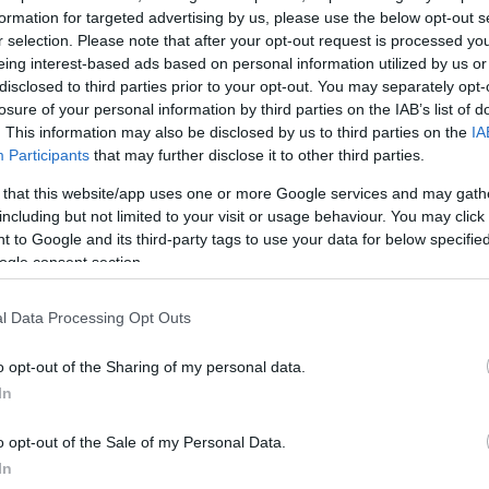
formation for targeted advertising by us, please use the below opt-out s
r selection. Please note that after your opt-out request is processed y
eing interest-based ads based on personal information utilized by us or
disclosed to third parties prior to your opt-out. You may separately opt-
losure of your personal information by third parties on the IAB’s list of
. This information may also be disclosed by us to third parties on the
IA
Participants
that may further disclose it to other third parties.
 that this website/app uses one or more Google services and may gath
including but not limited to your visit or usage behaviour. You may click 
 to Google and its third-party tags to use your data for below specifi
μόσια
ogle consent section.
ιο
l Data Processing Opt Outs
έντευξή της
ν Βασίλειο
o opt-out of the Sharing of my personal data.
In
o opt-out of the Sale of my Personal Data.
In