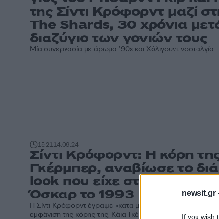
της Σίντι Κρόφορντ μαζί στ
The Shards, 30 χρόνια μετ
διαζύγιο των γονιών τους
Μία συνεργασία με άρωμα ’90s και Χόλιγουντ νοσταλγία
15:21
14.09.24
Σίντι Κρόφορντ: Η κόρη της
Γκέρμπερ, αναβίωσε το δι
look που είχε στην τελετή 
Όσκαρ το 1993
newsit.gr 
Η Σίντι Κρόφορντ έγραψε «κατά μάνα, κατά κόρη» σχολιάζ
εμφάνιση της κόρης της, Κάια Γκέρμπερ που μαγνήτισε τα
If you wish 