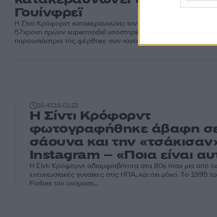
Γουίνφρεϊ
Η Σίντι Κρόφορντ κατακεραυνώνει την Όπρα Γουίνφρεϊ. Η
57χρονη πρώην supermodel υποστηρίζει ότι η διάσημη
παρουσιάστρια τής φέρθηκε σαν «αντικείμενο»,...
16:41
18.02.23
H Σίντι Κρόφορντ
φωτογραφήθηκε άβαφη σ
σάουνα και την «τσάκισαν
Instagram – «Ποια είναι αυ
Η Σίντι Κρόφορντ αδιαμφισβήτητα στα 80s ήταν μια από τι
εντυπωσιακές γυναίκες στις ΗΠΑ, και όχι μόνο. Το 1995 το
Forbes την ονόμασε...