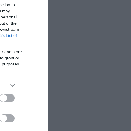
ection to
ou may
 personal
out of the
 downstream
B’s List of
er and store
to grant or
ed purposes