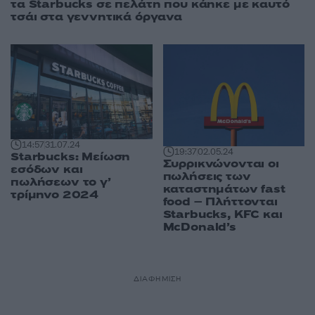
τα Starbucks σε πελάτη που κάηκε με καυτό
τσάι στα γεννητικά όργανα
14:57
31.07.24
19:37
02.05.24
Starbucks: Μείωση
Συρρικνώνονται οι
εσόδων και
πωλήσεις των
πωλήσεων το γ’
καταστημάτων fast
τρίμηνο 2024
food – Πλήττονται
Starbucks, KFC και
McDonald’s
ΔΙΑΦΗΜΙΣΗ