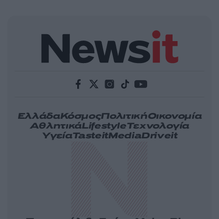
Ελλάδα
Κόσμος
Πολιτική
Οικονομία
Αθλητικά
Lifestyle
Τεχνολογία
Υγεία
Tasteit
Media
Driveit