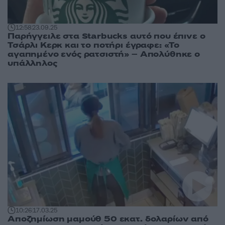
12:58
23.09.25
Παρήγγειλε στα Starbucks αυτό που έπινε ο
Τσάρλι Κερκ και το ποτήρι έγραφε: «Το
αγαπημένο ενός ρατσιστή» – Απολύθηκε ο
υπάλληλος
10:26
17.03.25
Αποζημίωση μαμούθ 50 εκατ. δολαρίων από