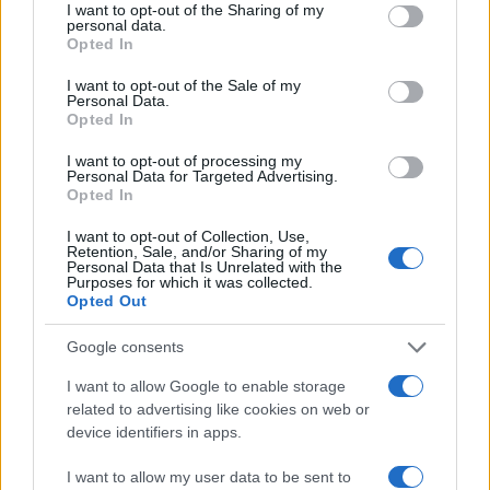
not limited to your visit or usage behaviour. You may click to
I want to opt-out of the Sharing of my
personal data.
grant or deny consent to Google and its third-party tags to
Opted In
use your data for below specified purposes in below Google
consent section.
I want to opt-out of the Sale of my
13:02
26.01.24
Personal Data.
Μέση Ανατολή: Αραβικό μποϊκοτάζ στην
Opted In
κατανάλωση προϊόντων δυτικών
επιχειρήσεων
I want to opt-out of processing my
Personal Data for Targeted Advertising.
Opted In
I want to opt-out of Collection, Use,
Retention, Sale, and/or Sharing of my
Personal Data that Is Unrelated with the
Purposes for which it was collected.
Opted Out
Google consents
I want to allow Google to enable storage
related to advertising like cookies on web or
device identifiers in apps.
I want to allow my user data to be sent to