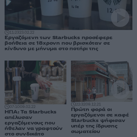
11:23
23.02.22
Εργαζόμενη των Starbucks προσέφερε
βοήθεια σε 18χρονη που βρισκόταν σε
κίνδυνο με μήνυμα στο ποτήρι της
22:32
09.12.21
07:10
09.02.22
Πρώτη φορά οι
ΗΠΑ: Τα Starbucks
εργαζόμενοι σε καφέ
απέλυσαν
Starbucks ψήφισαν
εργαζόμενους που
υπέρ της ίδρυσης
ήθελαν να γραφτούν
σωματείου
στο συνδικάτο