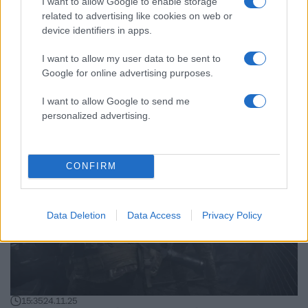
I want to allow Google to enable storage
related to advertising like cookies on web or
device identifiers in apps.
I want to allow my user data to be sent to
15:31
18.01.26
Αποχωρούν οι Γερμανοί στρατιώτες από την
Google for online advertising purposes.
Γροιλανδία – «Οι απειλές για δασμούς
υπονομεύουν το ΝΑΤΟ» απαντούν οι «8» στον
I want to allow Google to send me
Τραμπ
personalized advertising.
CONFIRM
Data Deletion
Data Access
Privacy Policy
15:35
24.11.25