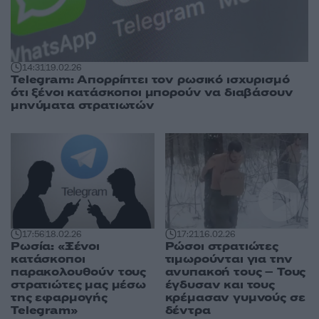
14:31
19.02.26
Telegram: Απορρίπτει τον ρωσικό ισχυρισμό
ότι ξένοι κατάσκοποι μπορούν να διαβάσουν
μηνύματα στρατιωτών
17:56
18.02.26
17:21
16.02.26
Ρωσία: «Ξένοι
Ρώσοι στρατιώτες
κατάσκοποι
τιμωρούνται για την
παρακολουθούν τους
ανυπακοή τους – Τους
στρατιώτες μας μέσω
έγδυσαν και τους
της εφαρμογής
κρέμασαν γυμνούς σε
Telegram»
δέντρα