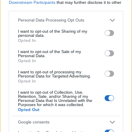
Downstream Participants
that may further disclose it to other
third parties.
Please note that this website/app uses one or more Google
Personal Data Processing Opt Outs
services and may gather and store information including but
not limited to your visit or usage behaviour. You may click to
I want to opt-out of the Sharing of my
personal data.
grant or deny consent to Google and its third-party tags to
Opted In
use your data for below specified purposes in below Google
08:26
28.01.26
Βίντεο δείχνει Ρώσο αξιωματικό να δένει σε
consent section.
I want to opt-out of the Sale of my
δέντρο και να βασανίζει στρατιώτες - Τους
Personal Data.
έδωσε να φάνε χιόνι
Opted In
I want to opt-out of processing my
Personal Data for Targeted Advertising.
39
Opted In
I want to opt-out of Collection, Use,
Retention, Sale, and/or Sharing of my
Personal Data that Is Unrelated with the
Purposes for which it was collected.
Opted Out
Google consents