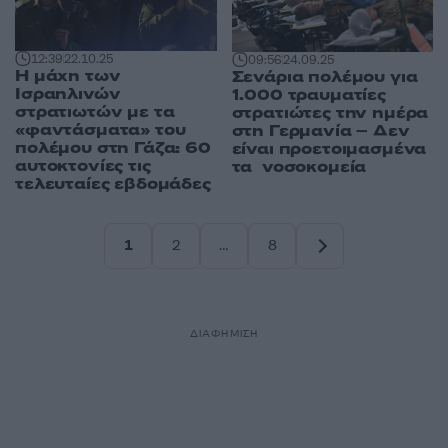
12:39
22.10.25
09:56
24.09.25
Η μάχη των
Σενάρια πολέμου για
Ισραηλινών
1.000 τραυματίες
στρατιωτών με τα
στρατιώτες την ημέρα
«φαντάσματα» του
στη Γερμανία – Δεν
πολέμου στη Γάζα: 60
είναι προετοιμασμένα
αυτοκτονίες τις
τα νοσοκομεία
τελευταίες εβδομάδες
1
2
…
8
Σελίδα
Σελίδα
Σελίδα
ΔΙΑΦΗΜΙΣΗ