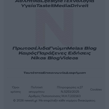
Αθλητικά
Lifestyle
Τεχνολογία
Υγεία
Tasteit
Media
Driveit
Πρωτοσέλιδα
Γνώμη
Melas Blog
Καιρός
Παράξενες Ειδήσεις
Nikos Blog
Videos
Ταυτότητα
Επικοινωνία
Διαφήμιση
Όροι
Πολιτική
Πληροφορίες α.27
Cookies
χρήσης
απορρήτου
Ν.5253/2025
Αριθμός Πιστοποίησης Μ.Η.Τ.232163
© 2026 newsit.gr. Με επιφύλαξη κάθε νομίμου δικαιώματος.