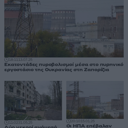
18:11
13.07.25
Εκατοντάδες πυροβολισμοί μέσα στο πυρηνικό
εργοστάσιο της Ουκρανίας στη Ζαπορίζια
20:10
15.01.25
11:02
31.05.25
Οι ΗΠΑ επέβαλαν
Δύο νεκροί ανάμεσά