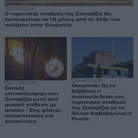
17:21
29.12.25
Ο πυρηνικός σταθμός της Ζαπορίζια θα
λειτουργήσει σε 18 μήνες από τη λήξη του
πολέμου στην Ουκρανία
14:44
21.10.25
07:07
26.11.25
Ουκρανία: Ως το
Σκηνές
Σάββατο η
«Αποκάλυψης» στη
επανασύνδεση του
Ζαπορίζια μετά από
πυρηνικού σταθμού
ρωσική επίθεση με
της Ζαπορίζια με το
drones - Στις φλόγες
δίκτυο διαβεβαιώνει η
πολυκατοικίες και
Ρωσία
αυτοκίνητα