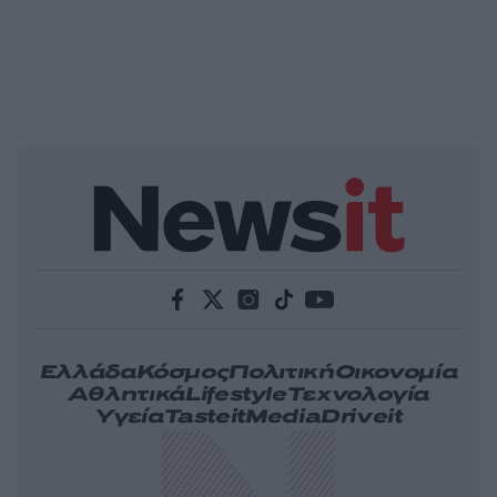
Ελλάδα
Κόσμος
Πολιτική
Οικονομία
Αθλητικά
Lifestyle
Τεχνολογία
Υγεία
Tasteit
Media
Driveit