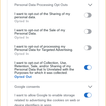
Please note that this website/app uses one or more Google
Personal Data Processing Opt Outs
services and may gather and store information including but
not limited to your visit or usage behaviour. You may click to
I want to opt-out of the Sharing of my
personal data.
grant or deny consent to Google and its third-party tags to
Opted In
use your data for below specified purposes in below Google
consent section.
I want to opt-out of the Sale of my
Personal Data.
20:17
09.10.25
Opted In
Η Ρωσία κατηγορεί πως η Ουκρανία ανατίναξε
αγωγό αμμωνίας στο Ντονέτσκ
I want to opt-out of processing my
Personal Data for Targeted Advertising.
Opted In
I want to opt-out of Collection, Use,
Retention, Sale, and/or Sharing of my
Personal Data that Is Unrelated with the
Purposes for which it was collected.
Opted Out
Google consents
I want to allow Google to enable storage
related to advertising like cookies on web or
device identifiers in apps.