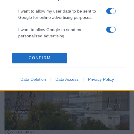
I want to allow my user data to be sent to
Google for online advertising purposes.
14:03
01.10.25
Ουκρανία: Ασφαλής, αλλά μη βιώσιμη η
λειτουργία του σταθμού της Ζαπορίζια με
I want to allow Google to send me
εφεδρικές γεννήτριες
personalized advertising.
CONFIRM
Data Deletion
Data Access
Privacy Policy
22:50
30.09.25