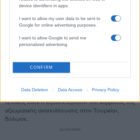
Τουρκία», δήλωσε.
device identifiers in apps.
I want to allow my user data to be sent to
Γιαβάς: «Στόχος η εξουδετέρωση
Google for online advertising purposes.
της αξιωματικής αντιπολίτευσης»
I want to allow Google to send me
personalized advertising.
Ο δήμαρχος της Άγκυρας Μανσούρ Γιαβάς
τοποθετήθηκε επίσης για την απόφαση του
δικαστηρίου, υποστηρίζοντας ότι η εξέλιξη
CONFIRM
στρέφεται κατά του βασικού κόμματος της
αντιπολίτευσης στην Τουρκία.
Data Deletion
Data Access
Privacy Policy
«Στόχος είναι η εξουδετέρωση του κόμματος της
αξιωματικής αντιπολίτευσης στην Τουρκία»,
δήλωσε.
ΔΙΑΦΗΜΙΣΗ