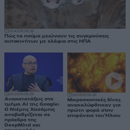
20:41
05.08.26
Πώς τα πούμα μειώνουν τις συγκρούσεις
αυτοκινήτων με ελάφια στις ΗΠΑ
20:19
05.08.26
19:53
05.08.26
Ανακατατάξεις στο
Μικροσκοπικές δίνες
τμήμα AI της Google:
ανακαλύφθηκαν για
Ο Ντέμης Χασάμπις
πρώτη φορά στην
αναβαθμίζεται σε
επιφάνεια του Ήλιου
πρόεδρο της
DeepMind και