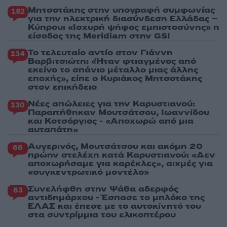
Μητσοτάκης στην υπογραφή συμφωνίας
182
για την ηλεκτρική διασύνδεση Ελλάδας –
Κύπρου: «Ισχυρή ψήφος εμπιστοσύνης» η
είσοδος της Meridiam στην GSI
Το τελευταίο αντίο στον Γιάννη
134
Βαρβιτσιώτη: «Ήταν φτιαγμένος από
εκείνο το σπάνιο μέταλλο μιας άλλης
εποχής», είπε ο Κυριάκος Μητσοτάκης
στον επικήδειο
Νέες απώλειες για την Καρυστιανού:
130
Παραιτήθηκαν Μουτσάτσου, Ιωαννίδου
και Κοτσόργιος - «Αποχωρώ από μια
αυταπάτη»
Αυγερινός, Μουτσάτσου και ακόμη 20
66
πρώην στελέχη κατά Καρυστιανού: «Δεν
αποχωρήσαμε για καρέκλες», αιχμές για
«συγκεντρωτικό μοντέλο»
Συνελήφθη στην Ψάθα αδερφός
63
αντιδημάρχου - Έσπασε το μπλόκο της
ΕΛΑΣ και έπεσε με το αυτοκίνητό του
στα συντρίμμια του ελικοπτέρου