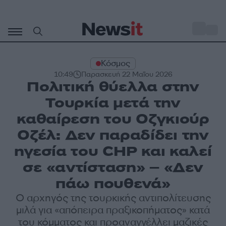
Μετάβαση
σε
o
27
περιεχόμενο
Κόσμος
10:49
Παρασκευή 22 Μαΐου 2026
Πολιτική θύελλα στην
Τουρκία μετά την
καθαίρεση του Οζγκιούρ
Οζέλ: Δεν παραδίδει την
ηγεσία του CHP και καλεί
σε «αντίσταση» – «Δεν
πάω πουθενά»
Ο αρχηγός της τουρκικής αντιπολίτευσης
μιλά για «απόπειρα πραξικοπήματος» κατά
του κόμματος και προαναγγέλλει μαζικές