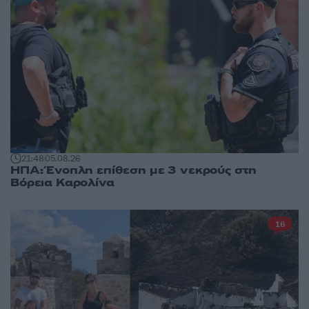
21:48
05.08.26
ΗΠΑ: Ένοπλη επίθεση με 3 νεκρούς στη
Βόρεια Καρολίνα
16