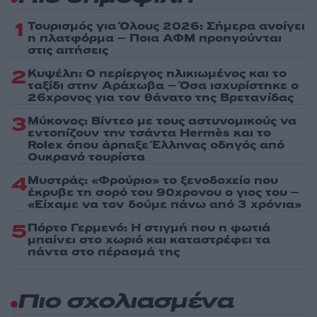
1
Τουρισμός για Όλους 2026: Σήμερα ανοίγει
η πλατφόρμα – Ποια ΑΦΜ προηγούνται
στις αιτήσεις
2
Κυψέλη: Ο περίεργος ηλικιωμένος και το
ταξίδι στην Αράχωβα – Όσα ισχυρίστηκε ο
26χρονος για τον θάνατο της Βρετανίδας
3
Μύκονος: Βίντεο με τους αστυνομικούς να
εντοπίζουν την τσάντα Hermès και το
Rolex όπου άρπαξε Έλληνας οδηγός από
Ουκρανό τουρίστα
4
Μυστράς: «Φρούριο» το ξενοδοχείο που
έκρυβε τη σορό του 90χρονου ο γιος του –
«Είχαμε να τον δούμε πάνω από 3 χρόνια»
5
Πόρτο Γερμενό: Η στιγμή που η φωτιά
μπαίνει στο χωριό και καταστρέφει τα
πάντα στο πέρασμά της
Πιο σχολιασμένα