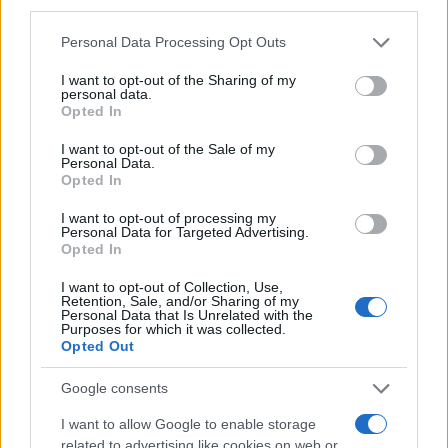
third parties.
Κωνσταντινούπολης, Εκρέμ Ιμάμογλου, σχολίασε
Please note that this website/app uses one or more Google
Personal Data Processing Opt Outs
την απόφαση περί απόλυτης ακυρότητας,
services and may gather and store information including but
καταγγέλλοντας πολιτική παρέμβαση μέσω της
not limited to your visit or usage behaviour. You may click to
I want to opt-out of the Sharing of my
personal data.
Δικαιοσύνης και κάνοντας λόγο για επίθεση κατά
grant or deny consent to Google and its third-party tags to
Opted In
use your data for below specified purposes in below Google
του δημοκρατικού πολιτεύματος.
consent section.
I want to opt-out of the Sale of my
Personal Data.
Opted In
«Είμαστε αποφασισμένοι να δώσουμε όλοι μαζί
αγώνα απέναντι στα πολιτικά πραξικοπήματα που
I want to opt-out of processing my
Personal Data for Targeted Advertising.
πραγματώνει η νοοτροπία Ερντογάν μέσω της
Opted In
Δικαιοσύνης. Η απόφαση είναι άκυρη και
I want to opt-out of Collection, Use,
ανυπόστατη. Δεν πρόκειται μόνο για ένα
Retention, Sale, and/or Sharing of my
Personal Data that Is Unrelated with the
πραξικόπημα κατά του CHP· είναι ένα
Purposes for which it was collected.
πραξικόπημα κατά της Τουρκίας και της
Opted Out
Δημοκρατίας. Είναι κατάργηση της συνταγματικής
Google consents
τάξης. Το ζήτημα είναι σοβαρό. Υπερβαίνει τα
I want to allow Google to enable storage
κόμματα. Είναι ώρα ο λαός να υπερασπιστεί την
related to advertising like cookies on web or