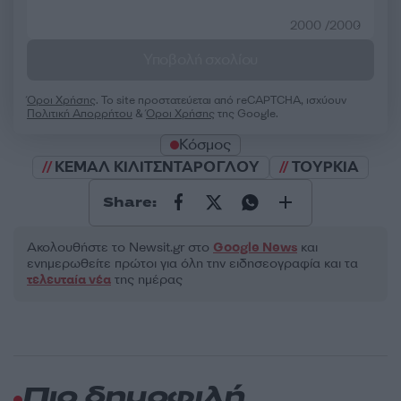
2000 /2000
Υποβολή σχολίου
Όροι Χρήσης
. Το site προστατεύεται από reCAPTCHA, ισχύουν
Πολιτική Απορρήτου
&
Όροι Χρήσης
της Google.
Κόσμος
ΚΕΜΑΛ ΚΙΛΙΤΣΝΤΑΡΟΓΛΟΥ
ΤΟΥΡΚΙΑ
Share:
Ακολουθήστε το Νewsit.gr στο
Google News
και
ενημερωθείτε πρώτοι για όλη την ειδησεογραφία και τα
τελευταία νέα
της ημέρας
Πιο δημοφιλή