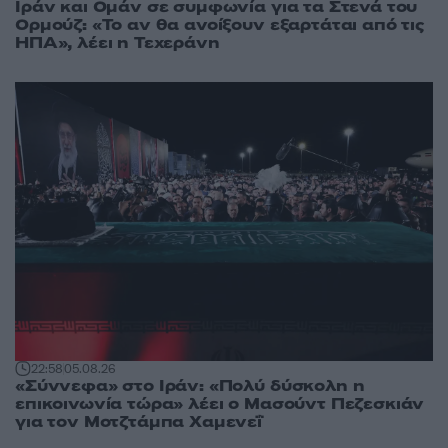
Ιράν και Ομάν σε συμφωνία για τα Στενά του
Ορμούζ: «Το αν θα ανοίξουν εξαρτάται από τις
ΗΠΑ», λέει η Τεχεράνη
22:58
05.08.26
«Σύννεφα» στο Ιράν: «Πολύ δύσκολη η
επικοινωνία τώρα» λέει ο Μασούντ Πεζεσκιάν
για τον Μοτζτάμπα Χαμενεΐ