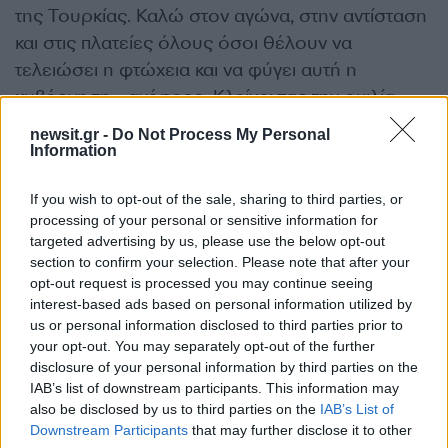
της Τουρκίας. Καλώ στον αγώνα, στην αντίσταση
και στις πλατείες όλους όσοι θέλουν να
τελειώσει η φτώχεια και να φύγει αυτή η
κυβέρνηση», ανέφερε. Κλείνοντας την ομιλία
του, προειδοποίησε με κλιμάκωση των
newsit.gr -
Do Not Process My Personal
κινητοποιήσεων:
Information
If you wish to opt-out of the sale, sharing to third parties, or
«Αν χρειαστεί θα σταματήσουμε τη ζωή. Δεν θα
processing of your personal or sensitive information for
παραδοθούμε».
targeted advertising by us, please use the below opt-out
section to confirm your selection. Please note that after your
opt-out request is processed you may continue seeing
Ιμάμογλου: «Δεν είναι πλήγμα
interest-based ads based on personal information utilized by
us or personal information disclosed to third parties prior to
μόνο στο CHP, αλλά στη
your opt-out. You may separately opt-out of the further
δημοκρατία»
disclosure of your personal information by third parties on the
IAB’s list of downstream participants. This information may
also be disclosed by us to third parties on the
IAB’s List of
Ο υποψήφιος του CHP για την προεδρία της
Downstream Participants
that may further disclose it to other
Τουρκίας και έκπτωτος δήμαρχος