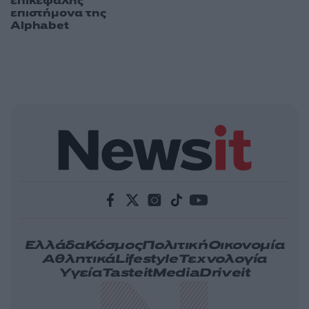
επικεφαλής
επιστήμονα της
Alphabet
Ελλάδα
Κόσμος
Πολιτική
Οικονομία
Αθλητικά
Lifestyle
Τεχνολογία
Υγεία
Tasteit
Media
Driveit