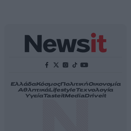
Ελλάδα
Κόσμος
Πολιτική
Οικονομία
Αθλητικά
Lifestyle
Τεχνολογία
Υγεία
Tasteit
Media
Driveit