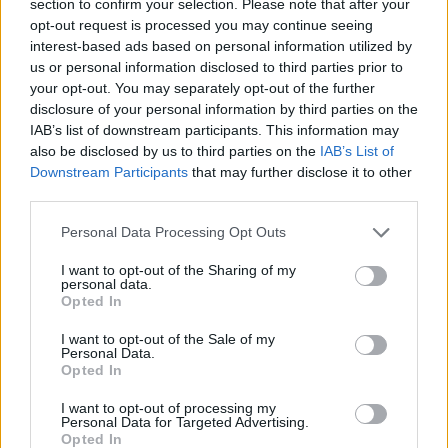
section to confirm your selection. Please note that after your
Κοινοβουλευτικής Ομάδας της Νέας Αριστεράς,
opt-out request is processed you may continue seeing
interest-based ads based on personal information utilized by
μετά την αποχώρηση επτά βουλευτών και
us or personal information disclosed to third parties prior to
δεκάδων στελεχών που κινήθηκαν προς την
your opt-out. You may separately opt-out of the further
έξοδο μετά την ίδρυση της ΕΛΑΣ από τον
disclosure of your personal information by third parties on the
Αλέξη Τσίπρα
. Οι Αλέξης Χαρίτσης, Έφη
IAB’s list of downstream participants. This information may
also be disclosed by us to third parties on the
IAB’s List of
Αχτσιόγλου, Νάσος Ηλιόπουλος, Θεανώ
Downstream Participants
that may further disclose it to other
Φωτίου, Μερόπη Τζούφη, Χουσεΐν Ζεϊμπέκ και
third parties.
Δημήτρης Τζανακόπουλος άνοιξαν τον δρόμο
Please note that this website/app uses one or more Google
Personal Data Processing Opt Outs
της αποχώρησης, στερώντας από τη Νέα
services and may gather and store information including but
Αριστερά την Κοινοβουλευτική της Ομάδα και
not limited to your visit or usage behaviour. You may click to
I want to opt-out of the Sharing of my
personal data.
επισφραγίζοντας ένα ρήγμα που είχε φανεί ήδη
grant or deny consent to Google and its third-party tags to
Opted In
use your data for below specified purposes in below Google
από το συνέδριο του κόμματος και την αλλαγή
consent section.
I want to opt-out of the Sale of my
ηγεσίας.
Personal Data.
Opted In
ΔΙΑΦΗΜΙΣΗ
I want to opt-out of processing my
Personal Data for Targeted Advertising.
Opted In