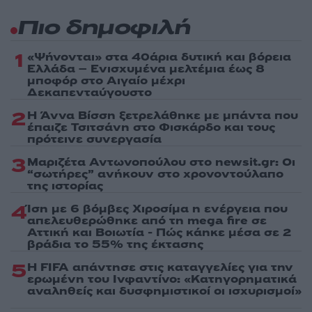
Πιο δημοφιλή
1
«Ψήνονται» στα 40άρια δυτική και βόρεια
Ελλάδα – Ενισχυμένα μελτέμια έως 8
μποφόρ στο Αιγαίο μέχρι
Δεκαπενταύγουστο
2
Η Άννα Βίσση ξετρελάθηκε με μπάντα που
έπαιζε Τσιτσάνη στο Φισκάρδο και τους
πρότεινε συνεργασία
3
Μαριζέτα Αντωνοπούλου στο newsit.gr: Οι
“σωτήρες” ανήκουν στο χρονοντούλαπο
της ιστορίας
4
Ίση με 6 βόμβες Χιροσίμα η ενέργεια που
απελευθερώθηκε από τη mega fire σε
Αττική και Βοιωτία - Πώς κάηκε μέσα σε 2
βράδια το 55% της έκτασης
5
Η FIFA απάντησε στις καταγγελίες για την
ερωμένη του Ινφαντίνο: «Κατηγορηματικά
αναληθείς και δυσφημιστικοί οι ισχυρισμοί»