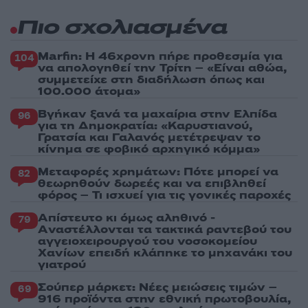
Πιο σχολιασμένα
Marfin: Η 46χρονη πήρε προθεσμία για
104
να απολογηθεί την Τρίτη – «Είναι αθώα,
συμμετείχε στη διαδήλωση όπως και
100.000 άτομα»
Βγήκαν ξανά τα μαχαίρια στην Ελπίδα
96
για τη Δημοκρατία: «Καρυστιανού,
Γρατσία και Γαλανός μετέτρεψαν το
κίνημα σε φοβικό αρχηγικό κόμμα»
Μεταφορές χρημάτων: Πότε μπορεί να
82
θεωρηθούν δωρεές και να επιβληθεί
φόρος – Τι ισχυεί για τις γονικές παροχές
Απίστευτο κι όμως αληθινό -
79
Aναστέλλονται τα τακτικά ραντεβού του
αγγειοχειρουργού του νοσοκομείου
Χανίων επειδή κλάπηκε το μηχανάκι του
γιατρού
Σούπερ μάρκετ: Νέες μειώσεις τιμών –
69
916 προϊόντα στην εθνική πρωτοβουλία,