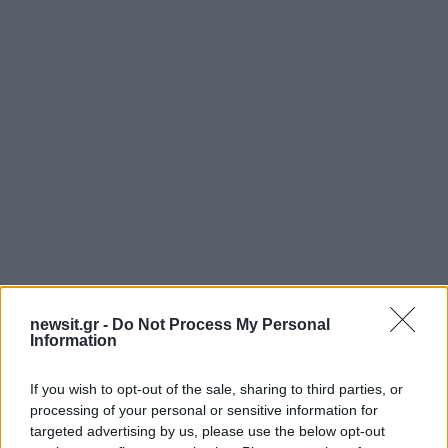
newsit.gr -
Do Not Process My Personal
Το ρήγμα στη Νέα Αριστερά και η
Information
διάλυση της ΚΟ
If you wish to opt-out of the sale, sharing to third parties, or
processing of your personal or sensitive information for
Η τοποθέτηση Σακελλαρίδη έρχεται στον
targeted advertising by us, please use the below opt-out
απόηχο της επίσημης διάλυσης της