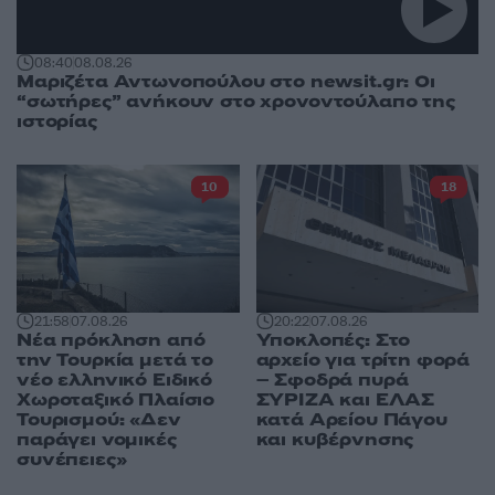
08:40
08.08.26
Μαριζέτα Αντωνοπούλου στο newsit.gr: Οι
“σωτήρες” ανήκουν στο χρονοντούλαπο της
ιστορίας
10
18
21:58
07.08.26
20:22
07.08.26
Νέα πρόκληση από
Υποκλοπές: Στο
την Τουρκία μετά το
αρχείο για τρίτη φορά
νέο ελληνικό Ειδικό
– Σφοδρά πυρά
Χωροταξικό Πλαίσιο
ΣΥΡΙΖΑ και ΕΛΑΣ
Τουρισμού: «Δεν
κατά Αρείου Πάγου
παράγει νομικές
και κυβέρνησης
συνέπειες»