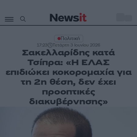
Μετάβαση
σε
o
31
περιεχόμενο
Πολιτική
17:23
Τετάρτη 3 Ιουνίου 2026
Σακελλαρίδης κατά
Τσίπρα: «Η ΕΛΑΣ
επιδιώκει κοκορομαχία για
τη 2η θέση, δεν έχει
προοπτικές
διακυβέρνησης»