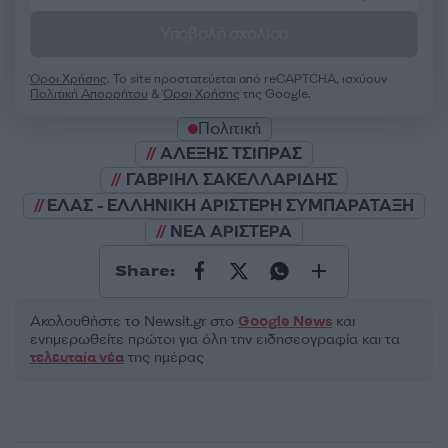
Υποβολή σχολίου
Όροι Χρήσης
. Το site προστατεύεται από reCAPTCHA, ισχύουν
Πολιτική Απορρήτου
&
Όροι Χρήσης
της Google.
Πολιτική
ΑΛΕΞΗΣ ΤΣΙΠΡΑΣ
ΓΑΒΡΙΗΛ ΣΑΚΕΛΛΑΡΙΔΗΣ
ΕΛΑΣ - ΕΛΛΗΝΙΚΗ ΑΡΙΣΤΕΡΗ ΣΥΜΠΑΡΑΤΑΞΗ
ΝΕΑ ΑΡΙΣΤΕΡΑ
Share:
Ακολουθήστε το Νewsit.gr στο
Google News
και
ενημερωθείτε πρώτοι για όλη την ειδησεογραφία και τα
τελευταία νέα
της ημέρας