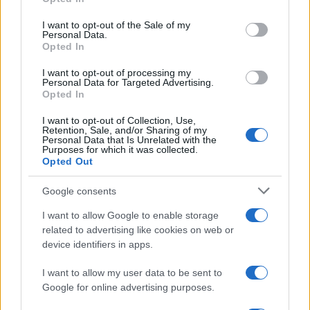
use your data for below specified purposes in below Google
consent section.
I want to opt-out of the Sale of my
Personal Data.
Opted In
I want to opt-out of processing my
Personal Data for Targeted Advertising.
08:20
26.05.26
Opted In
Όλες οι εγγυήσεις που προσφέρουν οι
εταιρείες αυτοκινήτων στην Ελλάδα
I want to opt-out of Collection, Use,
Retention, Sale, and/or Sharing of my
Personal Data that Is Unrelated with the
Purposes for which it was collected.
Opted Out
Google consents
I want to allow Google to enable storage
related to advertising like cookies on web or
device identifiers in apps.
I want to allow my user data to be sent to
Google for online advertising purposes.