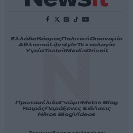
Ελλάδα
Κόσμος
Πολιτική
Οικονομία
Αθλητικά
Lifestyle
Τεχνολογία
Υγεία
Tasteit
Media
Driveit
Πρωτοσέλιδα
Γνώμη
Melas Blog
Καιρός
Παράξενες Ειδήσεις
Nikos Blog
Videos
Ταυτότητα
Επικοινωνία
Διαφήμιση