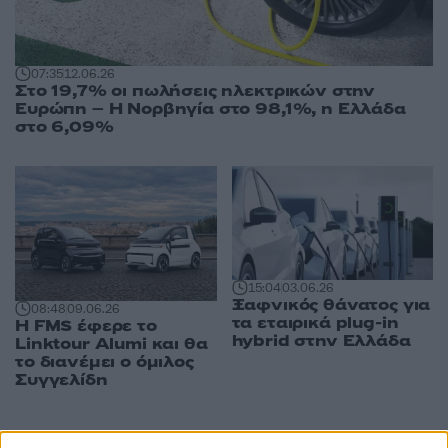
07:35
12.06.26
Στο 19,7% οι πωλήσεις ηλεκτρικών στην
Ευρώπη – Η Νορβηγία στο 98,1%, η Ελλάδα
στο 6,09%
15:04
03.06.26
Ξαφνικός θάνατος για
08:48
09.06.26
τα εταιρικά plug-in
Η FMS έφερε το
hybrid στην Ελλάδα
Linktour Alumi και θα
το διανέμει ο όμιλος
Συγγελίδη