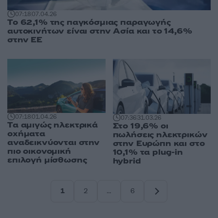
07:18
07.04.26
Tο 62,1% της παγκόσμιας παραγωγής
αυτοκινήτων είναι στην Ασία και το 14,6%
στην ΕΕ
07:18
01.04.26
07:36
31.03.26
Tα αμιγώς ηλεκτρικά
Στο 19,6% οι
οχήματα
πωλήσεις ηλεκτρικών
αναδεικνύονται στην
στην Ευρώπη και στο
πιο οικονομική
10,1% τα plug-in
επιλογή μίσθωσης
hybrid
1
2
…
6
Σελίδα
Σελίδα
Σελίδα