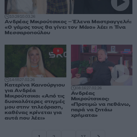
10:29
10.03.26
Ανδρέας Μικρούτσικος – Έλενα Μαστραγγελή:
«Ο γάμος τους θα γίνει τον Μάιο» λέει η Τίνα
Μεσσαροπούλου
9
14:55
27.02.26
Κατερίνα Καινούργιου
08:16
27.02.26
για Ανδρέα
Ανδρέας
Μικρούτσικο: «Από τις
Μικρούτσικος:
δυσκολότερες στιγμές
«Προτιμώ να πεθάνω,
μου στην τηλεόραση,
παρά να ζητάω
καθένας κρίνεται για
χρήματα»
αυτά που λέει»
1
2
…
17