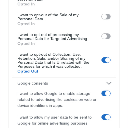
grant or deny consent to Google and its third-party tags to
Opted In
use your data for below specified purposes in below Google
consent section.
I want to opt-out of the Sale of my
08:44
30.03.26
Personal Data.
Στέφανος Κωνσταντινίδης για Ανδρέα
Opted In
Μικρούτσικο: Ήρθαμε σε ρήξη γιατί με είπε
φασίστα, ήταν η κόκκινη γραμμή μου
I want to opt-out of processing my
Personal Data for Targeted Advertising.
Opted In
I want to opt-out of Collection, Use,
Retention, Sale, and/or Sharing of my
Personal Data that Is Unrelated with the
Purposes for which it was collected.
Opted Out
Google consents
I want to allow Google to enable storage
related to advertising like cookies on web or
device identifiers in apps.
14:49
23.03.26
I want to allow my user data to be sent to
Ανδρέας Μικρούτσικος σε Φαίη Σκορδά: Αν
Google for online advertising purposes.
στον γάμο σου, σου φέρω δώρο απ’ τη