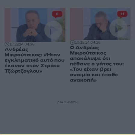
6
11
10:18
14.04.26
12:22
24.04.26
Ο Ανδρέας
Ανδρέας
Μικρούτσικος
Μικρούτσικος: «Ήταν
αποκάλυψε ότι
εγκληματικό αυτό που
πέθανε ο γάτος του:
έκαναν στον Στράτο
«Του είχαν βρει
Τζώρτζογλου»
αναιμία και έπαθε
ανακοπή»
ΔΙΑΦΗΜΙΣΗ