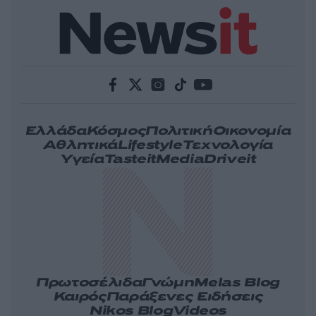
Ελλάδα
Κόσμος
Πολιτική
Οικονομία
Αθλητικά
Lifestyle
Τεχνολογία
Υγεία
Tasteit
Media
Driveit
Πρωτοσέλιδα
Γνώμη
Melas Blog
Καιρός
Παράξενες Ειδήσεις
Nikos Blog
Videos