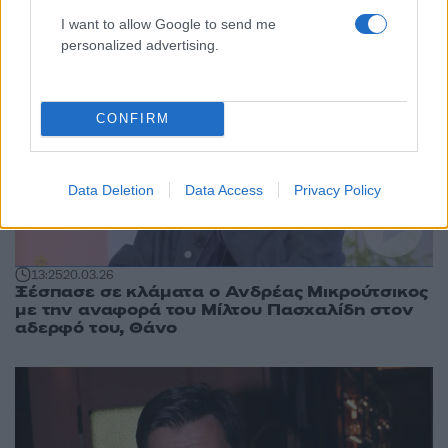
συλλογή Τσαγκαράκη, θα με παρεξηγήσεις;
I want to allow Google to send me
personalized advertising.
12
CONFIRM
Data Deletion
Data Access
Privacy Policy
13:25
20.03.26
Ξέσπασε σε κλάματα ο Ανδρέας Μικρούτσικος
με την αναφορά του Μίλτου Πασχαλίδη στον
αδερφό του, Θάνο