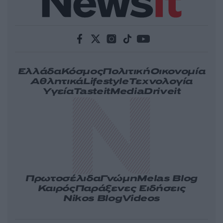
Ελλάδα
Κόσμος
Πολιτική
Οικονομία
Αθλητικά
Lifestyle
Τεχνολογία
Υγεία
Tasteit
Media
Driveit
Πρωτοσέλιδα
Γνώμη
Melas Blog
Καιρός
Παράξενες Ειδήσεις
Nikos Blog
Videos