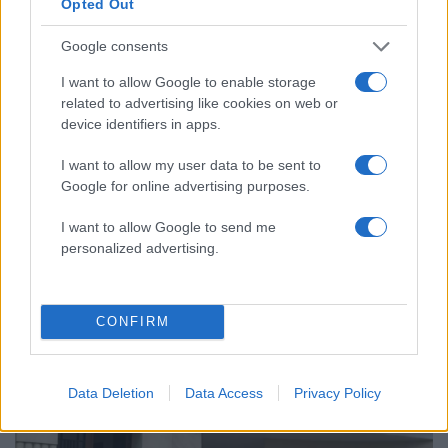
Opted Out
Google consents
I want to allow Google to enable storage
related to advertising like cookies on web or
device identifiers in apps.
I want to allow my user data to be sent to
Google for online advertising purposes.
I want to allow Google to send me
personalized advertising.
18:27
31.10.23
Εισαγγελική παρέμβαση στη Γαλλία για τα
Άστρα του Δαβίδ που ζωγράφισαν άγνωστοι
σε σπίτια Εβραίων
CONFIRM
Data Deletion
Data Access
Privacy Policy