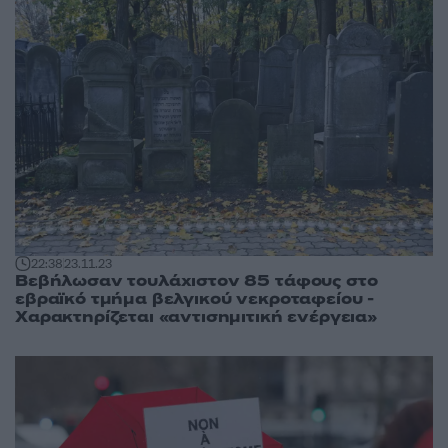
22:38
23.11.23
Βεβήλωσαν τουλάχιστον 85 τάφους στο
εβραϊκό τμήμα βελγικού νεκροταφείου -
Χαρακτηρίζεται «αντισημιτική ενέργεια»