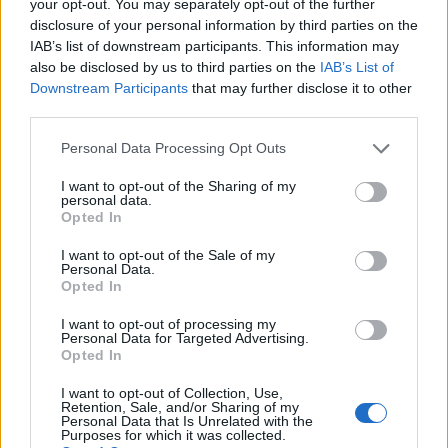
your opt-out. You may separately opt-out of the further
disclosure of your personal information by third parties on the
IAB’s list of downstream participants. This information may
also be disclosed by us to third parties on the
IAB’s List of
Downstream Participants
that may further disclose it to other
third parties.
Please note that this website/app uses one or more Google
Personal Data Processing Opt Outs
services and may gather and store information including but
not limited to your visit or usage behaviour. You may click to
I want to opt-out of the Sharing of my
personal data.
grant or deny consent to Google and its third-party tags to
Opted In
use your data for below specified purposes in below Google
consent section.
I want to opt-out of the Sale of my
Personal Data.
Opted In
14:47
01.11.23
Συνεχίζεται ο εφιάλτης του αντισημιτισμού
I want to opt-out of processing my
στην Ευρώπη - Βεβήλωσαν και έκαψαν
Personal Data for Targeted Advertising.
εβραϊκό νεκροταφείο στη Βιέννη, ζωγράφισαν
Opted In
σβάστικες στους τοίχους
I want to opt-out of Collection, Use,
Retention, Sale, and/or Sharing of my
Personal Data that Is Unrelated with the
Purposes for which it was collected.