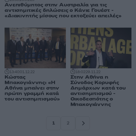
Ανεπιθύμητος στην Αυστραλία για τις
αντισημιτικές δηλώσεις ο Κάνιε Γουέστ -
«Διακινητής μίσους που εκτοξεύει απειλές»
13:40
01.12.22
18:02
29.11.22
Κώστας
Στην Αθήνα η
Μπακογιάννης: «Η
Σύνοδος Κορυφής
Αθήνα μπαίνει στην
Δημάρχων κατά του
πρώτη γραμμή κατά
αντισημιτισμού -
του αντισημιτισμού»
Οικοδεσπότης ο
Μπακογιάννης
1
2
Σελίδα
Σελίδα