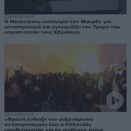
19:47
19.08.25
Ο Νετανιάχου κατηγορεί τον Μακρόν για
αντισημιτισμό και εγκωμιάζει τον Τραμπ που
«προστατεύει τους Εβραίους»
18:37
08.11.24
«Φριχτή ένδειξη του αυξανόμενου
αντισημιτισμού» λέει ο Ολλανδός
πρωθυπουργός για τις επιθέσεις στους