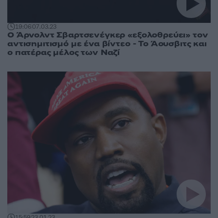
19:06
07.03.23
Ο Άρνολντ Σβαρτσενέγκερ «εξολοθρεύει» τον
αντισημιτισμό με ένα βίντεο - Το Άουσβιτς και
ο πατέρας μέλος των Ναζί
15:59
23.01.23